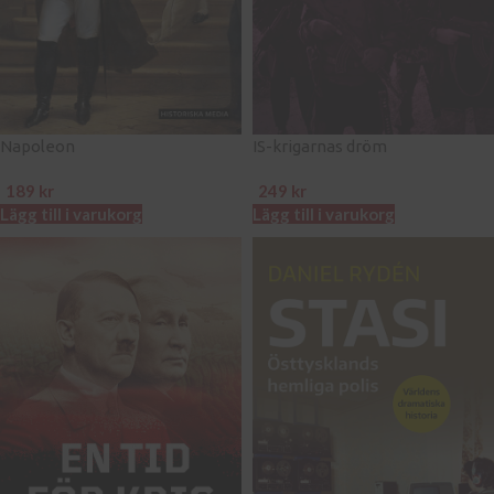
Napoleon
IS-krigarnas dröm
189
kr
249
kr
Lägg till i varukorg
Lägg till i varukorg