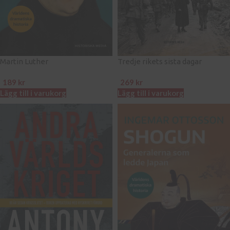
Martin Luther
Tredje rikets sista dagar
189
kr
269
kr
Lägg till i varukorg
Lägg till i varukorg