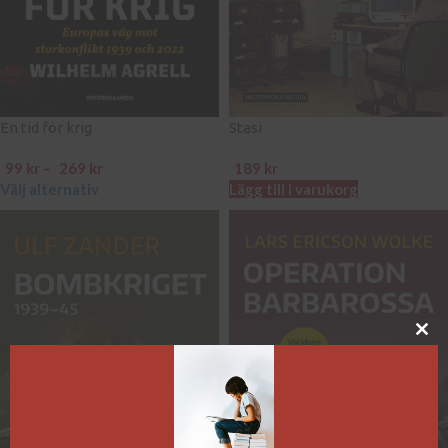
En tid för krig
Stasi
99
kr
–
269
kr
189
kr
Välj alternativ
Lägg till i varukorg