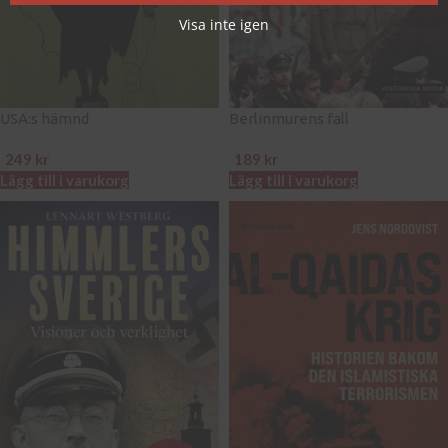
Visa inte igen
USA:s hämnd
Berlinmurens fall
249
kr
189
kr
Lägg till i varukorg
Lägg till i varukorg