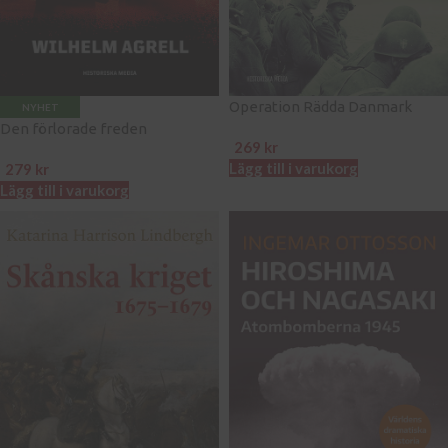
Operation Rädda Danmark
NYHET
Den förlorade freden
269
kr
Lägg till i varukorg
279
kr
Lägg till i varukorg