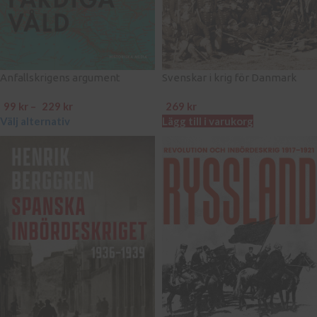
Anfallskrigens argument
Svenskar i krig för Danmark
99
kr
–
229
kr
269
kr
Välj alternativ
Lägg till i varukorg