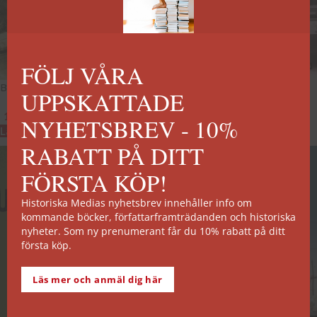
FÖLJ VÅRA
Bombkriget 1939-45
Operation Barbarossa
UPPSKATTADE
189
kr
189
kr
NYHETSBREV - 10%
Lägg till i varukorg
Lägg till i varukorg
RABATT PÅ DITT
FÖRSTA KÖP!
Historiska Medias nyhetsbrev innehåller info om
kommande böcker, författarframträdanden och historiska
nyheter. Som ny prenumerant får du 10% rabatt på ditt
första köp.
Läs mer och anmäl dig här