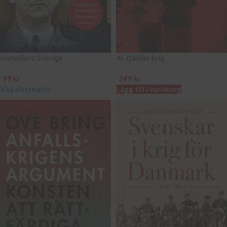
Himmlers Sverige
Al-Qaidas krig
99
kr
249
kr
Välj alternativ
Lägg till i varukorg