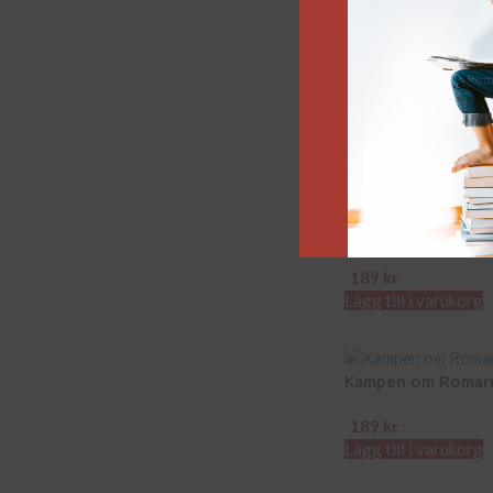
Romarrikets unde
99
kr
Välj alternativ
Julius Caesar
189
kr
Lägg till i varukorg
Kampen om Romarr
189
kr
Lägg till i varukorg