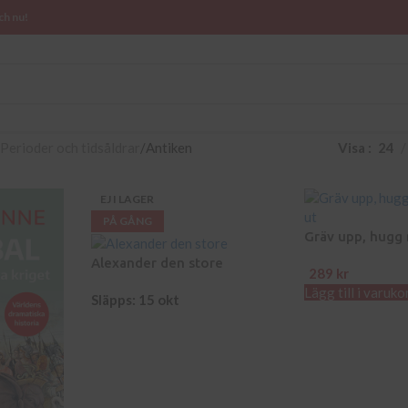
ch nu!
Perioder och tidsåldrar
Antiken
Visa
24
EJ I LAGER
PÅ GÅNG
Gräv upp, hugg
ut
Alexander den store
289
kr
Lägg till i varuko
Släpps: 15 okt