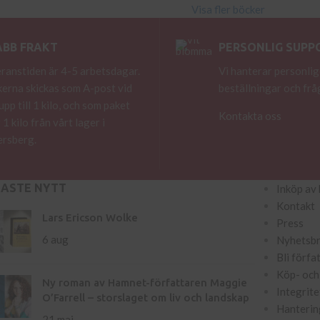
Visa fler böcker
ABB FRAKT
PERSONLIG SUPP
ranstiden är 4-5 arbetsdagar.
Vi hanterar personlig
erna skickas som A-post vid
beställningar och frå
 upp till 1 kilo, och som paket
Kontakta oss
 1 kilo från vårt lager i
rsberg.
NASTE NYTT
Inköp av 
Kontakt
Lars Ericson Wolke
Press
6 aug
Nyhetsb
Bli förfa
Köp- och 
Ny roman av Hamnet-författaren Maggie
Integrite
O’Farrell – storslaget om liv och landskap
Hanterin
21 maj