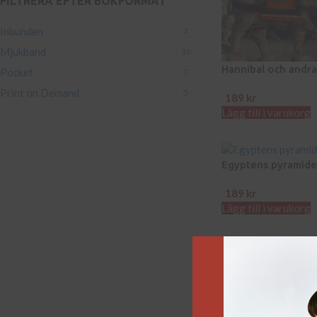
FILTRERA EFTER BOKFORMAT
Inbunden
3
Mjukband
16
Hannibal och andra
Pocket
3
kriget
Print on Demand
5
189
kr
Lägg till i varukorg
Egyptens pyramide
189
kr
Lägg till i varukorg
Muhammed
189
kr
Lägg till i varukorg