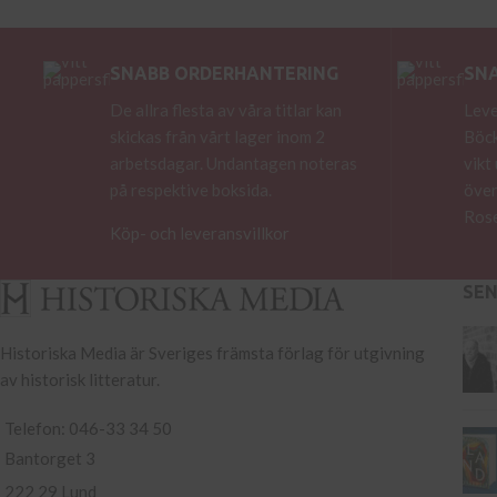
SNABB ORDERHANTERING
SN
De allra flesta av våra titlar kan
Leve
skickas från vårt lager inom 2
Böck
arbetsdagar. Undantagen noteras
vikt
på respektive boksida.
över
Rose
Köp- och leveransvillkor
SE
Historiska Media är Sveriges främsta förlag för utgivning
av historisk litteratur.
Telefon: 046-33 34 50
Bantorget 3
222 29 Lund