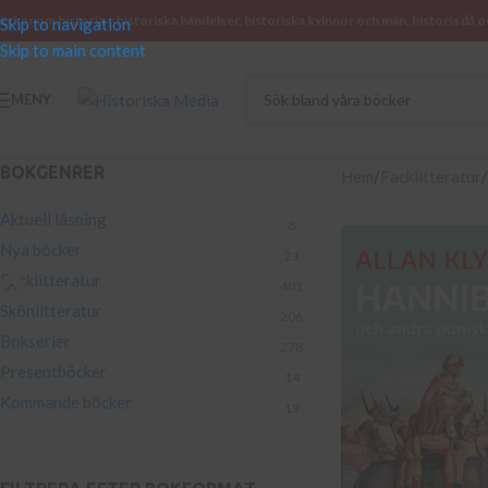
öcker om historia – historiska händelser, historiska kvinnor och män, historia då o
Skip to navigation
Skip to main content
MENY
BOKGENRER
Hem
Facklitteratur
Aktuell läsning
8
Nya böcker
21
Facklitteratur
401
Skönlitteratur
206
Bokserier
278
Presentböcker
14
Kommande böcker
19