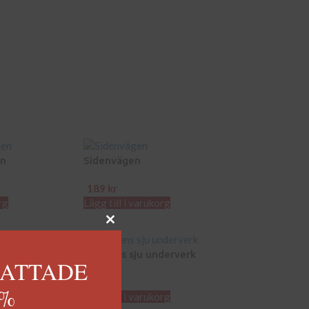
en
Sidenvägen
189
kr
rg
Lägg till i varukorg
Världens sju underverk
KATTADE
189
kr
0%
Lägg till i varukorg