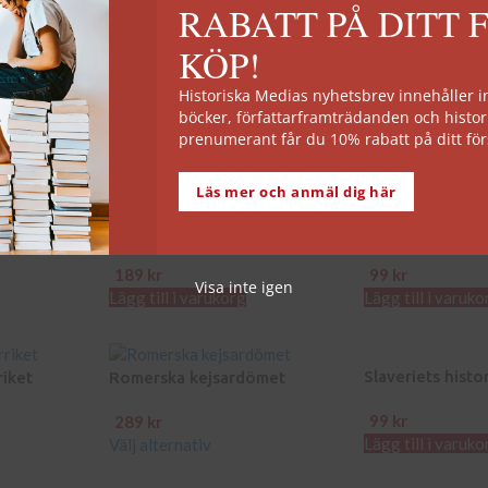
Lägg till i varuko
RABATT PÅ DITT 
KÖP!
rgång
Civilisationens uppkomst
Augustus. Den f
Historiska Medias nyhetsbrev innehåller
kejsaren
böcker, författarframträdanden och histor
189
kr
189
kr
prenumerant får du 10% rabatt på ditt för
Lägg till i varukorg
Lägg till i varuko
Läs mer och anmäl dig här
Kleopatra
Vatten
189
kr
99
kr
Visa inte igen
Lägg till i varukorg
Lägg till i varuko
Slaveriets histo
iket
Romerska kejsardömet
99
kr
289
kr
Lägg till i varuko
Välj alternativ