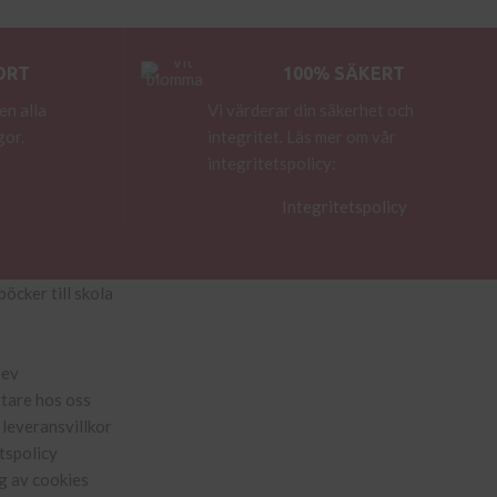
ORT
100% SÄKERT
en alla
Vi värderar din säkerhet och
gor.
integritet. Läs mer om vår
integritetspolicy:
Integritetspolicy
böcker till skola
rev
ttare hos oss
leveransvillkor
tspolicy
g av cookies