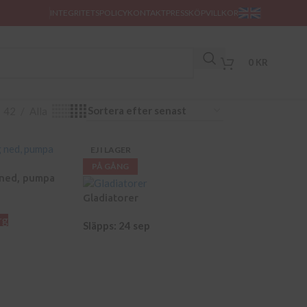
INTEGRITETSPOLICY
KONTAKT
PRESS
KÖPVILLKOR
0
KR
42
Alla
EJ I LAGER
PÅ GÅNG
 ned, pumpa
Gladiatorer
rg
Släpps: 24 sep