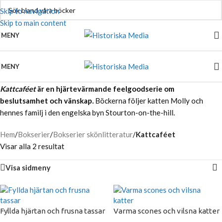
Skip to navigation
Skip to main content
MENY
MENY
Kattcaféet
är en hjärtevärmande feelgoodserie om
beslutsamhet och vänskap.
Böckerna följer katten Molly och
hennes familj i den engelska byn Stourton-on-the-hill.
Hem
/
Bokserier
/
Bokserier skönlitteratur
/
Kattcaféet
Visar alla 2 resultat
Visa sidmeny
Fyllda hjärtan och frusna tassar
Varma scones och vilsna katter