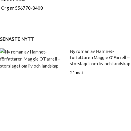
Org nr 556770-8408
SENASTE NYTT
Ny roman av Hamnet-
författaren Maggie O’Farrell –
storslaget om liv och landskap
21 maj
Höstens böcker 2026
15 maj
Inköp av böcker till skola
Kontakt
Press
Nyhetsbrev