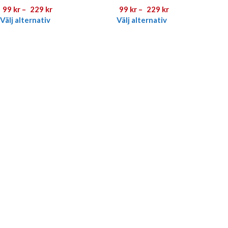
99
kr
–
229
kr
99
kr
–
229
kr
Välj alternativ
Välj alternativ