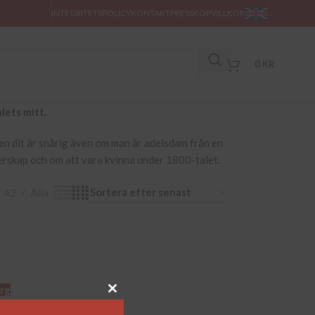
INTEGRITETSPOLICY
KONTAKT
PRESS
KÖPVILLKOR
0
KR
lets mitt.
gen dit är snårig även om man är adelsdam från en
erskap och om att vara kvinna under 1800-talet.
42
Alla
org