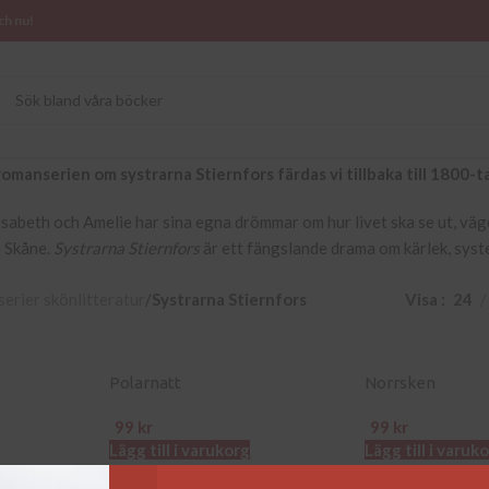
ch nu!
omanserien om systrarna Stiernfors färdas vi tillbaka till 1800-ta
lisabeth och Amelie har sina egna drömmar om hur livet ska se ut, vä
i Skåne.
Systrarna Stiernfors
är ett fängslande drama om kärlek, syst
erier skönlitteratur
/
Systrarna Stiernfors
Visa
24
Polarnatt
Norrsken
99
kr
99
kr
Lägg till i varukorg
Lägg till i varuk