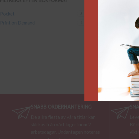
FILTRERA EFTER BOKFORMAT
Pocket
3
Print on Demand
1
SNABB ORDERHANTERING
SNA
De allra flesta av våra titlar kan
Leve
skickas från vårt lager inom 2
Böck
arbetsdagar. Undantagen noteras
vikt