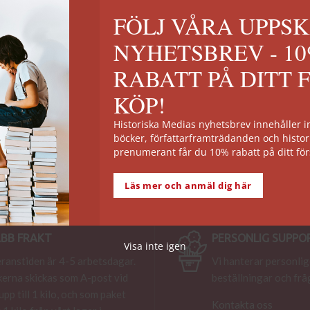
FÖLJ VÅRA UPPS
NYHETSBREV - 1
RABATT PÅ DITT 
KÖP!
Historiska Medias nyhetsbrev innehåller
böcker, författarframträdanden och histor
prenumerant får du 10% rabatt på ditt för
Läs mer och anmäl dig här
BB FRAKT
PERSONLIG SUPPO
Visa inte igen
ranstiden är 4-5 arbetsdagar.
Vi hanterar personlig
erna skickas som A-post vid
beställningar och frå
 upp till 1 kilo, och som paket
Kontakta oss