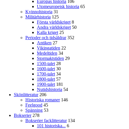
Europas historia
106
Utomeuropeisk historia
65
Kvinnohistoria
31
Militärhistoria
125
Första världskriget
8
Andra världskriget
50
Kalla kriget
25
Perioder och tidsåldrar
352
Antiken
27
Vikingatiden
22
Medeltiden
34
Stormaktstiden
29
1500-talet
28
1600-talet
30
1700-talet
34
1800-talet
57
1900-talet
181
Nutidshistoria
54
Skönlitteratur
206
Historiska romaner
146
Feelgood
45
Spänning
53
Bokserier
278
Bokserier facklitteratur
134
101 historiska...
6