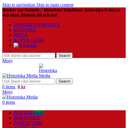
Skip to navigation
Skip to main content
Böcker om historia – historiska händelser, historiska kvinnor
och män, historia då och nu!
INTEGRITETSPOLICY
KONTAKT
PRESS
KÖPVILLKOR
Search
Meny
Search
0
items
0
kr
Meny
0
items
BÖCKER
Butik!
BOKSERIER
FÖRFATTARE