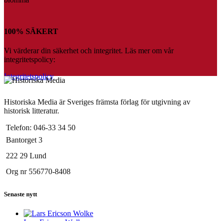
100% SÄKERT
Vi värderar din säkerhet och integritet. Läs mer om vår
integritetspolicy:
Integritetspolicy
Historiska Media är Sveriges främsta förlag för utgivning av
historisk litteratur.
Telefon: 046-33 34 50
Bantorget 3
222 29 Lund
Org nr 556770-8408
Senaste nytt