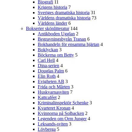
Biografi
11
Krigens historia
7
Sveriges dramatiska historia
31
Världens dramatiska historia
73
Världens länder
6
Bokserier skönlitteratur
144
Antikboden Ugglan
2
Begravningsbyrån Tranan
6
Bokhandeln för ensamma hjärtan
4
Boklyckan
3
Böckerna om Betty
5
Carl Hell
4
Dina-serien
4
Douglas Palm
6
Elin Roth
4
Evigheten AB
3
Frida och Mårten
3
Huskvarnasviten
7
Kattcaféet
2
Kriminalinspektör Schenke
3
Kvarteret Kronan
4
Kvinnorna på Solbacken
2
Legenden om Orm Junger
4
Leksands-sviten
3
Lövberga
5