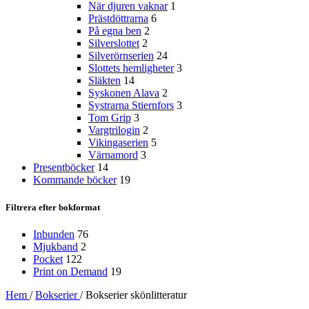
När djuren vaknar
1
Prästdöttrarna
6
På egna ben
2
Silverslottet
2
Silverörnserien
24
Slottets hemligheter
3
Släkten
14
Syskonen Alava
2
Systrarna Stiernfors
3
Tom Grip
3
Vargtrilogin
2
Vikingaserien
5
Värnamord
3
Presentböcker
14
Kommande böcker
19
Filtrera efter bokformat
Inbunden
76
Mjukband
2
Pocket
122
Print on Demand
19
Hem
/
Bokserier
/
Bokserier skönlitteratur