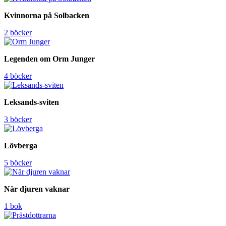
Kvinnorna på Solbacken
2 böcker
Legenden om Orm Junger
4 böcker
Leksands-sviten
3 böcker
Lövberga
5 böcker
När djuren vaknar
1 bok