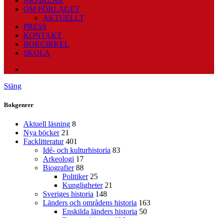
ARTIKLAR
OM FÖRLAGET
AKTUELLT
PRESS
KONTAKT
BOKCIRKEL
SKOLA
PODCAST
Stäng
Bokgenrer
Aktuell läsning
8
Nya böcker
21
Facklitteratur
401
Idé- och kulturhistoria
83
Arkeologi
17
Biografier
88
Politiker
25
Kungligheter
21
Sveriges historia
148
Länders och områdens historia
163
Enskilda länders historia
50