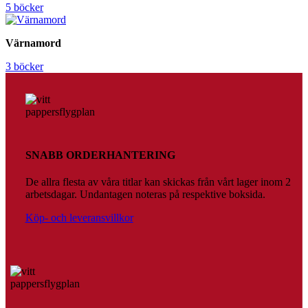
5 böcker
Värnamord
3 böcker
SNABB ORDERHANTERING
De allra flesta av våra titlar kan skickas från vårt lager inom 2
arbetsdagar. Undantagen noteras på respektive boksida.
Köp- och leveransvillkor