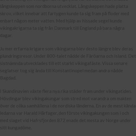
långskeppen som nordborna utvecklat. Långskeppen hade platta
skrov, vilket innebar att fartygen kunde ta sig fram på floder med
enbart någon meter vatten. Med hjälp av hissade segel kunde
vikingakrigarna ta sig från Danmark till England på bara några
dagar.
Ju mer erfarna krigare som vikingarna blev desto längre blev deras
plundringsresor. Under 800-talet nådde de Färöarna och Island. Det
sistnämnda utvecklades till ett starkt vikingafäste. Vissa senare
seglatser tog sig ända till Konstantinopel medan andra nådde
Bagdad.
I Skandinavien växte flera nya rika städer fram under vikingatiden.
Hövdingar blev vikingakungar som stred mot varandra om makten
över de olika samhällena i de nordiska länderna. En av de mest kända
ledarna var Harald Hårfager, den förste vikingakungen som i och
med slaget vid Hafrsfjorden 872 enade det mesta av Norge under
sitt kungadöme.