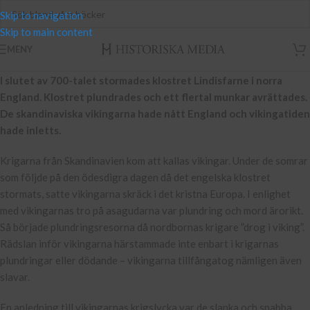
Skip to navigation
Skip to main content
MENY
I slutet av 700-talet stormades klostret Lindisfarne i norra
England. Klostret plundrades och ett flertal munkar avrättades.
De skandinaviska vikingarna hade nått England och vikingatiden
hade inletts.
Krigarna från Skandinavien kom att kallas vikingar. Under de somrar
som följde på den ödesdigra dagen då det engelska klostret
stormats, satte vikingarna skräck i det kristna Europa. I enlighet
med vikingarnas tro på asagudarna var plundring och mord ärorikt.
Så började plundringsresorna då nordbornas krigare ”drog i viking”.
Rädslan inför vikingarna härstammade inte enbart i krigarnas
plundringar eller dödande – vikingarna tillfångatog nämligen även
slavar.
En anledning till vikingarnas krigslycka var de slanka och snabba