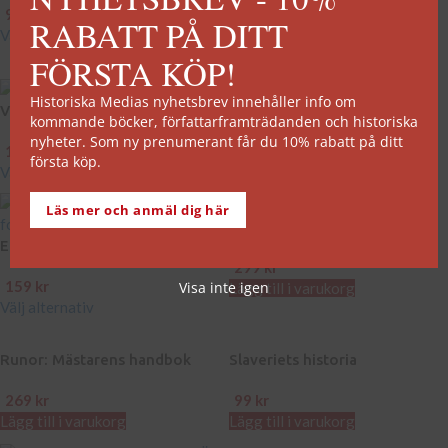
99
kr
189
kr
RABATT PÅ DITT
Välj alternativ
Lägg till i varukorg
FÖRSTA KÖP!
EJ I LAGER
Vikingatidens härskare
Historiska Medias nyhetsbrev innehåller info om
Vikingarnas historia
kommande böcker, författarframträdanden och historiska
99
kr
–
269
kr
nyheter. Som ny prenumerant får du 10% rabatt på ditt
Välj alternativ
189
kr
första köp.
Välj alternativ
Läs mer och anmäl dig här
Vägar mot Lund
Englands historia, del 1
299
kr
159
kr
Visa inte igen
Lägg till i varukorg
Välj alternativ
Runor: Mästarens handbok
Slaveriets historia
269
kr
99
kr
Lägg till i varukorg
Lägg till i varukorg