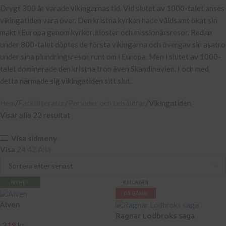
Drygt 300 år varade vikingarnas tid. Vid slutet av 1000-talet anses
vikingatiden vara över. Den kristna kyrkan hade våldsamt ökat sin
makt i Europa genom kyrkor, kloster och missionärsresor. Redan
under 800-talet döptes de första vikingarna och övergav sin asatro
under sina plundringsresor runt om i Europa. Men i slutet av 1000-
talet dominerade den kristna tron även Skandinavien. I och med
detta närmade sig vikingatiden sitt slut.
Hem
Facklitteratur
Perioder och tidsåldrar
Vikingatiden
Visar alla 22 resultat
Visa sidmeny
Visa
24
42
Alla
NYHET
EJ I LAGER
PÅ GÅNG
Älven
Ragnar Lodbroks saga
319
kr