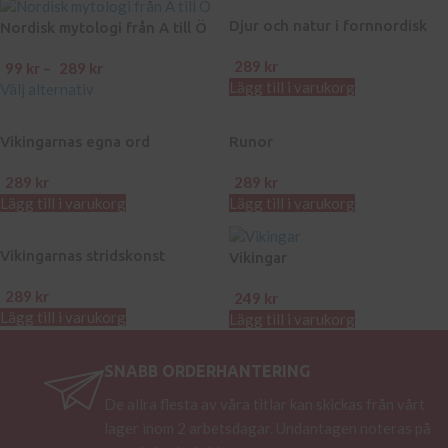
Djur och natur i fornnordisk
Nordisk mytologi från A till Ö
mytologi
289
kr
99
kr
–
289
kr
Lägg till i varukorg
Välj alternativ
Vikingarnas egna ord
Runor
289
kr
289
kr
Lägg till i varukorg
Lägg till i varukorg
Vikingarnas stridskonst
Vikingar
289
kr
249
kr
Lägg till i varukorg
Lägg till i varukorg
SNABB ORDERHANTERING
De allra flesta av våra titlar kan skickas från vårt
lager inom 2 arbetsdagar. Undantagen noteras på