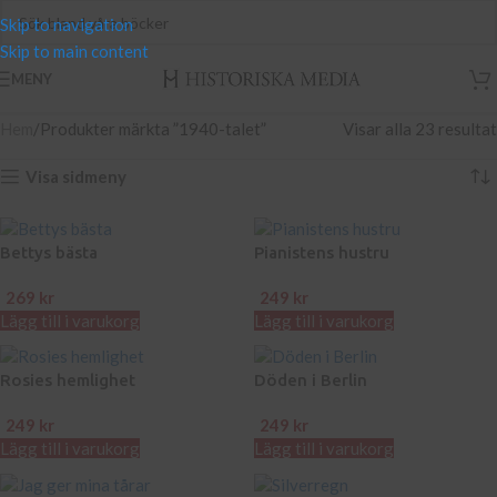
Skip to navigation
Skip to main content
MENY
Hem
Produkter märkta ”1940-talet”
Visar alla 23 resultat
Visa sidmeny
Bettys bästa
Pianistens hustru
269
kr
249
kr
Lägg till i varukorg
Lägg till i varukorg
Rosies hemlighet
Döden i Berlin
249
kr
249
kr
Lägg till i varukorg
Lägg till i varukorg