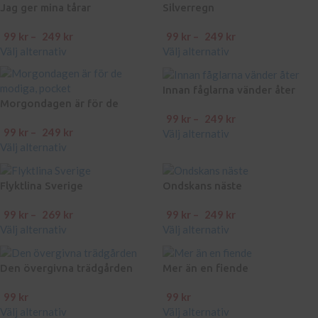
Jag ger mina tårar
Silverregn
99
kr
–
249
kr
99
kr
–
249
kr
Välj alternativ
Välj alternativ
Innan fåglarna vänder åter
Morgondagen är för de
99
kr
–
249
kr
modiga
99
kr
–
249
kr
Välj alternativ
Välj alternativ
Flyktlina Sverige
Ondskans näste
99
kr
–
269
kr
99
kr
–
249
kr
Välj alternativ
Välj alternativ
Den övergivna trädgården
Mer än en fiende
99
kr
99
kr
Välj alternativ
Välj alternativ