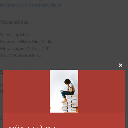
kundservice@historiskamedia.se
.
Returadress
Speed Logistics
Returavd: Historiska Media
Metallvägen 31, Port 7-11
19572 ROSERSBERG
Särskilda önskemål
Har du särskilda önskemål kring din leverans, kontakta oss på
förlaget så lägger vi beställningen manuellt.
Leverans