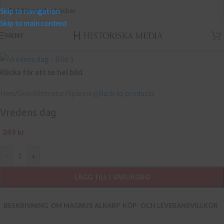
Skip to navigation
Skip to main content
MENY
Klicka för att se hel bild
Hem
/
Skönlitteratur
/
Spänning
Back to products
Vredens dag
249
kr
-
+
LÄGG TILL I VARUKORG
BESKRIVNING
OM MAGNUS ALKARP
KÖP- OCH LEVERANSVILLKOR