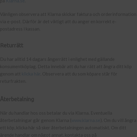
på
Klarna.se
.
Vänligen observera att Klarna skickar faktura och orderinformation
via e-post. Därför är det viktigt att du anger en korrekt e-
postadress i kassan.
Returrätt
Du har alltid 14 dagars ångerrätt i enlighet med gällande
konsumentköplag. Detta innebär att du har rätt att ångra ditt köp
genom att
klicka här
. Observera att du som köpare står för
returfrakten.
Återbetalning
När du handlar hos oss betalar du via Klarna. Eventuella
återbetalningar går genom Klarna (
www.klarna.se
). Om du vill ångra
ett köp, klicka här så sker återbetalningen automatiskt. Om ditt
ärende handlar om något annat, kontakta oss på