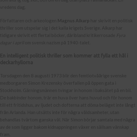
vredens dag.
Författaren och arkeologen
Magnus Alkarp
har skrivit en politisk
thriller som utspelar sig i det kalla krigets Sverige. Alkarp har
tidigare skrivit ett flertal böcker, däribland kritikerrosade
Fyra
dagar i april
om svensk nazism på 1940-talet.
En intelligent politisk thriller som kommer att fylla ett hål i
deckarhyllorna
Torsdagen den 8 augusti 1973 blir den femtiotvåårige svenske
medborgaren Simon Krezensky överfallen på öppen gata i
Stockholm. Gärningsmännen tvingar in honom i baksätet på en bil.
De bakbinder honom, trär en huva över hans huvud och för honom
till ett fritidshus, av ljudet och dofterna att döma beläget inte långt
från Arlanda. Han utsätts inte för några våldsamheter, utan
behandlas tvärtom ganska väl. När Simon börjar samtala med några
av de som ligger bakom kidnappningen växer en sällsam vänskap
fram.