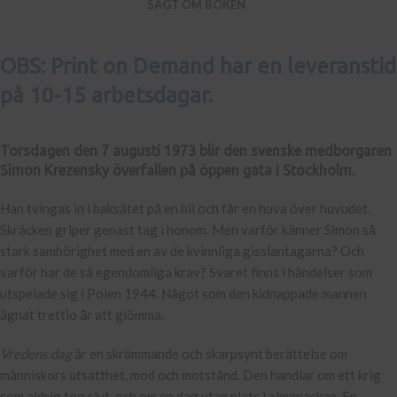
SAGT OM BOKEN
OBS: Print on Demand har en leveranstid
på 10-15 arbetsdagar.
Torsdagen den 7 augusti 1973 blir den svenske medborgaren
Simon Krezensky överfallen på öppen gata i Stockholm.
Han tvingas in i baksätet på en bil och får en huva över huvudet.
Skräcken griper genast tag i honom. Men varför känner Simon så
stark samhörighet med en av de kvinnliga gisslantagarna? Och
varför har de så egendomliga krav? Svaret finns i händelser som
utspelade sig i Polen 1944. Något som den kidnappade mannen
ägnat trettio år att glömma.
Vredens dag
är en skrämmande och skarpsynt berättelse om
människors utsatthet, mod och motstånd. Den handlar om ett krig
som aldrig tog slut, och om en dag utan plats i almanackan. En