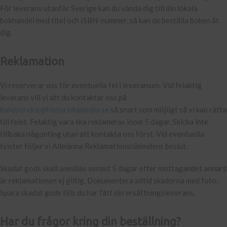
För leverans utanför Sverige kan du vända dig till din lokala
bokhandel med titel och ISBN-nummer, så kan de beställa boken åt
dig.
Reklamation
Vi reserverar oss för eventuella fel i leveransen. Vid felaktig
leverans vill vi att du kontaktar oss på
kundservice@historiskamedia.se
så snart som möjligt så vi kan rätta
till felet. Felaktig vara ska reklameras inom 5 dagar. Skicka inte
tillbaka någonting utan att kontakta oss först. Vid eventuella
tvister följer vi Allmänna Reklamationsnämndens beslut.
Skadat gods skall anmälas senast 5 dagar efter mottagandet annars
är reklamationen ej giltig. Dokumentera alltid skadorna med foto.
Spara skadat gods tills du har fått din ersättningsleverans.
Har du frågor kring din beställning?