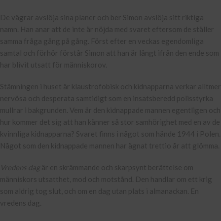
De vägrar avslöja sina planer och ber Simon avslöja sitt riktiga
namn. Han anar att de inte är nöjda med svaret eftersom de ställer
samma fråga gång på gång. Först efter en veckas egendomliga
samtal och förhör förstår Simon att han är långt ifrån den ende som
har blivit utsatt för människorov.
Stämningen i huset är klaustrofobisk och kidnapparna verkar alltmer
nervösa och desperata samtidigt som en insatsberedd polisstyrka
mullrar i bakgrunden. Vem är den kidnappade mannen egentligen och
hur kommer det sig att han känner så stor samhörighet med en av de
kvinnliga kidnapparna? Svaret finns i något som hände 1944 i Polen.
Något som den kidnappade mannen har ägnat trettio år att glömma.
Vredens dag
är en skrämmande och skarpsynt berättelse om
människors utsatthet, mod och motstånd. Den handlar om ett krig
som aldrig tog slut, och om en dag utan plats i almanackan. En
vredens dag.