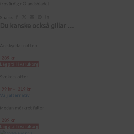
trovärdig.« Ölandsbladet
Share:
Du kanske också gillar …
Än skyddar natten
289
kr
Lägg till i varukorg
Svekets offer
99
kr
–
219
kr
Välj alternativ
Medan mörkret faller
289
kr
Lägg till i varukorg