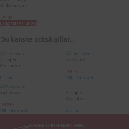
Ondskans pris
99
kr
Lägg till i varukorg
Du kanske också gillar...
Ej i lager
Härskaren
Centurion
99
kr
Läs mer
Välj alternativ
Ej i lager
Två gravar
Gladiatorn
249
kr
Läs mer
Välj alternativ
SNABB ORDERHANTERING