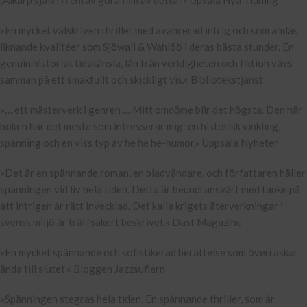
(Alkarp själv?) rentav göra film av detta?« Upsala Nya Tidning
»En mycket välskriven thriller med avancerad intrig och som andas
liknande kvalitéer som Sjöwall & Wahlöö i deras bästa stunder. En
genuin historisk tidskänsla, lån från verkligheten och fiktion vävs
samman på ett smakfullt och skickligt vis.« Bibliotekstjänst
»… ett mästerverk i genren … Mitt omdöme blir det högsta. Den här
boken har det mesta som intresserar mig: en historisk vinkling,
spänning och en viss typ av he he he-humor.« Uppsala Nyheter
»Det är en spännande roman, en bladvändare, och författaren håller
spänningen vid liv hela tiden. Detta är beundransvärt med tanke på
att intrigen är rätt invecklad. Det kalla krigets återverkningar i
svensk miljö är träffsäkert beskrivet.« Dast Magazine
»En mycket spännande och sofistikerad berättelse som överraskar
ända till slutet.« Bloggen Jazzsufiern
»Spänningen stegras hela tiden. En spännande thriller, som är