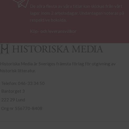
De allra flesta av våra titlar kan skickas från vårt
lager inom 2 arbetsdagar. Undantagen noteras på
respektive boksida.
Köp- och leveransvillkor
Historiska Media är Sveriges främsta förlag för utgivning av
historisk litteratur.
Telefon: 046-33 34 50
Bantorget 3
222 29 Lund
Org nr 556770-8408