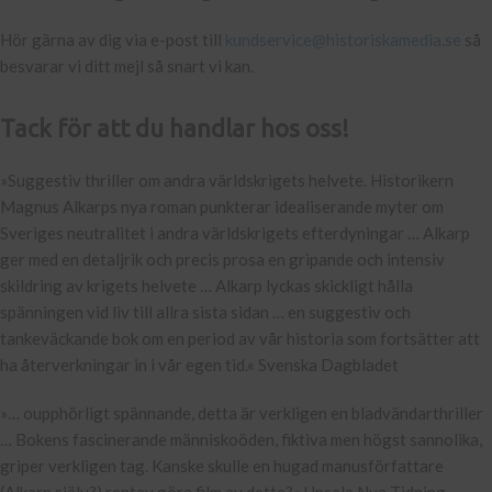
Hör gärna av dig via e-post till
kundservice@historiskamedia.se
så
besvarar vi ditt mejl så snart vi kan.
Tack för att du handlar hos oss!
»Suggestiv thriller om andra världskrigets helvete. Historikern
Magnus Alkarps nya roman punkterar idealiserande myter om
Sveriges neutralitet i andra världskrigets efterdyningar … Alkarp
ger med en detaljrik och precis prosa en gripande och intensiv
skildring av krigets helvete … Alkarp lyckas skickligt hålla
spänningen vid liv till allra sista sidan … en suggestiv och
tankeväckande bok om en period av vår historia som fortsätter att
ha återverkningar in i vår egen tid.« Svenska Dagbladet
»… oupphörligt spännande, detta är verkligen en bladvändarthriller
… Bokens fascinerande människoöden, fiktiva men högst sannolika,
griper verkligen tag. Kanske skulle en hugad manusförfattare