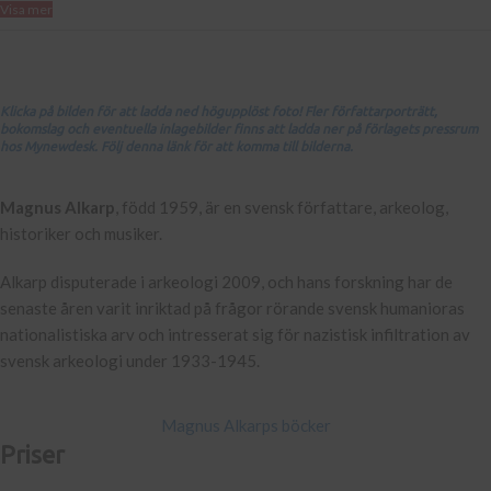
Visa mer
Klicka på bilden för att ladda ned högupplöst foto! Fler författarporträtt,
bokomslag och eventuella inlagebilder finns att ladda ner på förlagets pressrum
hos Mynewdesk. Följ denna länk för att komma till bilderna.
Magnus Alkarp
, född 1959, är en svensk författare, arkeolog,
historiker och musiker.
Alkarp disputerade i arkeologi 2009, och hans forskning har de
senaste åren varit inriktad på frågor rörande svensk humanioras
nationalistiska arv och intresserat sig för nazistisk infiltration av
svensk arkeologi under 1933-1945.
Magnus Alkarps böcker
Priser