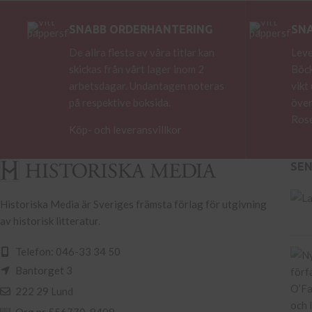
SNABB ORDERHANTERING
SN
De allra flesta av våra titlar kan
Leve
skickas från vårt lager inom 2
Böck
arbetsdagar. Undantagen noteras
vikt
på respektive boksida.
över
Rose
Köp- och leveransvillkor
SE
Historiska Media är Sveriges främsta förlag för utgivning
av historisk litteratur.
Telefon: 046-33 34 50
Bantorget 3
222 29 Lund