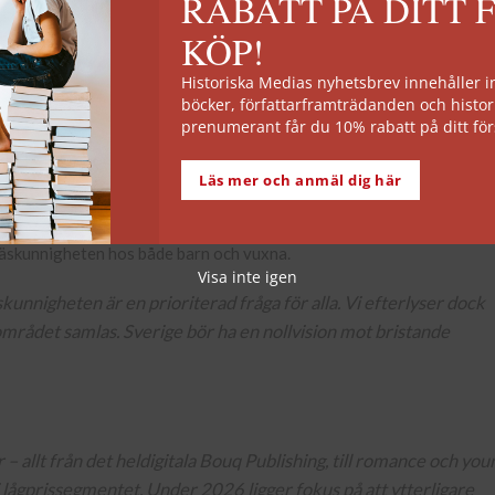
RABATT PÅ DITT 
KÖP!
toriska Media firade 30 år, Bonnier Audio 25 år, Romanus & Selling 5 
 när genren för första gången fick en egen scen på Bokmässan. Och
Historiska Medias nyhetsbrev innehåller
ar under 2025.
böcker, författarframträdanden och histor
prenumerant får du 10% rabatt på ditt för
Läs mer och anmäl dig här
främjande. 55 % av alla Sveriges fjärdeklassare deltog i Den stora
Sjögren, Natur & Kultur och Adlibris. Parallellt med läsfrämjande
 läskunnigheten hos både barn och vuxna.
Visa inte igen
unnigheten är en prioriterad fråga för alla. Vi efterlyser dock
mrådet samlas. Sverige bör ha en nollvision mot bristande
 – allt från det heldigitala Bouq Publishing, till romance och you
 i lågprissegmentet. Under 2026 ligger fokus på att ytterligare