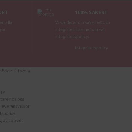
ORT
100% SÄKERT
en alla
Vi värderar din säkerhet och
gor.
integritet. Läs mer om vår
integritetspolicy:
Integritetspolicy
böcker till skola
rev
ttare hos oss
leveransvillkor
tspolicy
g av cookies