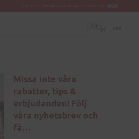
INTEGRITETSPOLICY
KONTAKT
PRESS
KÖPVILLKOR
0
KR
Missa inte våra
rabatter, tips &
erbjudanden! Följ
våra nyhetsbrev och
få…