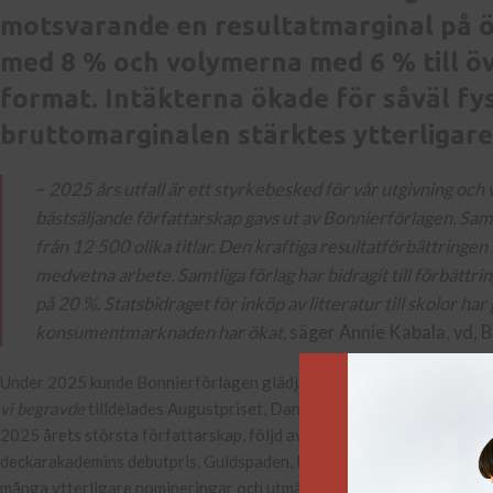
motsvarande en resultatmarginal på ö
med 8 % och volymerna med 6 % till öve
format. Intäkterna ökade för såväl fys
bruttomarginalen stärktes ytterligare
–
2025 års utfall är ett styrkebesked för vår utgivning och 
bästsäljande författarskap gavs ut av Bonnierförlagen. Samt
från 12 500 olika titlar. Den kraftiga resultatförbättringen
medvetna arbete. Samtliga förlag har bidragit till förbätt
på 20 %. Statsbidraget för inköp av litteratur till skolor ha
konsumentmarknaden har ökat,
säger Annie Kabala, vd, 
Under 2025 kunde Bonnierförlagen glädjas åt både stora försäljnin
vi begravde
tilldelades Augustpriset, Dan Browns
Den yttersta hem
2025 årets största författarskap, följd av Martin Widmark och Vive
deckarakademins debutpris, Guldspaden, Finlandiapriset och Norrlands 
många ytterligare nomineringar och utmärkelser.