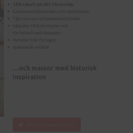
10% rabatt på ditt första köp
Exklusiva erbjudanden och rabattkoder
Tips om nya och kommande böcker
Inbjudan till bokreleaser och
författarframträdanden
Nyheter från förlaget
Spännande artiklar
…och massor med historisk
inspiration
Psst! Är du lärare? Se hit!