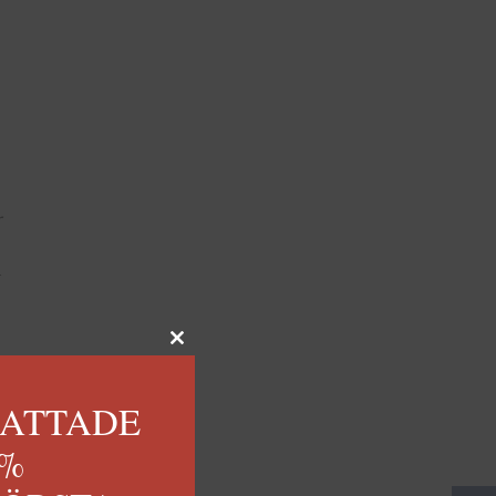
r
en
KATTADE
0%