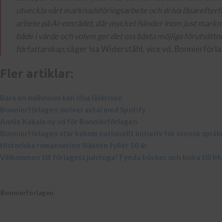
utveckla vårt marknadsföringsarbete och driva läsarefterfråg
arbete på AI-området, där mycket händer inom just markn
både i värde och volym ger det oss bästa möjliga förutsättni
författarskap,
säger Isa Widerståhl, vice vd, Bonnierförl
Fler artiklar:
Bara en nollvision kan lösa läskrisen
Bonnierförlagen skriver avtal med Spotify
Annie Kabala ny vd för Bonnierförlagen
Bonnierförlagen står bakom nationellt initiativ för svensk språ
Historiska romanserien Släkten fyller 10 år
Välkommen till förlagets julstuga! Fynda böcker och bidra till M
Bonnierförlagen