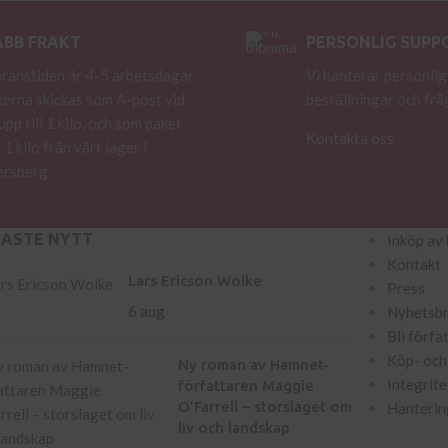
ABB FRAKT
PERSONLIG SUPP
ranstiden är 4-5 arbetsdagar.
Vi hanterar personlig
erna skickas som A-post vid
beställningar och frå
 upp till 1 kilo, och som paket
Kontakta oss
 1 kilo från vårt lager i
rsberg.
NASTE NYTT
Inköp av 
Kontakt
Lars Ericson Wolke
Press
6 aug
Nyhetsb
Bli förfa
Köp- och 
Ny roman av Hamnet-
Integrite
författaren Maggie
O’Farrell – storslaget om
Hanterin
liv och landskap