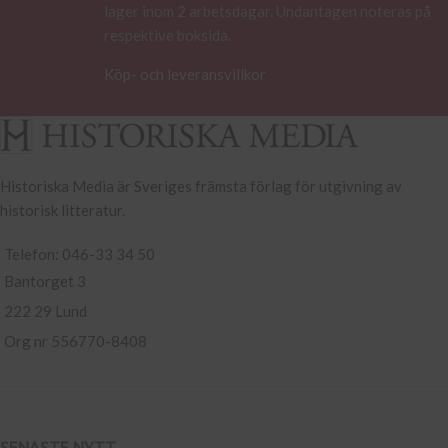
lager inom 2 arbetsdagar. Undantagen noteras på
respektive boksida.
Köp- och leveransvillkor
Historiska Media är Sveriges främsta förlag för utgivning av
historisk litteratur.
Telefon: 046-33 34 50
Bantorget 3
222 29 Lund
Org nr 556770-8408