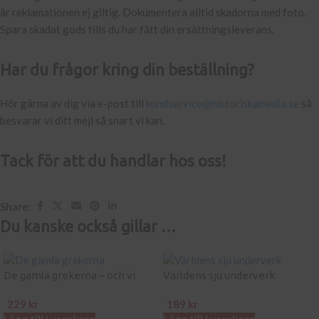
är reklamationen ej giltig. Dokumentera alltid skadorna med foto.
Spara skadat gods tills du har fått din ersättningsleverans.
Har du frågor kring din beställning?
Hör gärna av dig via e-post till
kundservice@historiskamedia.se
så
besvarar vi ditt mejl så snart vi kan.
Tack för att du handlar hos oss!
Share:
Du kanske också gillar …
De gamla grekerna – och vi
Världens sju underverk
229
kr
189
kr