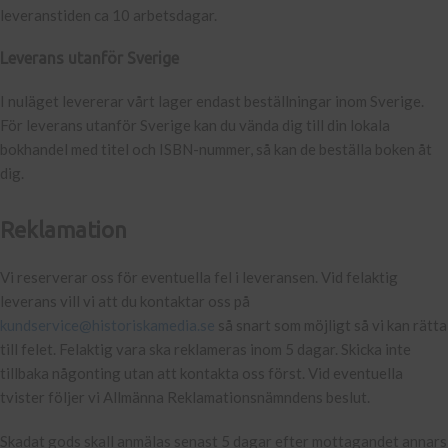
leveranstiden ca 10 arbetsdagar.
Leverans utanför Sverige
I nuläget levererar vårt lager endast beställningar inom Sverige.
För leverans utanför Sverige kan du vända dig till din lokala
bokhandel med titel och ISBN-nummer, så kan de beställa boken åt
dig.
Reklamation
Vi reserverar oss för eventuella fel i leveransen. Vid felaktig
leverans vill vi att du kontaktar oss på
kundservice@historiskamedia.se
så snart som möjligt så vi kan rätta
till felet. Felaktig vara ska reklameras inom 5 dagar. Skicka inte
tillbaka någonting utan att kontakta oss först. Vid eventuella
tvister följer vi Allmänna Reklamationsnämndens beslut.
Skadat gods skall anmälas senast 5 dagar efter mottagandet annars