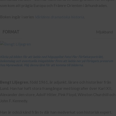
som kom att prägla Europa och Främre Orienten i århundraden.
Boken ingår i serien
Världens dramatiska historia
.
FORMAT
Mjukband
Klicka på bilden för att ladda ned högupplöst foto! Fler författarporträtt,
bokomslag och eventuella inlagebilder finns att ladda ner på förlagets pressrum
hos Mynewdesk. Följ denna länk för att komma till bilderna.
Bengt Liljegren
, född 1961, är adjunkt, lärare och historiker från
Lund. Han har haft stora framgångar med biografier över Karl XII,
Alexander den store, Adolf Hitler, Pink Floyd, Winston Churchill och
John F. Kennedy.
Han är också känd från tv där han medverkat som historisk expert.