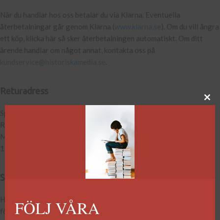
När du handlar hos oss betalar du via Klarna. Eventuella
återbetalningar går genom Klarna (
www.klarna.se
). Om du vill ångra
ett köp, klicka här så sker återbetalningen automatiskt. Om ditt
ärende handlar om något annat, kontakta oss på
kundservice@historiskamedia.se
.
Returadress
Speed Logistics
Returavd: Historiska Media
Metallvägen 31, Port 7-11
19572 ROSERSBERG
Särskilda önskemål
Har du särskilda önskemål kring din leverans, kontakta oss på
FÖLJ VÅRA
förlaget så lägger vi beställningen manuellt.