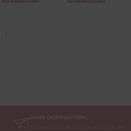
Lägg till i varukorg
Lägg till i varukorg
SNABB ORDERHANTERING
De allra flesta av våra titlar kan skickas från vårt