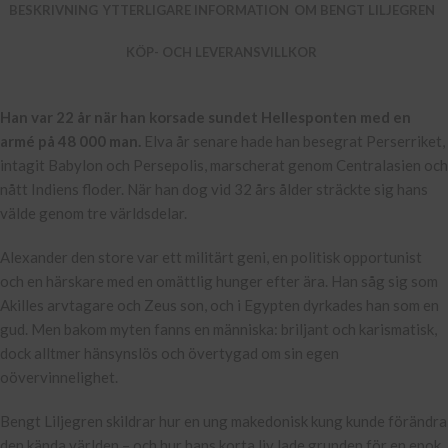
BESKRIVNING
YTTERLIGARE INFORMATION
OM BENGT LILJEGREN
KÖP- OCH LEVERANSVILLKOR
Han var 22 år när han korsade sundet Hellesponten med en
armé på 48 000 man.
Elva år senare hade han besegrat Perserriket,
intagit Babylon och Persepolis, marscherat genom Centralasien och
nått Indiens floder. När han dog vid 32 års ålder sträckte sig hans
välde genom tre världsdelar.
Alexander den store var ett militärt geni, en politisk opportunist
och en härskare med en omättlig hunger efter ära. Han såg sig som
Akilles arvtagare och Zeus son, och i Egypten dyrkades han som en
gud. Men bakom myten fanns en människa: briljant och karismatisk,
dock alltmer hänsynslös och övertygad om sin egen
oövervinnelighet.
Bengt Liljegren skildrar hur en ung makedonisk kung kunde förändra
den kända världen – och hur hans korta liv lade grunden för en epok