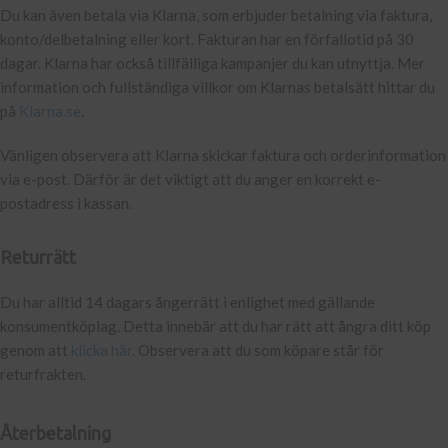
Du kan även betala via Klarna, som erbjuder betalning via faktura,
konto/delbetalning eller kort. Fakturan har en förfallotid på 30
dagar. Klarna har också tillfälliga kampanjer du kan utnyttja. Mer
information och fullständiga villkor om Klarnas betalsätt hittar du
på
Klarna.se
.
Vänligen observera att Klarna skickar faktura och orderinformation
via e-post. Därför är det viktigt att du anger en korrekt e-
postadress i kassan.
Returrätt
Du har alltid 14 dagars ångerrätt i enlighet med gällande
konsumentköplag. Detta innebär att du har rätt att ångra ditt köp
genom att
klicka här
. Observera att du som köpare står för
returfrakten.
Återbetalning