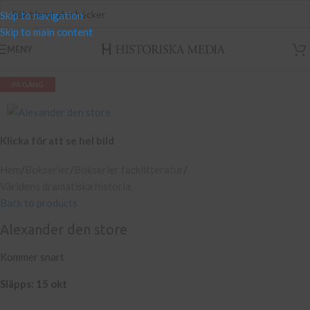
Skip to navigation
Skip to main content
MENY
EJ I LAGER
PÅ GÅNG
Klicka för att se hel bild
Hem
/
Bokserier
/
Bokserier facklitteratur
/
Världens dramatiska historia
Back to products
Alexander den store
Kommer snart
Släpps: 15 okt