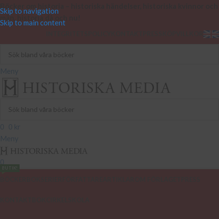
Böcker om historia – historiska händelser, historiska kvinnor och
Skip to navigation
män, historia då och nu!
Skip to main content
INTEGRITETSPOLICY
KONTAKT
PRESS
KÖPVILLKOR
Meny
0
0
kr
Meny
0
BUTIK!
BÖCKER
BOKSERIER
FÖRFATTARE
ARTIKLAR
OM FÖRLAGET
PRESS
KONTAKT
BOKCIRKEL
SKOLA
PODCAST