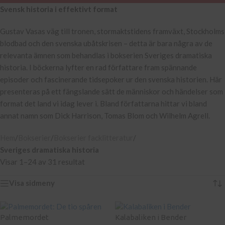
Svensk historia i effektivt format
Gustav Vasas väg till tronen, stormaktstidens framväxt, Stockholms
blodbad och den svenska ubåtskrisen – detta är bara några av de
relevanta ämnen som behandlas i bokserien Sveriges dramatiska
historia. I böckerna lyfter en rad författare fram spännande
episoder och fascinerande tidsepoker ur den svenska historien. Här
presenteras på ett fängslande sätt de människor och händelser som
format det land vi idag lever i. Bland författarna hittar vi bland
annat namn som Dick Harrison, Tomas Blom och Wilhelm Agrell.
Hem
/
Bokserier
/
Bokserier facklitteratur
/
Sveriges dramatiska historia
Visar 1–24 av 31 resultat
Visa sidmeny
Palmemordet
Kalabaliken i Bender