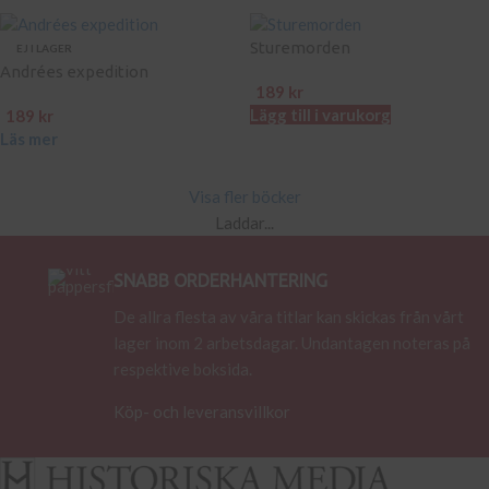
Sturemorden
EJ I LAGER
Andrées expedition
189
kr
Lägg till i varukorg
189
kr
Läs mer
Visa fler böcker
Laddar...
SNABB ORDERHANTERING
De allra flesta av våra titlar kan skickas från vårt
lager inom 2 arbetsdagar. Undantagen noteras på
respektive boksida.
Köp- och leveransvillkor