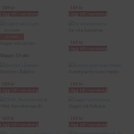
189
kr
189
kr
Lägg till i varukorg
Lägg till i varukorg
De vita bussarna
EJ I LAGER
PÅ GÅNG
189
kr
Slaget vid Lützen
Lägg till i varukorg
Släpps: 15 okt
Skotten i Ådalen
Äventyraren Sven Hedin
189
kr
189
kr
Lägg till i varukorg
Lägg till i varukorg
1968: Revolternas år
Slaget vid Poltava
189
kr
189
kr
Lägg till i varukorg
Lägg till i varukorg