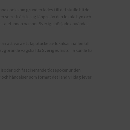
nna epok som grunden lades till det skulle bli det
n som sträckte sig längre än den lokala byn och
00-talet innan namnet Sverige började användas i
ån att vara ett lapptäcke av lokalsamhällen till
avgörande vägskäl då Sveriges historia kunde ha
isoder och fascinerande tidsepoker ur den
 och händelser som format det land vi idag lever