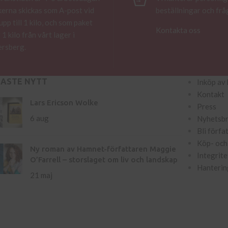
erna skickas som A-post vid
beställningar och frå
 upp till 1 kilo, och som paket
Kontakta oss
 1 kilo från vårt lager i
rsberg.
NASTE NYTT
Inköp av 
Kontakt
Lars Ericson Wolke
Press
6 aug
Nyhetsb
Bli förfa
Köp- och 
Ny roman av Hamnet-författaren Maggie
Integrite
O’Farrell – storslaget om liv och landskap
Hanterin
21 maj