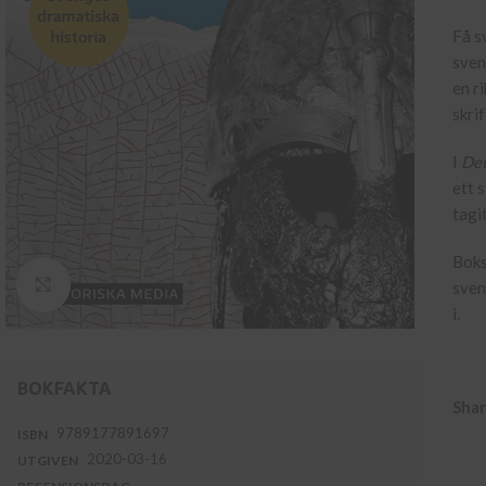
Få s
sven
en r
skrif
I
Det
ett 
tagi
Bok
Klicka för att se hel bild
sven
i.
BOKFAKTA
Shar
9789177891697
ISBN
2020-03-16
UTGIVEN