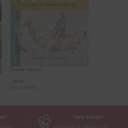
Svensk historia
289
kr
Välj alternativ
ORT
100% SÄKERT
en alla
Vi värderar din säkerhet och