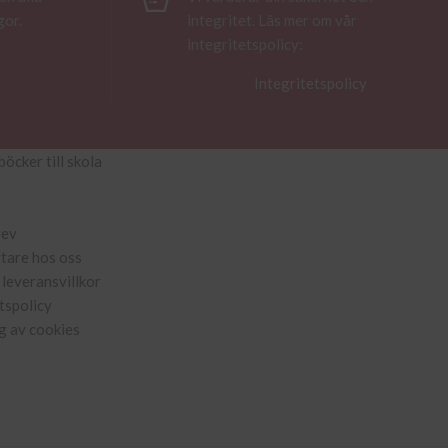
gor.
integritet. Läs mer om vår
integritetspolicy:
Integritetspolicy
böcker till skola
rev
ttare hos oss
leveransvillkor
tspolicy
g av cookies