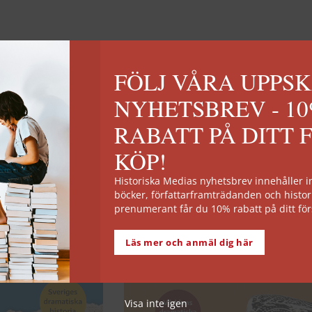
FÖLJ VÅRA UPPS
NYHETSBREV - 1
RABATT PÅ DITT 
KÖP!
EJ I LAGER
Historiska Medias nyhetsbrev innehåller
böcker, författarframträdanden och histor
prenumerant får du 10% rabatt på ditt för
Läs mer och anmäl dig här
Visa inte igen