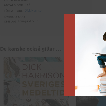
RECENSIONSDAG
168
ANTAL SIDOR
Dick Harrison
FÖRFATTARE
ÖVERSÄTTARE
Lönegård & Co
OMSLAG
Du kanske också gillar …