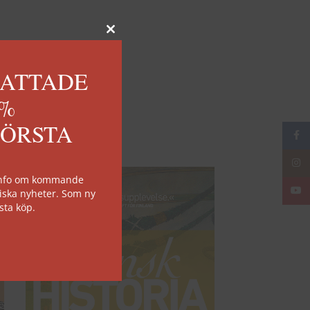
KATTADE
0%
FÖRSTA
Face
Insta
 info om kommande
YouT
iska nyheter. Som ny
sta köp.