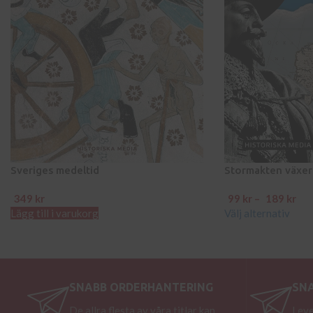
Sveriges medeltid
Stormakten växer
349
kr
99
kr
–
189
kr
Lägg till i varukorg
Välj alternativ
SNABB ORDERHANTERING
SN
De allra flesta av våra titlar kan
Leve