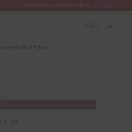
INTEGRITETSPOLICY
KONTAKT
PRESS
KÖPVILLKOR
0
KR
et svenska rikets födelse
RG
M BOKEN