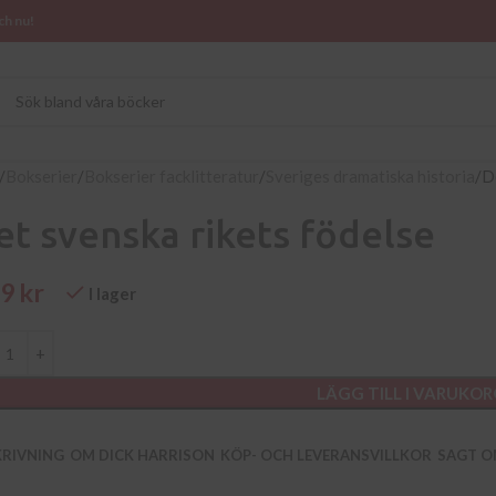
ch nu!
Bokserier
Bokserier facklitteratur
Sveriges dramatiska historia
D
et svenska rikets födelse
89
kr
I lager
LÄGG TILL I VARUKO
KRIVNING
OM DICK HARRISON
KÖP- OCH LEVERANSVILLKOR
SAGT O