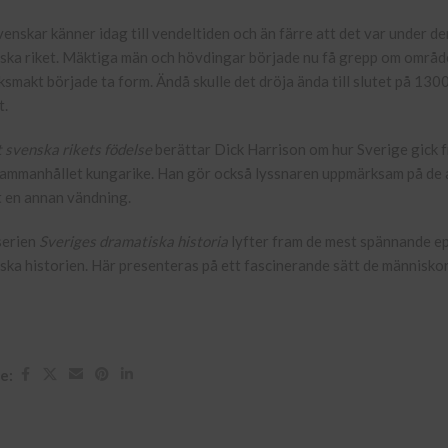
venskar känner idag till vendeltiden och än färre att det var under de
ska riket. Mäktiga män och hövdingar började nu få grepp om område
iksmakt började ta form. Ändå skulle det dröja ända till slutet på 13
t.
 svenska rikets födelse
berättar Dick Harrison om hur Sverige gick fr
sammanhållet kungarike. Han gör också lyssnaren uppmärksam på de 
t en annan vändning.
serien
Sveriges dramatiska historia
lyfter fram de mest spännande ep
ska historien. Här presenteras på ett fascinerande sätt de människor
e: