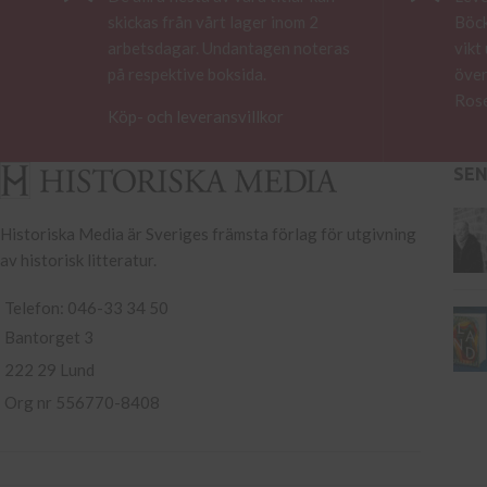
skickas från vårt lager inom 2
Böck
arbetsdagar. Undantagen noteras
vikt
på respektive boksida.
över
Rose
Köp- och leveransvillkor
SE
Historiska Media är Sveriges främsta förlag för utgivning
av historisk litteratur.
Telefon: 046-33 34 50
Bantorget 3
222 29 Lund
Org nr 556770-8408