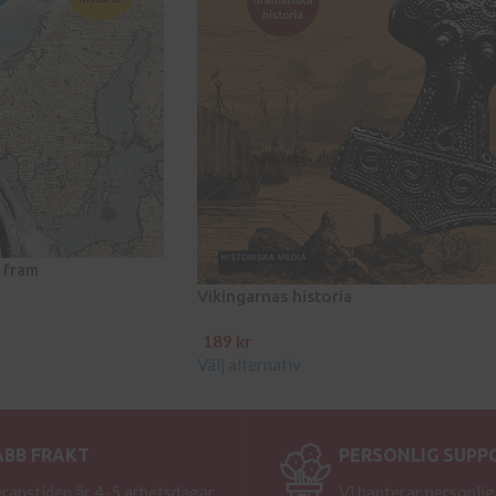
 fram
Vikingarnas historia
189
kr
Välj alternativ
ABB FRAKT
PERSONLIG SUPP
ranstiden är 4-5 arbetsdagar.
Vi hanterar personlig