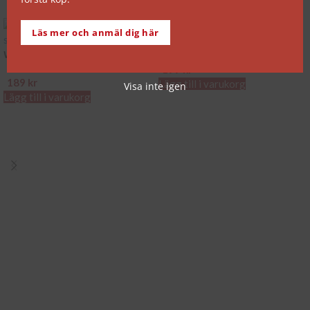
människor och skeenden som skapade och förändrade Sverige.
Läs mer och anmäl dig här
Demokrati
Wennerströmaffären
199
kr
189
kr
Lägg till i varukorg
Visa inte igen
Lägg till i varukorg