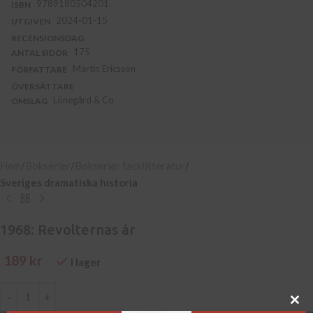
9789180504201
ISBN
2024-01-15
UTGIVEN
RECENSIONSDAG
175
ANTAL SIDOR
Martin Ericsson
FÖRFATTARE
ÖVERSÄTTARE
Lönegård & Co
OMSLAG
Hem
Bokserier
Bokserier facklitteratur
Sveriges dramatiska historia
1968: Revolternas år
189
kr
I lager