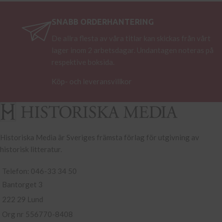
SNABB ORDERHANTERING
De allra flesta av våra titlar kan skickas från vårt
lager inom 2 arbetsdagar. Undantagen noteras på
respektive boksida.
Köp- och leveransvillkor
Historiska Media är Sveriges främsta förlag för utgivning av
historisk litteratur.
Telefon: 046-33 34 50
Bantorget 3
222 29 Lund
Org nr 556770-8408