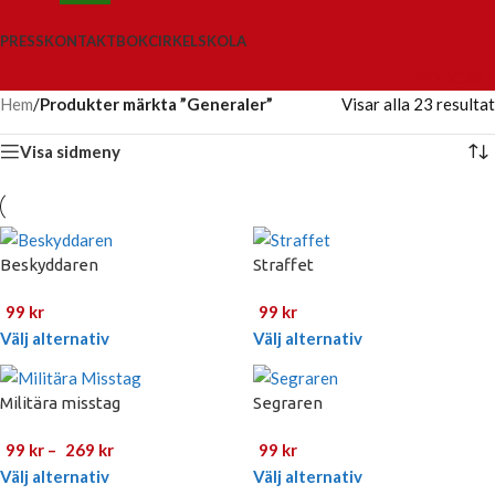
PRESS
KONTAKT
BOKCIRKEL
SKOLA
PODCAST
Hem
/
Produkter märkta ”Generaler”
Visar alla 23 resultat
Visa sidmeny
Beskyddaren
Straffet
99
kr
99
kr
Välj alternativ
Välj alternativ
Militära misstag
Segraren
99
kr
–
269
kr
99
kr
Välj alternativ
Välj alternativ