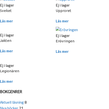
Ej i lager
Ej i lager
Sveket
Upproret
Läs mer
Läs mer
Ej i lager
Ej i lager
Jakten
Erövringen
Läs mer
Läs mer
Ej i lager
Legionären
Läs mer
BOKGENRER
Aktuell läsning
8
Nya böcker
21