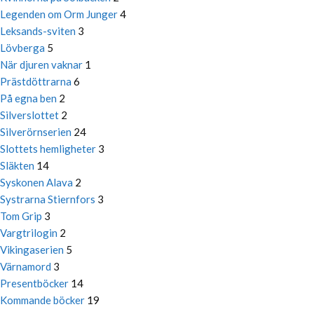
Legenden om Orm Junger
4
Leksands-sviten
3
Lövberga
5
När djuren vaknar
1
Prästdöttrarna
6
På egna ben
2
Silverslottet
2
Silverörnserien
24
Slottets hemligheter
3
Släkten
14
Syskonen Alava
2
Systrarna Stiernfors
3
Tom Grip
3
Vargtrilogin
2
Vikingaserien
5
Värnamord
3
Presentböcker
14
Kommande böcker
19