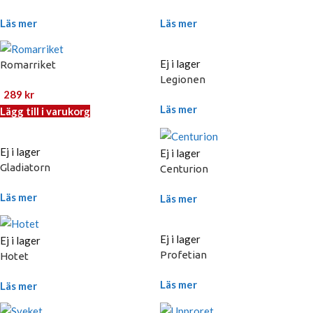
Läs mer
Läs mer
Ej i lager
Romarriket
Legionen
289
kr
Läs mer
Lägg till i varukorg
Ej i lager
Ej i lager
Gladiatorn
Centurion
Läs mer
Läs mer
Ej i lager
Ej i lager
Profetian
Hotet
Läs mer
Läs mer