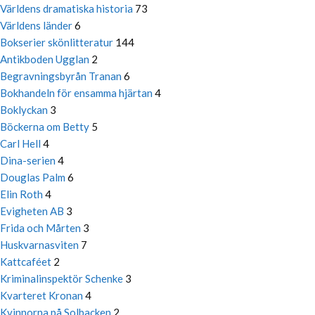
Världens dramatiska historia
73
Världens länder
6
Bokserier skönlitteratur
144
Antikboden Ugglan
2
Begravningsbyrån Tranan
6
Bokhandeln för ensamma hjärtan
4
Boklyckan
3
Böckerna om Betty
5
Carl Hell
4
Dina-serien
4
Douglas Palm
6
Elin Roth
4
Evigheten AB
3
Frida och Mårten
3
Huskvarnasviten
7
Kattcaféet
2
Kriminalinspektör Schenke
3
Kvarteret Kronan
4
Kvinnorna på Solbacken
2