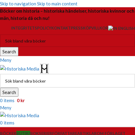
Skip to navigation
Skip to main content
Böcker om historia – historiska händelser, historiska kvinnor och
män, historia då och nu!
INTEGRITETSPOLICY
KONTAKT
PRESS
KÖPVILLKOR
Search
Meny
Search
0
items
0
kr
Meny
0
items
BÖCKER
BUTIK!
BOKSERIER
FÖRFATTARE
ARTIKLAR
OM FÖRLAGET