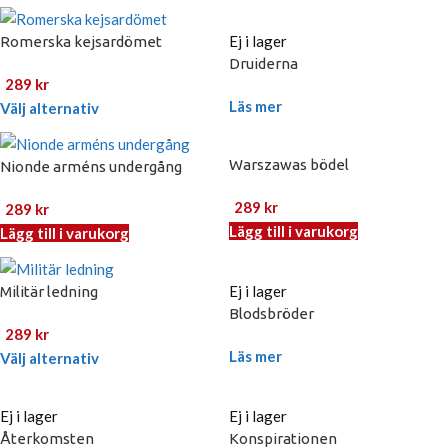
Ej i lager
Romerska kejsardömet
Druiderna
289
kr
Läs mer
Välj alternativ
Warszawas bödel
Nionde arméns undergång
289
kr
289
kr
Lägg till i varukorg
Lägg till i varukorg
Ej i lager
Militär ledning
Blodsbröder
289
kr
Läs mer
Välj alternativ
Ej i lager
Ej i lager
Återkomsten
Konspirationen