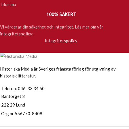
100% SÄKERT
Vi värderar din säkerhet och integritet. Läs mer om vår
integritetspolicy:
Integritetspolicy
Historiska Media är Sveriges främsta förlag för utgivning av
historisk litteratur.
Telefon: 046-33 34 50
Bantorget 3
222 29 Lund
Org nr 556770-8408