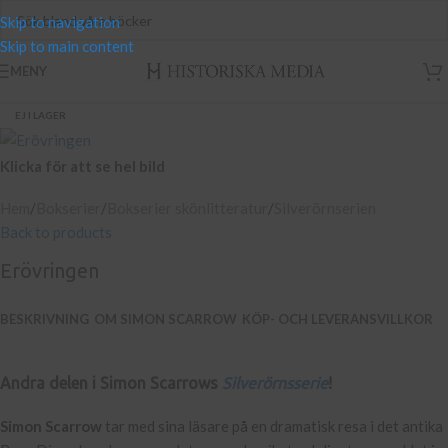
Skip to navigation
Skip to main content
MENY
EJ I LAGER
Klicka för att se hel bild
Hem
/
Bokserier
/
Bokserier skönlitteratur
/
Silverörnserien
Back to products
Erövringen
BESKRIVNING
OM SIMON SCARROW
KÖP- OCH LEVERANSVILLKOR
Andra delen i Simon Scarrows
Silverörnsserie
!
Simon Scarrow
tar med sina läsare på en dramatisk resa i det antika