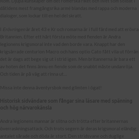
Rom. Djupa kunskaper om det romerska riket och livet som soldat i
dåtidens mest framgångsrika armé blandas med rappa och moderna
dialoger, som lockar till en hel del skratt.
I
Erövringen
är året 43 e Kr och romarna är i full färd med att erövra
Britannien. Efter ett hårt första möte med fienden är Andra
legionens krigsmoral inte vad den borde vara. Knappt har den
krigsärrade centurion Macro och hans optio Cato fått vila ut förrän
det är dags att bege sig ut i strid igen. Men britannerna är bara ett
av hoten det finns ännu en fiende som de snabbt måste undanröja.
Och tiden är på väg att rinna ut…
Missa inte denna äventyrsbok med glimten i ögat!
Historisk sidvändare som fångar sina läsare med spänning
och hög närvarokänsla
Andra legionens mannar är slitna och trötta efter britannernas
överraskningsattack. Och trots segern är deras krigsmoral eländig:
antalet sårade och döda är stort. Den stridsvane och duglige