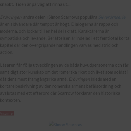
snabbt. Tiden är på väg att rinna ut…
Erövringen,
andra delen i Simon Scarrows populära
Silverörnserie
,
är en sidvändare där tempot är högt. Dialogerna är rappa och
moderna, och lockar till en hel del skratt. Karaktärerna är
sympatiska och levande. Berättelsen är indelad i ett femtiotal korta
kapitel där den övergripande handlingen varvas med strid och
action.
Läsaren får följa utvecklingen av de båda huvudpersonerna och får
samtidigt stor kunskap om det romerska riket och livet som soldat i
dåtidens mest framgångsrika armé.
Erövringen
inleds med en
kortare beskrivning av den romerska arméns befälsordning och
avslutas med ett efterord där Scarrow förklarar den historiska
kontexten.
Visa mer