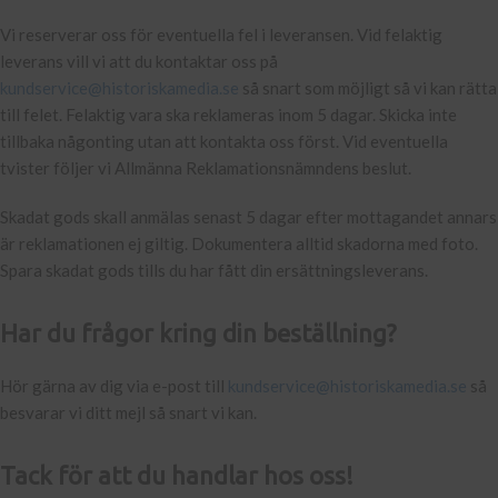
Vi reserverar oss för eventuella fel i leveransen. Vid felaktig
leverans vill vi att du kontaktar oss på
kundservice@historiskamedia.se
så snart som möjligt så vi kan rätta
till felet. Felaktig vara ska reklameras inom 5 dagar. Skicka inte
tillbaka någonting utan att kontakta oss först. Vid eventuella
tvister följer vi Allmänna Reklamationsnämndens beslut.
Skadat gods skall anmälas senast 5 dagar efter mottagandet annars
är reklamationen ej giltig. Dokumentera alltid skadorna med foto.
Spara skadat gods tills du har fått din ersättningsleverans.
Har du frågor kring din beställning?
Hör gärna av dig via e-post till
kundservice@historiskamedia.se
så
besvarar vi ditt mejl så snart vi kan.
Tack för att du handlar hos oss!