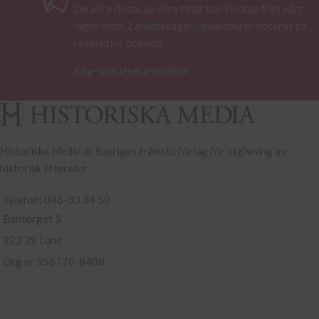
De allra flesta av våra titlar kan skickas från vårt
lager inom 2 arbetsdagar. Undantagen noteras på
respektive boksida.
Köp- och leveransvillkor
Historiska Media är Sveriges främsta förlag för utgivning av
historisk litteratur.
Telefon: 046-33 34 50
Bantorget 3
222 29 Lund
Org nr 556770-8408