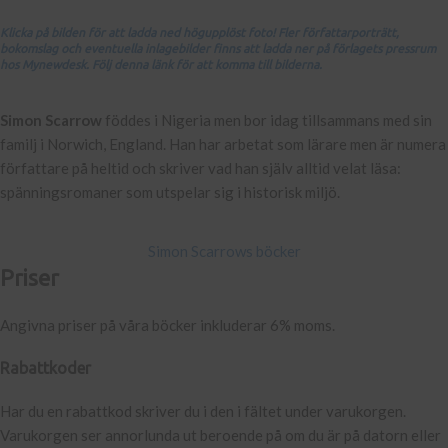
Klicka på bilden för att ladda ned högupplöst foto! Fler författarporträtt,
bokomslag och eventuella inlagebilder finns att ladda ner på förlagets pressrum
hos Mynewdesk. Följ denna länk för att komma till bilderna.
Simon Scarrow
föddes i Nigeria men bor idag tillsammans med sin
familj i Norwich, England. Han har arbetat som lärare men är numera
författare på heltid och skriver vad han själv alltid velat läsa:
spänningsromaner som utspelar sig i historisk miljö.
Simon Scarrows böcker
Priser
Angivna priser på våra böcker inkluderar 6% moms.
Rabattkoder
Har du en rabattkod skriver du i den i fältet under varukorgen.
Varukorgen ser annorlunda ut beroende på om du är på datorn eller