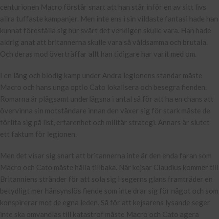
centurionen Macro förstår snart att han står inför en av sitt livs
allra tuffaste kampanjer. Men inte ens i sin vildaste fantasi hade han
kunnat föreställa sig hur svårt det verkligen skulle vara. Han hade
aldrig anat att britannerna skulle vara så våldsamma och brutala.
Och deras mod överträffar allt han tidigare har varit med om.
I en lång och blodig kamp under Andra legionens standar måste
Macro och hans unga optio Cato lokalisera och besegra fienden.
Romarna är plågsamt underlägsna i antal så för att ha en chans att
övervinna sin motståndare innan den växer sig för stark måste de
förlita sig på list, erfarenhet och militär strategi. Annars är slutet
ett faktum för legionen.
Men det visar sig snart att britannerna inte är den enda faran som
Macro och Cato måste hålla tillbaka. När kejsar Claudius kommer till
Britanniens stränder för att sola sig i segerns glans framträder en
betydligt mer hänsynslös fiende som inte drar sig för något och som
konspirerar mot de egna leden. Så för att kejsarens lysande seger
inte ska omvandlas till katastrof måste Macro och Cato agera