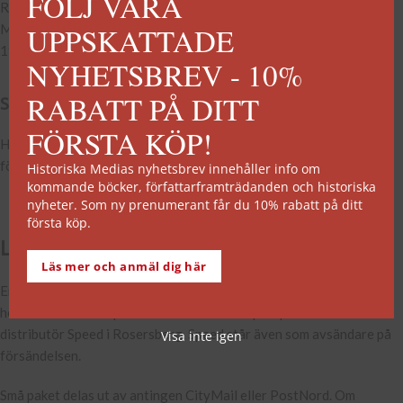
FÖLJ VÅRA
Returavd: Historiska Media
UPPSKATTADE
Metallvägen 31, Port 7-11
19572 ROSERSBERG
NYHETSBREV - 10%
RABATT PÅ DITT
Särskilda önskemål
FÖRSTA KÖP!
Har du särskilda önskemål kring din leverans, kontakta oss på
förlaget så lägger vi beställningen manuellt.
Historiska Medias nyhetsbrev innehåller info om
kommande böcker, författarframträdanden och historiska
nyheter. Som ny prenumerant får du 10% rabatt på ditt
första köp.
Leverans
Läs mer och anmäl dig här
En fast fraktkostnad på 39 kr tillkommer vid beställningar från vår
hemsida. Böckerna packas och skickas som postpaket från vår
distributör Speed i Rosersberg. Speed står även som avsändare på
Visa inte igen
försändelsen.
Små paket delas ut av antingen CityMail eller PostNord. Om