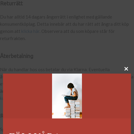
Returrätt
Du har alltid 14 dagars ångerrätt i enlighet med gällande
konsumentköplag. Detta innebär att du har rätt att ångra ditt köp
genom att
klicka här
. Observera att du som köpare står för
returfrakten.
Återbetalning
När du handlar hos oss betalar du via Klarna. Eventuella
återbetalningar går genom Klarna (
www.klarna.se
). Om du vill ångra
ett köp, klicka här så sker återbetalningen automatiskt. Om ditt
ärende handlar om något annat, kontakta oss på
kundservice@historiskamedia.se
.
Returadress
Speed Logistics