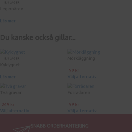
EJ I LAGER
Legionären
Läs mer
Du kanske också gillar...
Mörkläggning
EJ I LAGER
Kyldygnet
99
kr
Välj alternativ
Läs mer
Två gravar
Förrädaren
249
kr
99
kr
Välj alternativ
Välj alternativ
SNABB ORDERHANTERING