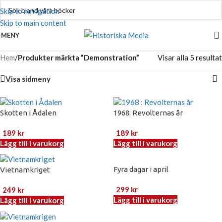
Skip to navigation
Skip to main content
MENY
Hem
/
Produkter märkta ”Demonstration”
Visar alla 5 resultat
Visa sidmeny
Skotten i Ådalen
1968: Revolternas år
189
kr
189
kr
Lägg till i varukorg
Lägg till i varukorg
Fyra dagar i april
Vietnamkriget
299
kr
249
kr
Lägg till i varukorg
Lägg till i varukorg