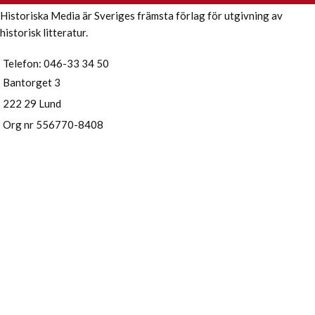
Historiska Media är Sveriges främsta förlag för utgivning av
historisk litteratur.
Telefon: 046-33 34 50
Bantorget 3
222 29 Lund
Org nr 556770-8408
Senaste nytt
Ny roman av Hamnet-författaren Maggie O’Farrell – storslaget
om liv och landskap
21 maj
Höstens böcker 2026