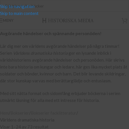
Skip to navigation
Skip to main content
MENY
Avgörande händelser och spännande personöden!
Lär dig mer om världens avgörande händelser på några timmar!
Serien
Världens dramatiska historia
ger en lysande inblick i
världshistoriens avgörande händelser och personöden. Här skrivs
inte bara historia om kungar och ledare, här ges lika mycket plats åt
soldater och bönder, kvinnor och barn. Det blir levande skildringar,
där stor kunskap varvas med berättarglädje och entusiasm.
Med sitt nätta format och sidomfång erbjuder böckerna i serien
utmärkt läsning för alla med ett intresse för historia.
Hem
Bokserier
Bokserier facklitteratur
Världens dramatiska historia
Visar 1–24 av 73 resultat