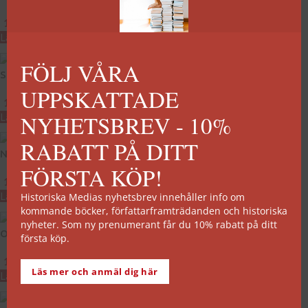
189
kr
189
kr
Lägg till i varukorg
Lägg till i varukorg
FÖLJ VÅRA
Suezkrisen
Attentaten mot Hitler
UPPSKATTADE
189
kr
189
kr
NYHETSBREV - 10%
Lägg till i varukorg
Lägg till i varukorg
RABATT PÅ DITT
Napoleon
Osmanska riket
FÖRSTA KÖP!
189
kr
189
kr
Lägg till i varukorg
Lägg till i varukorg
Historiska Medias nyhetsbrev innehåller info om
kommande böcker, författarframträdanden och historiska
nyheter. Som ny prenumerant får du 10% rabatt på ditt
Olympiska spelen
Sidenvägen
första köp.
189
kr
189
kr
Läs mer och anmäl dig här
Lägg till i varukorg
Lägg till i varukorg