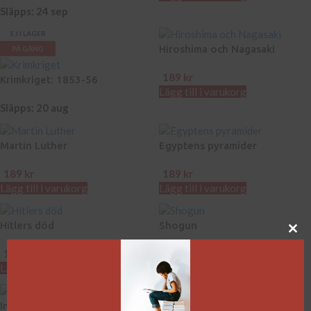
Släpps: 24 sep
EJ I LAGER
Hiroshima och Nagasaki
PÅ GÅNG
189
kr
Krimkriget: 1853-56
Lägg till i varukorg
Släpps: 20 aug
Martin Luther
Egyptens pyramider
189
kr
189
kr
Lägg till i varukorg
Lägg till i varukorg
Hitlers död
Shogun
189
kr
189
kr
Lägg till i varukorg
Lägg till i varukorg
Industriella revolutionen
Mordet på John F. Kennedy