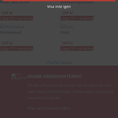
Peter den store
Weimarrepubliken
Visa inte igen
189
kr
189
kr
Lägg till i varukorg
Lägg till i varukorg
Muhammed
Stasi
189
kr
189
kr
Lägg till i varukorg
Lägg till i varukorg
Visa fler böcker
SNABB ORDERHANTERING
De allra flesta av våra titlar kan skickas från vårt
lager inom 2 arbetsdagar. Undantagen noteras på
respektive boksida.
Köp- och leveransvillkor