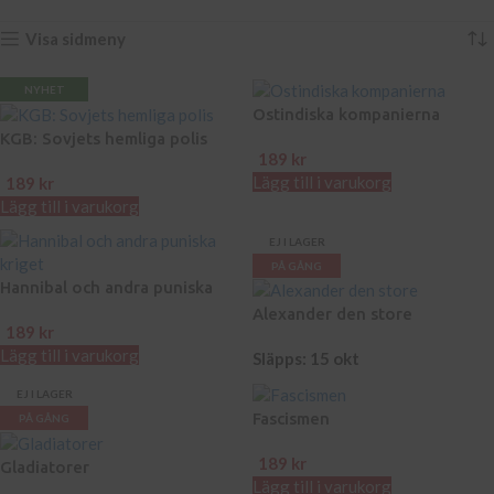
Visa sidmeny
NYHET
Ostindiska kompanierna
KGB: Sovjets hemliga polis
189
kr
Lägg till i varukorg
189
kr
Lägg till i varukorg
EJ I LAGER
PÅ GÅNG
Hannibal och andra puniska
kriget
Alexander den store
189
kr
Lägg till i varukorg
Släpps: 15 okt
EJ I LAGER
Fascismen
PÅ GÅNG
189
kr
Gladiatorer
Lägg till i varukorg