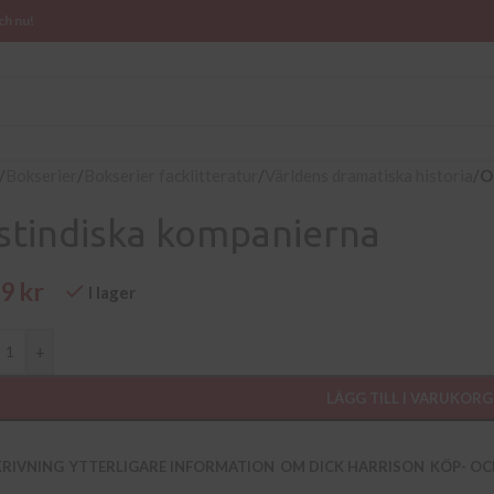
ch nu!
/
Bokserier
/
Bokserier facklitteratur
/
Världens dramatiska historia
/
O
stindiska kompanierna
89
kr
I lager
+
LÄGG TILL I VARUKORG
KRIVNING
YTTERLIGARE INFORMATION
OM DICK HARRISON
KÖP- OC