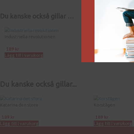
Du kanske också gillar …
Industriella revolutionen
Sidenvägen
189
kr
189
kr
Lägg till i varukorg
Lägg till i varukor
Du kanske också gillar...
Katarina den stora
Korstågen
189
kr
189
kr
Lägg till i varukorg
Lägg till i varukorg