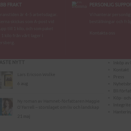
BB FRAKT
PERSONLIG SUPPO
ranstiden är 4-5 arbetsdagar.
Vi hanterar personlig
erna skickas som A-post vid
beställningar och frå
 upp till 1 kilo, och som paket
Kontakta oss
 1 kilo från vårt lager i
rsberg.
ASTE NYTT
Inköp av 
Kontakt
Lars Ericson Wolke
Press
6 aug
Nyhetsb
Bli förfa
Köp- och 
Ny roman av Hamnet-författaren Maggie
Integrite
O’Farrell – storslaget om liv och landskap
Hanterin
21 maj