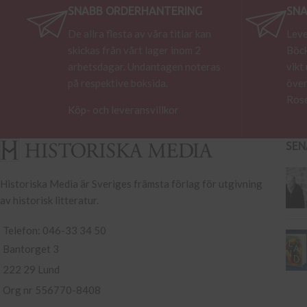
SNABB ORDERHANTERING
SNA
De allra flesta av våra titlar kan
Leve
skickas från vårt lager inom 2
Böck
arbetsdagar. Undantagen noteras
vikt
på respektive boksida.
över
Rose
Köp- och leveransvillkor
SEN
Historiska Media är Sveriges främsta förlag för utgivning
av historisk litteratur.
Telefon: 046-33 34 50
Bantorget 3
222 29 Lund
Org nr 556770-8408