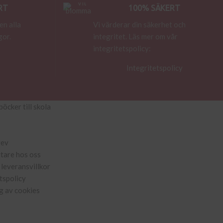
RT
100% SÄKERT
en alla
Vi värderar din säkerhet och
gor.
integritet. Läs mer om vår
integritetspolicy:
Integritetspolicy
böcker till skola
rev
ttare hos oss
leveransvillkor
tspolicy
g av cookies