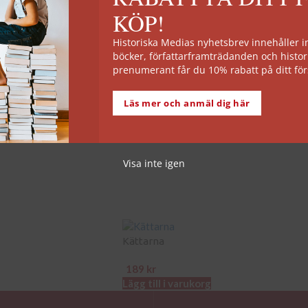
KÖP!
Historiska Medias nyhetsbrev innehåller
böcker, författarframträdanden och histor
prenumerant får du 10% rabatt på ditt för
Kampen om Afrika
Läs mer och anmäl dig här
189
kr
g
Lägg till i varukorg
Visa inte igen
Kättarna
189
kr
Lägg till i varukorg