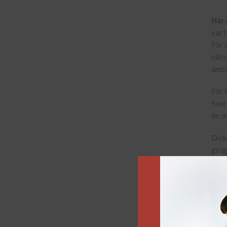
När 
var 
För 
nätv
ambi
För 
Sver
de d
Dick
giri
för 
revo
Boke
Shar