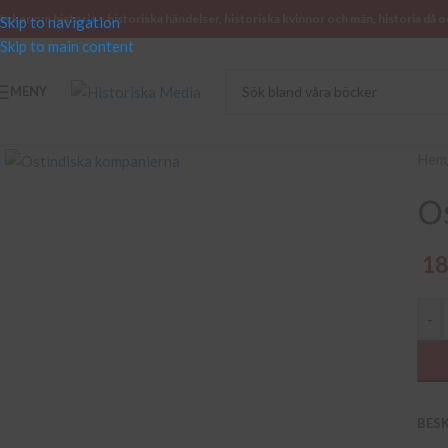
öcker om historia – historiska händelser, historiska kvinnor och män, historia då o
Skip to navigation
Skip to main content
MENY
Klicka för att se hel bild
Hem
O
1
-
BES