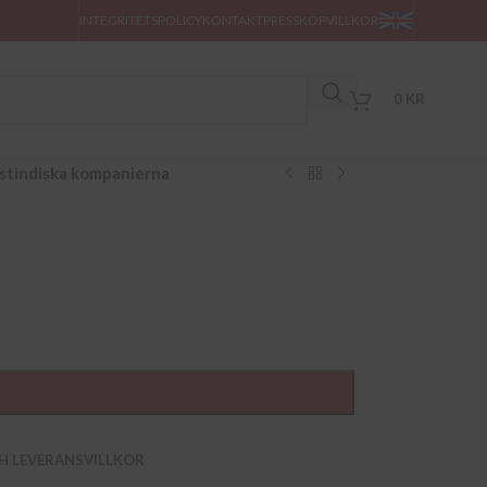
INTEGRITETSPOLICY
KONTAKT
PRESS
KÖPVILLKOR
0
KR
stindiska kompanierna
H LEVERANSVILLKOR