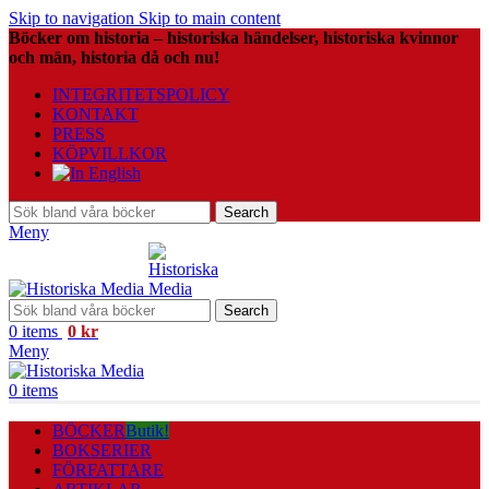
Skip to navigation
Skip to main content
Böcker om historia – historiska händelser, historiska kvinnor
och män, historia då och nu!
INTEGRITETSPOLICY
KONTAKT
PRESS
KÖPVILLKOR
Search
Meny
Search
0
items
0
kr
Meny
0
items
BÖCKER
Butik!
BOKSERIER
FÖRFATTARE