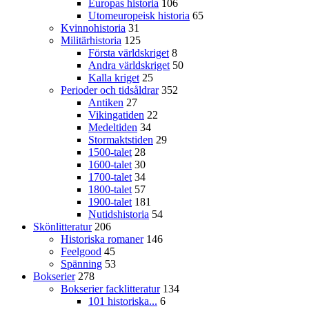
Europas historia
106
Utomeuropeisk historia
65
Kvinnohistoria
31
Militärhistoria
125
Första världskriget
8
Andra världskriget
50
Kalla kriget
25
Perioder och tidsåldrar
352
Antiken
27
Vikingatiden
22
Medeltiden
34
Stormaktstiden
29
1500-talet
28
1600-talet
30
1700-talet
34
1800-talet
57
1900-talet
181
Nutidshistoria
54
Skönlitteratur
206
Historiska romaner
146
Feelgood
45
Spänning
53
Bokserier
278
Bokserier facklitteratur
134
101 historiska...
6