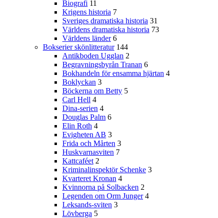
Biografi
11
Krigens historia
7
Sveriges dramatiska historia
31
Världens dramatiska historia
73
Världens länder
6
Bokserier skönlitteratur
144
Antikboden Ugglan
2
Begravningsbyrån Tranan
6
Bokhandeln för ensamma hjärtan
4
Boklyckan
3
Böckerna om Betty
5
Carl Hell
4
Dina-serien
4
Douglas Palm
6
Elin Roth
4
Evigheten AB
3
Frida och Mårten
3
Huskvarnasviten
7
Kattcaféet
2
Kriminalinspektör Schenke
3
Kvarteret Kronan
4
Kvinnorna på Solbacken
2
Legenden om Orm Junger
4
Leksands-sviten
3
Lövberga
5