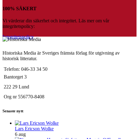
100% SÄKERT
Vi värderar din säkerhet och integritet. Läs mer om vår
integritetspolicy:
Integritetspolicy
Historiska Media är Sveriges främsta förlag för utgivning av
historisk litteratur.
Telefon: 046-33 34 50
Bantorget 3
222 29 Lund
Org nr 556770-8408
Senaste nytt
Lars Ericson Wolke
6 aug