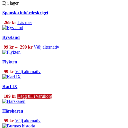
Ej i lager
produktsidan
Spanska inbördeskriget
269
kr
Läs mer
Ryssland
Prisintervall:
Den
99
kr
–
299
kr
Välj alternativ
99 kr
här
till
produkten
Flykten
299 kr
har
flera
Den
99
kr
Välj alternativ
varianter.
här
De
produkten
olika
Karl IX
har
alternativen
flera
kan
189
kr
Lägg till i varukorg
varianter.
väljas
De
på
olika
produktsidan
Härskaren
alternativen
kan
Den
99
kr
Välj alternativ
väljas
här
på