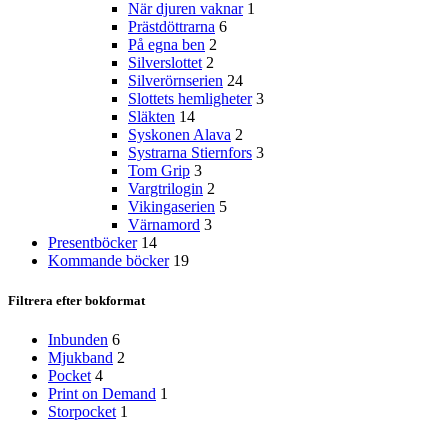
När djuren vaknar
1
Prästdöttrarna
6
På egna ben
2
Silverslottet
2
Silverörnserien
24
Slottets hemligheter
3
Släkten
14
Syskonen Alava
2
Systrarna Stiernfors
3
Tom Grip
3
Vargtrilogin
2
Vikingaserien
5
Värnamord
3
Presentböcker
14
Kommande böcker
19
Filtrera efter bokformat
Inbunden
6
Mjukband
2
Pocket
4
Print on Demand
1
Storpocket
1