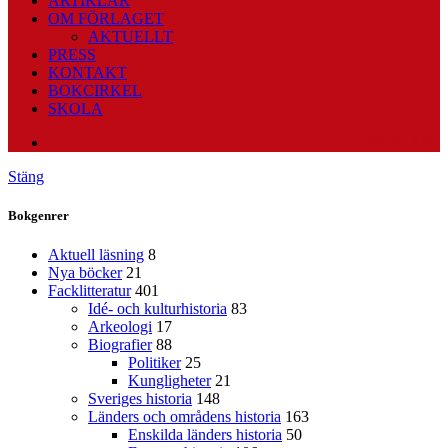
ARTIKLAR
OM FÖRLAGET
AKTUELLT
PRESS
KONTAKT
BOKCIRKEL
SKOLA
PODCAST
Stäng
Bokgenrer
Aktuell läsning
8
Nya böcker
21
Facklitteratur
401
Idé- och kulturhistoria
83
Arkeologi
17
Biografier
88
Politiker
25
Kungligheter
21
Sveriges historia
148
Länders och områdens historia
163
Enskilda länders historia
50