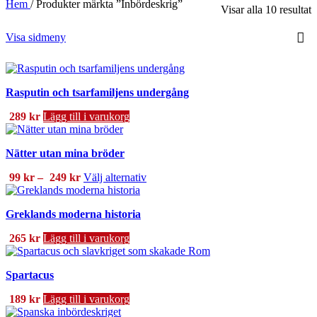
Hem
/
Produkter märkta ”Inbördeskrig”
S
Visar alla 10 resultat
e
s
Visa sidmeny
Rasputin och tsarfamiljens undergång
289
kr
Lägg till i varukorg
Nätter utan mina bröder
Prisintervall:
Den
99
kr
–
249
kr
Välj alternativ
99 kr
här
till
produkten
Greklands moderna historia
249 kr
har
flera
265
kr
Lägg till i varukorg
varianter.
De
olika
Spartacus
alternativen
kan
189
kr
Lägg till i varukorg
väljas
på