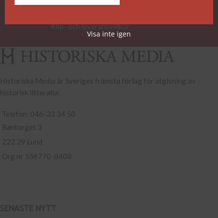
respektive boksida.
Köp- och leveransvillkor
Visa inte igen
Historiska Media är Sveriges främsta förlag för utgivning av
historisk litteratur.
Telefon: 046-33 34 50
Bantorget 3
222 29 Lund
Org nr 556770-8408
SENASTE NYTT