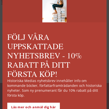
Boken ingår i serien
Biografi
.
Lägg till i varukorg
Välj alternativ
Visa mer
FÖLJ VÅRA
UPPSKATTADE
NYHETSBREV - 10%
RABATT PÅ DITT
FÖRSTA KÖP!
Historiska Medias nyhetsbrev innehåller info om
kommande böcker, författarframträdanden och historiska
nyheter. Som ny prenumerant får du 10% rabatt på ditt
SNABB ORDERHANTERING
första köp.
De allra flesta av våra titlar kan skickas från vårt
lager inom 2 arbetsdagar. Undantagen noteras på
Läs mer och anmäl dig här