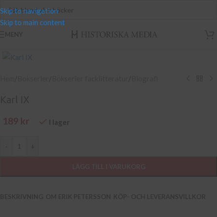
Skip to navigation
Skip to main content
MENY
Klicka för att se hel bild
Hem
/
Bokserier
/
Bokserier facklitteratur
/
Biografi
Karl IX
189
kr
I lager
-
+
LÄGG TILL I VARUKORG
BESKRIVNING
OM ERIK PETERSSON
KÖP- OCH LEVERANSVILLKOR