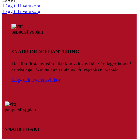
299
kr
Lägg till i varukorg
Lägg till i varukorg
SNABB ORDERHANTERING
De allra flesta av våra titlar kan skickas från vårt lager inom 2
arbetsdagar. Undantagen noteras på respektive boksida.
Köp- och leveransvillkor
SNABB FRAKT