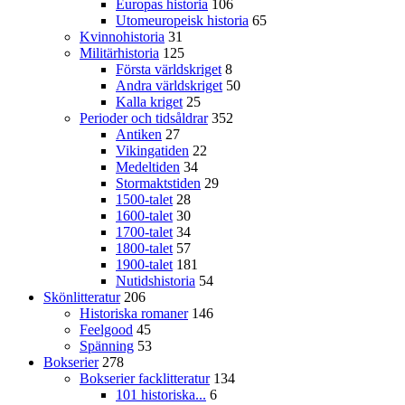
Europas historia
106
Utomeuropeisk historia
65
Kvinnohistoria
31
Militärhistoria
125
Första världskriget
8
Andra världskriget
50
Kalla kriget
25
Perioder och tidsåldrar
352
Antiken
27
Vikingatiden
22
Medeltiden
34
Stormaktstiden
29
1500-talet
28
1600-talet
30
1700-talet
34
1800-talet
57
1900-talet
181
Nutidshistoria
54
Skönlitteratur
206
Historiska romaner
146
Feelgood
45
Spänning
53
Bokserier
278
Bokserier facklitteratur
134
101 historiska...
6