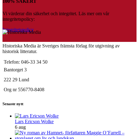
100% SÄKERT
Vi värderar din säkerhet och integritet. Läs mer om vår
integritetspolicy:
Integritetspolicy
Historiska Media är Sveriges främsta förlag för utgivning av
historisk litteratur.
Telefon: 046-33 34 50
Bantorget 3
222 29 Lund
Org nr 556770-8408
Senaste nytt
Lars Ericson Wolke
6 aug