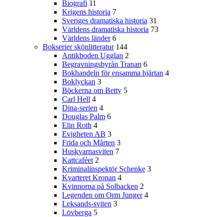
Biografi
11
Krigens historia
7
Sveriges dramatiska historia
31
Världens dramatiska historia
73
Världens länder
6
Bokserier skönlitteratur
144
Antikboden Ugglan
2
Begravningsbyrån Tranan
6
Bokhandeln för ensamma hjärtan
4
Boklyckan
3
Böckerna om Betty
5
Carl Hell
4
Dina-serien
4
Douglas Palm
6
Elin Roth
4
Evigheten AB
3
Frida och Mårten
3
Huskvarnasviten
7
Kattcaféet
2
Kriminalinspektör Schenke
3
Kvarteret Kronan
4
Kvinnorna på Solbacken
2
Legenden om Orm Junger
4
Leksands-sviten
3
Lövberga
5