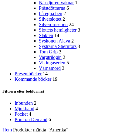
När djuren vaknar
1
Prästdöttrarna
6
På egna ben
2
Silverslottet
2
Silverörnserien
24
Slottets hemligheter
3
Släkten
14
Syskonen Alava
2
Systrarna Stiernfors
3
Tom Grip
3
Vargtrilogin
2
Vikingaserien
5
Värnamord
3
Presentböcker
14
Kommande böcker
19
Filtrera efter bokformat
Inbunden
2
Mjukband
4
Pocket
4
Print on Demand
6
Hem
Produkter märkta ”Amerika”