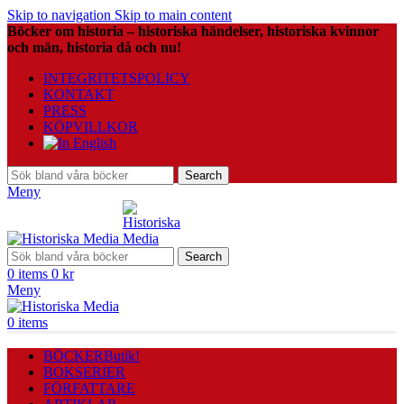
Skip to navigation
Skip to main content
Böcker om historia – historiska händelser, historiska kvinnor
och män, historia då och nu!
INTEGRITETSPOLICY
KONTAKT
PRESS
KÖPVILLKOR
Search
Meny
Search
0
items
0
kr
Meny
0
items
BÖCKER
Butik!
BOKSERIER
FÖRFATTARE