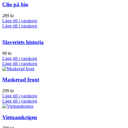
produktsidan
på
flera
har
Clio på bio
produktsidan
varianter.
flera
De
varianter.
289
kr
olika
De
Lägg till i varukorg
alternativen
olika
Lägg till i varukorg
kan
alternativen
väljas
kan
på
väljas
Slaveriets historia
produktsidan
på
produktsidan
99
kr
Lägg till i varukorg
Lägg till i varukorg
Maskerad front
299
kr
Lägg till i varukorg
Lägg till i varukorg
Vietnamkrigen