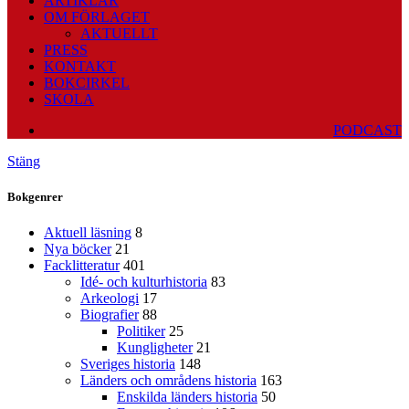
ARTIKLAR
OM FÖRLAGET
AKTUELLT
PRESS
KONTAKT
BOKCIRKEL
SKOLA
PODCAST
Stäng
Bokgenrer
Aktuell läsning
8
Nya böcker
21
Facklitteratur
401
Idé- och kulturhistoria
83
Arkeologi
17
Biografier
88
Politiker
25
Kungligheter
21
Sveriges historia
148
Länders och områdens historia
163
Enskilda länders historia
50