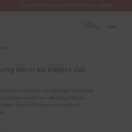
INTEGRITETSPOLICY
KONTAKT
PRESS
KÖPVILLKOR
0
KR
uring möter ett tragiskt slut
mmande, excentriske och pojkaktigt fotogeniske
r och datorpionjär har i våra dagar fått en
ltstatus. Ändock fick hans liv ett mörkt och
ut.