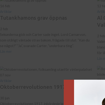
16
feb
12
f
Artiklar
Artik
Tutankhamons grav öppnas
Al 
Va
2 feb
Sekunderna gick och Carter sade inget. Lord Carnarvon,
2 feb
som otåligt väntade strax bakom, frågade till slut: ”Kan du
Vale
se något?” ”Ja”, svarade Carter, ”underbara ting”.
bland
Läs mer
för l
Läs 
07
nov
28
s
Artiklar
Artik
Oktoberrevolutionen 1917
Bok
30 jun
ma
Oktoberrevolutionen 1917, inbördeskriget och