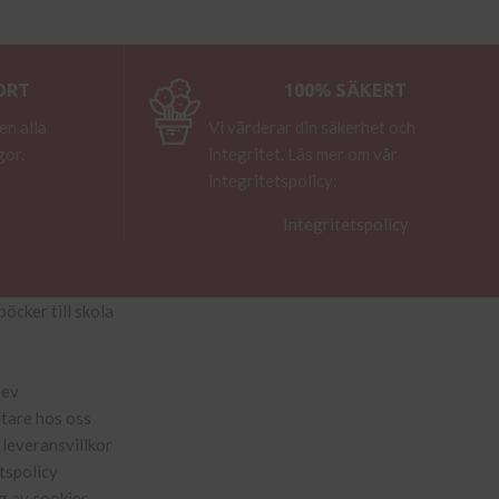
ORT
100% SÄKERT
en alla
Vi värderar din säkerhet och
gor.
integritet. Läs mer om vår
integritetspolicy:
Integritetspolicy
böcker till skola
rev
ttare hos oss
leveransvillkor
tspolicy
g av cookies