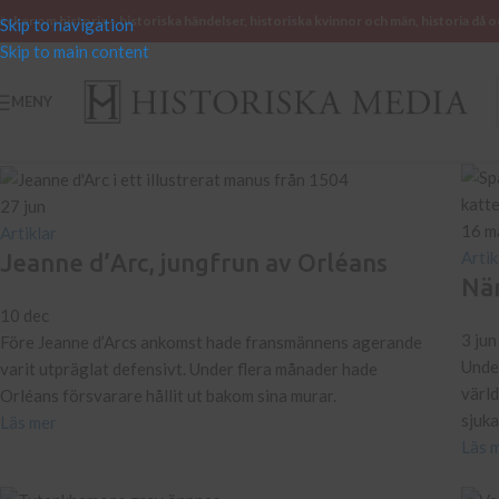
öcker om historia – historiska händelser, historiska kvinnor och män, historia då o
Skip to navigation
Skip to main content
MENY
27
jun
16
m
Artiklar
Artik
Jeanne d’Arc, jungfrun av Orléans
När
10 dec
3 jun
Före Jeanne d’Arcs ankomst hade fransmännens agerande
Under
varit utpräglat defensivt. Under flera månader hade
värl
Orléans försvarare hållit ut bakom sina murar.
sjuka
Läs mer
Läs 