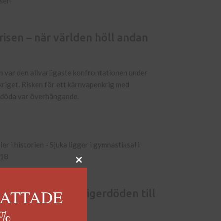
isen – när världen höll andan
 var den allvarligaste konfrontationen under
 kriget. Risken för ett kärnvapenkrig med
s döda var överhängande.
KATTADE
ier i historien: Digerdöden till
a sjukan
0%