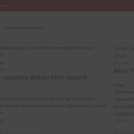
ch nu!
28
apr
aj
Artiklar
lar
Alan T
 spanska sjukan blev spansk
2 maj
Denne sta
 det sista året av första världskriget drabbades
matematike
den av den värsta pandemin sedan digerdöden: spanska
ikonisk ku
n.
tragiskt sl
mer
Läs mer