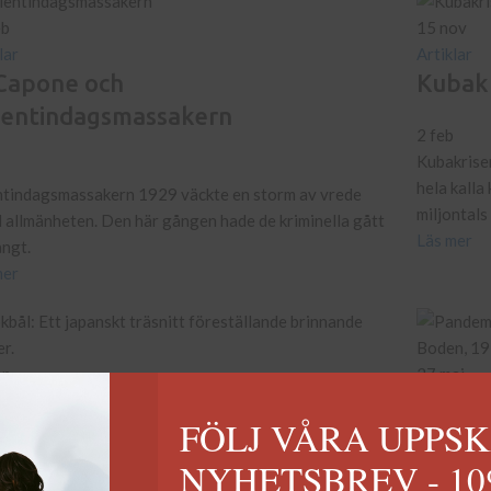
eb
15
nov
lar
Artiklar
Capone och
Kubakr
lentindagsmassakern
2 feb
Kubakrisen
hela kalla
ntindagsmassakern 1929 väckte en storm av vrede
miljontal
 allmänheten. Den här gången hade de kriminella gått
Läs mer
ångt.
mer
ep
27
maj
lar
Artiklar
FÖLJ VÅRA UPPS
bål – censurering och symbolisk
Pandem
kthandling
Spansk
NYHETSBREV - 1