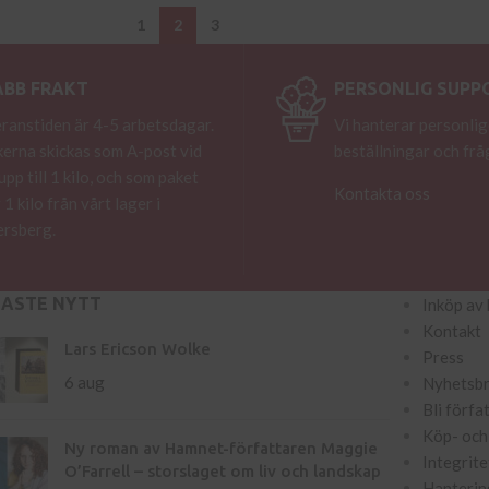
1
2
3
ABB FRAKT
PERSONLIG SUPP
ranstiden är 4-5 arbetsdagar.
Vi hanterar personlig
erna skickas som A-post vid
beställningar och frå
 upp till 1 kilo, och som paket
Kontakta oss
 1 kilo från vårt lager i
rsberg.
NASTE NYTT
Inköp av 
Kontakt
Lars Ericson Wolke
Press
6 aug
Nyhetsb
Bli förfa
Köp- och 
Ny roman av Hamnet-författaren Maggie
Integrite
O’Farrell – storslaget om liv och landskap
Hanterin