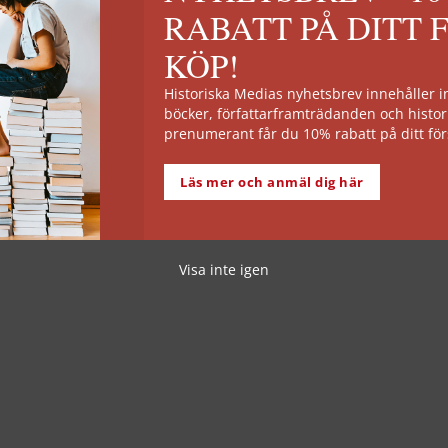
RABATT PÅ DITT 
ec
10 dec
an bränner böcker, kommer man till slut att bränna
Pandemier 
KÖP!
iskor.
tusentals 
Historiska Medias nyhetsbrev innehåller
mer
i historien
böcker, författarframträdanden och histor
Läs mer
prenumerant får du 10% rabatt på ditt för
Läs mer och anmäl dig här
Visa inte igen