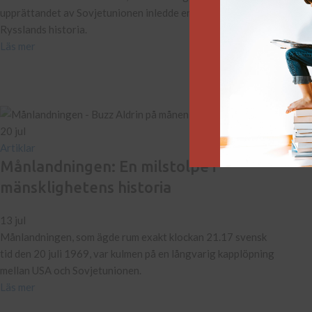
upprättandet av Sovjetunionen inledde en ny epok i
10 d
Rysslands historia.
Där m
Läs mer
männ
Läs 
20
jul
Artiklar
Månlandningen: En milstolpe i
mänsklighetens historia
13 jul
Månlandningen, som ägde rum exakt klockan 21.17 svensk
tid den 20 juli 1969, var kulmen på en långvarig kapplöpning
mellan USA och Sovjetunionen.
Läs mer