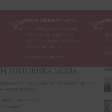
SNABB ORDERHANTERING
SN
De allra flesta av våra titlar kan
Leve
skickas från vårt lager inom 2
Böck
arbetsdagar. Undantagen noteras
vikt
på respektive boksida.
över
Rose
Köp- och leveransvillkor
SE
Historiska Media är Sveriges främsta förlag för utgivning
av historisk litteratur.
Telefon: 046-33 34 50
Bantorget 3