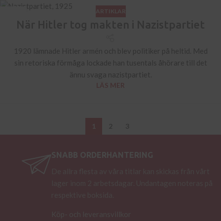
ARTIKLAR
29
När Hitler tog makten i Nazistpartiet
JUN
1920 lämnade Hitler armén och blev politiker på heltid. Med
sin retoriska förmåga lockade han tusentals åhörare till det
ännu svaga nazistpartiet.
LÄS MER
1
2
3
SNABB ORDERHANTERING
De allra flesta av våra titlar kan skickas från vårt
lager inom 2 arbetsdagar. Undantagen noteras på
respektive boksida.
Köp- och leveransvillkor