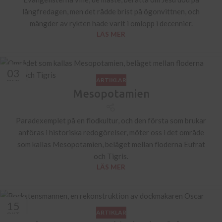
långfredagen, men det rådde brist på ögonvittnen, och
mängder av rykten hade varit i omlopp i decennier.
LÄS MER
03
ARTIKLAR
DEC
Mesopotamien
Paradexemplet på en flodkultur, och den första som brukar
anföras i historiska redogörelser, möter oss i det område
som kallas Mesopotamien, beläget mellan floderna Eufrat
och Tigris.
LÄS MER
15
ARTIKLAR
OKT