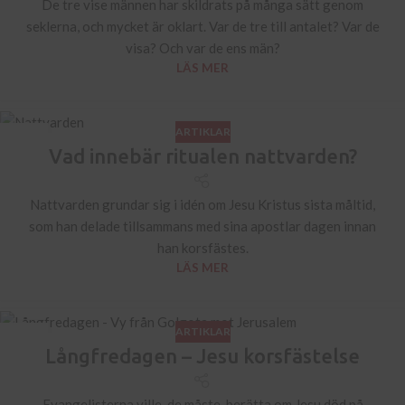
De tre vise männen har skildrats på många sätt genom
seklerna, och mycket är oklart. Var de tre till antalet? Var de
visa? Och var de ens män?
LÄS MER
ARTIKLAR
22
Vad innebär ritualen nattvarden?
JUL
Nattvarden grundar sig i idén om Jesu Kristus sista måltid,
som han delade tillsammans med sina apostlar dagen innan
han korsfästes.
LÄS MER
ARTIKLAR
31
Långfredagen – Jesu korsfästelse
MAR
Evangelisterna ville, de måste, berätta om Jesu död på