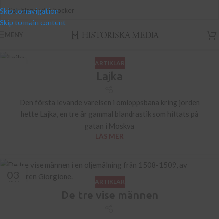
Skip to navigation
Skip to main content
MENY
ARTIKLAR
01
Lajka
SEP
Den första levande varelsen i omloppsbana kring jorden
hette Lajka, en tre år gammal blandrastik som hittats på
gatan i Moskva
LÄS MER
03
ARTIKLAR
JAN
De tre vise männen