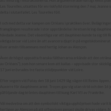
att finna sig i instruktionerna. Hon argumenterade häftigt emot plane
Les Tourelles, utsattes för en riskfylld stormning den 7 maj. Jeanne så
delta i slutanfallet. Les Tourelles föll.
I och med detta var kampen om Orléans i praktiken över. Belägring
framgången resulterade i stor uppståndelse i kretsen kring dauphine
hävdade Jeanne. Det väsentliga var att dauphinen kunde ta sig till Rei
viktiga broar vid Loire än att avancera djupt in på engelskdominerat
över armén tillsammans med hertig Johan av Alençon.
Även de högst uppsatta franska fältherrarna erkände att den oträn
av Orléans”), som hon senare kom att kallas – uppvisade stor skickligh
17 juni erövrades tre fasta stödjepunkter vid Loire.
Efter segern vid Patay den 18 juni 1429 låg vägen till Reims öppen, o
Auxerre för dauphinens armé. Troyes gav sig utan strid och den 16 j
påföljande dag kröntes dauphinen till kung Karl VII av Frankrike.
Väl medvetna om att den symboliskt viktiga upphöjelsen hade varit 
hertigen av Alençon på att offensiven genast skulle drivas vidare, 