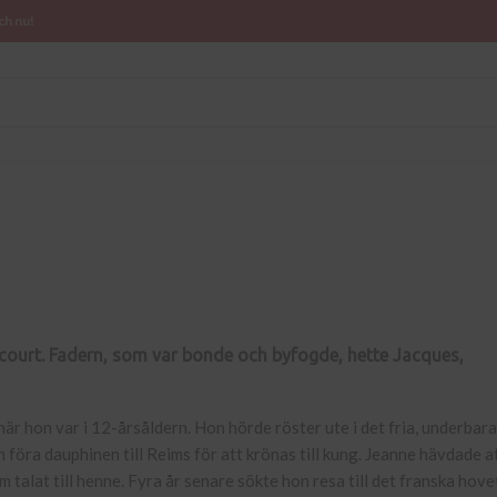
ch nu!
ncourt. Fadern, som var bonde och byfogde, hette Jacques,
r hon var i 12-årsåldern. Hon hörde röster ute i det fria, underbara
föra dauphinen till Reims för att krönas till kung. Jeanne hävdade a
alat till henne. Fyra år senare sökte hon resa till det franska hove