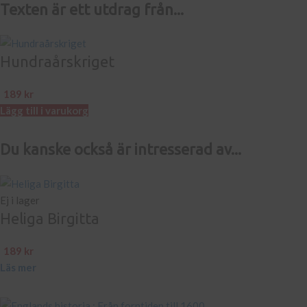
Texten är ett utdrag från...
Hundraårskriget
189
kr
Lägg till i varukorg
Du kanske också är intresserad av...
Ej i lager
Heliga Birgitta
189
kr
Läs mer