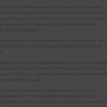
 uteslöts från befälhavarnas krigsråd. Däremot fick hon relevant
storikerna är oeniga om hur mycket ledarskap hon tilläts utöva. Vissa
ing med ett eget standar och höjde de franska soldaternas stridsvilja
år senare, menat att Jeanne var högt uppskattad bland de andra
ig taktiker på slagfältet.
lat defensivt. Under flera månader hade Orléans försvarare hållit 
ts, men förgäves. I och med att undsättningskåren anlände kunde
r.
éans. Under den första dagen utkämpades strider, men när truppern
garna stärkte Jeanne i åsikten att offensiven måste fullföljas även
rna i Orléans var skeptiska till. I trots mot givna order lät hon då
t även det ledde till seger.
v de senaste decenniernas ständiga bakslag i duster mot
 drabbningar. Det franska krigsrådet, som inte ville mista de
n genomförde ytterligare angrepp. Än en gång vägrade Jeanne d’Arc