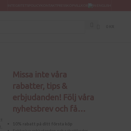
INTEGRITETSPOLICY
KONTAKT
PRESS
KÖPVILLKOR
0
KR
Missa inte våra
rabatter, tips &
erbjudanden! Följ våra
nyhetsbrev och få…
tt
10% rabatt på ditt första köp
t,
Exklusiva erbjudanden och rabattkoder