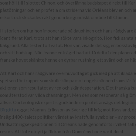
som höll till i slottet Chinon, och överlämna budskapet direkt till Kar
påstötningar och en profetia om striderna vid Orléans blev en och an
eskort och skickades rakt genom burgundiskt område till Chinon.
Historien om hur hon imponerade på dauphinen och hans rådgivare är v
identifierat Karl, trots att han sökte vara inkognito. Hon fick samt
bakgrund. Alla tester föll väl ut. Hon var, visade det sig, en bokstavl
och sitt budskap. När Jeanne enträget bad att få delta i den planer
franska hovet skänkte henne en dyrbar rustning, ett svärd och en häs
Att Karl och hans rådgivare överhuvudtaget gick med på att ikläda e
spetsen för trupper som skulle kämpa mot engelsmännen framstår för
aktionen som resultatet av ren och skär desperation. Det franska kun
som återstod var vilda chansningar. Men den som resonerar så glömm
allvar. Om teologisk expertis godkände en profet ansågs det legitim
Birgitta
eggat Magnus Eriksson av Sverige till krig mot Ryssland, oc
insåg 1400-talets politiker värdet av kraftfulla symboler – av proces
Undsättningsexpeditionen till Orléans hade genomförts i vilket fall
resurs. Att inte utnyttja flickan från Domrémy hade varit dumt.