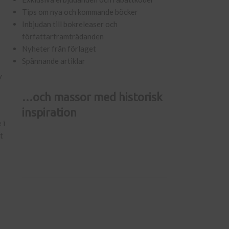
Tips om nya och kommande böcker
Inbjudan till bokreleaser och
författarframträdanden
Nyheter från förlaget
Spännande artiklar
v
…och massor med historisk
inspiration
 i
t