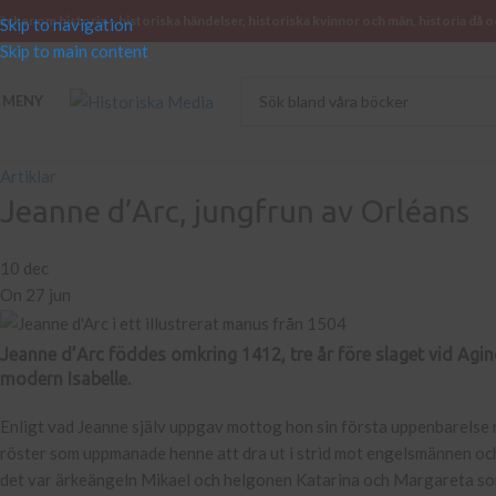
öcker om historia – historiska händelser, historiska kvinnor och män, historia då o
Skip to navigation
Skip to main content
MENY
Artiklar
Jeanne d’Arc, jungfrun av Orléans
10 dec
On 27 jun
Jeanne d’Arc föddes omkring 1412, tre år före slaget vid Agi
modern Isabelle.
Enligt vad Jeanne själv uppgav mottog hon sin första uppenbarelse nä
röster som uppmanade henne att dra ut i strid mot engelsmännen och 
det var ärkeängeln Mikael och helgonen Katarina och Margareta som t