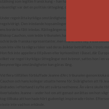
ställning som legitim fransk kung – han hade inte alls fått sin krona av
väsentligt var det en politisk rättegång, och utgången var given på 
Under regelrätta kyrkliga omständigheter skulle Jeanne d’Arc ha haf
regelvidrigt. Den inledande hopsamlingen av bevis – förundersökningen
ens borde ha fått inledas. Rättegången var dessutom finansierad av 
Biskop Cauchon, som ledde tribunalen, hade utsetts av engelsmänne
och krävde franska representanter, men svaret blev nej. Vissa medle
som inte ville ta några risker vad deras åsikter beträffade. I trots 
Hon fick inte appellera till påven eller kyrkomötet i Basel, där Euro
vilket var regel i kyrkliga rättegångar mot kvinnor, sattes hon i en 
besynnerliga omständigheter kan göras lång.
Vid flera tillfällen förbluffade Jeanne d’Arc tribunalen genom kloka o
Cauchon och hans kolleger utsatte henne för. Svårigheten att få Jean
ändrades i efterhand i syfte att svärta ned henne. Än värre skulle f
övertalades Jeanne – under hot om att genast avrättas om hon vägrad
tog tillbaka att hon hade hört gudomligt inspirerade röster. Efters
visste inte vad hon erkände.