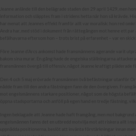
Jeanne anlände till den belägrade staden den 29 april 1429, men hon
information och släpptes fram i stridens hetta när hon så krävde. Hi
har menat att Jeannes effekt framför allt var moralisk: hon red omkr
Andra har, med stöd i dokument från rättegången mot henne ett par 
befälhavarna eftersom hon – trots brist på erfarenhet – var en skickl
Före Jeanne d’Arcs ankomst hade fransmännens agerande varit utpräg
bakom sina murar. En gång hade de engelska ställningarna attackera
fransmännen övergå till offensiv, något Jeanne kraftigt pläderade fö
Den 4 och 5 maj erövrade fransmännen två befästningar utanför Orl
nådde fram till den andra fästningen fann de den övergiven. Framgån
mot engelsmännens starkare positioner, något som de högsta befälhava
öppna stadsportarna och anföll på egen hand en tredje fästning, vilke
Ingen beklagade att Jeanne hade haft framgång, men mot bakgrund a
engelsmännen fanns det en utbredd motvilja mot att riskera allt i nya
uppnådda positionerna, beslöt att invänta förstärkningar innan ma