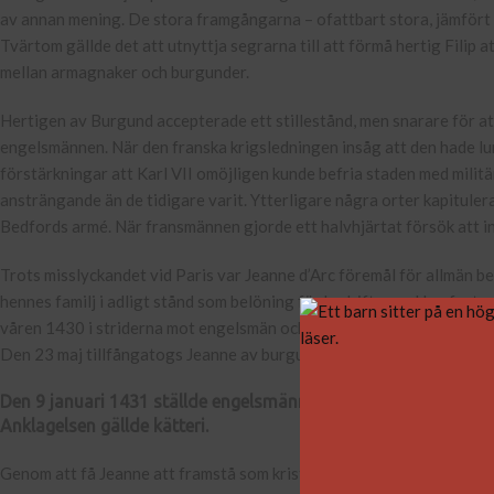
av annan mening. De stora framgångarna – ofattbart stora, jämfört
Tvärtom gällde det att utnyttja segrarna till att förmå hertig Filip att
mellan armagnaker och burgunder.
Hertigen av Burgund accepterade ett stillestånd, men snarare för att
engelsmännen. När den franska krigsledningen insåg att den hade lura
förstärkningar att Karl VII omöjligen kunde befria staden med milit
ansträngande än de tidigare varit. Ytterligare några orter kapitule
Bedfords armé. När fransmännen gjorde ett halvhjärtat försök att int
Trots misslyckandet vid Paris var Jeanne d’Arc föremål för allmän b
hennes familj i adligt stånd som belöning för bedrifterna. Hon forts
våren 1430 i striderna mot engelsmän och burgunder vid Compiègne. Li
Den 23 maj tillfångatogs Jeanne av burgundiska trupper. Hennes mili
Den 9 januari 1431 ställde engelsmännen, under ledning av her
Anklagelsen gällde kätteri.
Genom att få Jeanne att framstå som kristenhetens fiende, en kvinna 