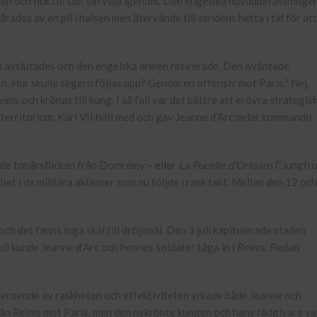
n och fick till slut sin vilja igenom. Den engelska huvudbefästningen
rades av en pil i halsen men återvände till stridens hetta i tid för att
en avslutades och den engelska armén retirerade. Den oväntade
n. Hur skulle segern följas upp? Genom en offensiv mot Paris? Nej,
ms och krönas till kung. I så fall var det bättre att erövra strategis
 territorium. Karl VII höll med och gav Jeanne d’Arc delat kommando
ade tonårsflickan från Domrémy – eller
La Pucelle d’Orléans
(”Jungfr
et i de militära aktioner som nu följde i rask takt. Mellan den 12 och
ch det fanns inga skäl till dröjsmål. Den 3 juli kapitulerade staden
uli kunde Jeanne d’Arc och hennes soldater tåga in i Reims. Redan
beroende av raskheten och effektiviteten yrkade både Jeanne och
från Reims mot Paris, men den nykrönte kungen och hans rådgivare va