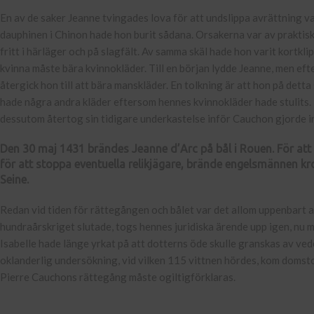
En av de saker Jeanne tvingades lova för att undslippa avrättning v
dauphinen i Chinon hade hon burit sådana. Orsakerna var av praktisk
fritt i härläger och på slagfält. Av samma skäl hade hon varit kort
kvinna måste bära kvinnokläder. Till en början lydde Jeanne, men eft
återgick hon till att bära manskläder. En tolkning är att hon på detta 
hade några andra kläder eftersom hennes kvinnokläder hade stulits. I 
dessutom återtog sin tidigare underkastelse inför Cauchon gjorde inte
Den 30 maj 1431 brändes Jeanne d’Arc på bål i Rouen. För att 
för att stoppa eventuella relikjägare, brände engelsmännen k
Seine.
Redan vid tiden för rättegången och bålet var det allom uppenbart att 
hundraårskriget slutade, togs hennes juridiska ärende upp igen, nu 
Isabelle hade länge yrkat på att dotterns öde skulle granskas av ved
oklanderlig undersökning, vid vilken 115 vittnen hördes, kom domstol
Pierre Cauchons rättegång måste ogiltigförklaras.