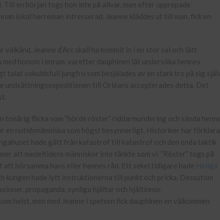
l. Till en början togs hon inte på allvar, men efter upprepade
nan lokal herreman intresserad. Jeanne kläddes ut till man, fick en
älkänd. Jeanne d’Arc skall ha kommit in i en stor sal och lätt
ala med honom i enrum, varefter dauphinen lät undersöka hennes
igt talat oskuldsfull jungfru som besjälades av en stark tro på sig själ
ade undsättningsexpeditionen till Orléans accepterades detta. Det
t.
n tonårig flicka som ”hörde röster” riddarmundering och sända henne
 en nutidsmänniska som högst besynnerligt. Historiker har förklara
gahuset hade gått från katastrof till katastrof och den enda taktik
er att medeltidens människor inte tänkte som vi. ”Röster” togs på
t att hörsamma hans eller hennes råd. Ett sekel tidigare hade
Heliga
h kungen hade lytt instruktionerna till punkt och pricka. Dessutom
sioner, propaganda, synliga hjältar och hjältinnor.
 som helst, men med Jeanne i spetsen fick dauphinen en välkommen