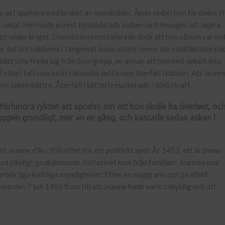
ar att upphöra med bruket av manskläder. Ända sedan hon färdades til
 natur. Hon hade ju rest förklädd och sedan varit tvungen att agera
klippt under kriget. Domstolen konstaterade dock att hon såsom varan
er det att vakterna i fängelset hade utsatt henne för våldtäktsförsök
sätt ville freda sig från övergrepp, en annan att hon helt enkelt inte
vilket fall som helst räknades detta som återfall i kätteri. Att Jeann
 saken bättre. Återfall i kätteri resulterade i dödsstraff.
förhindra rykten att spridas om att hon skulle ha överlevt, oc
roppen grundligt, mer än en gång, och kastade sedan askan i
Jeanne d’Arc föll offer för ett politiskt spel. År 1452, ett år innan
med påvligt godkännande. Initiativet kom från familjen: Jeannes mor
erbörliga kyrkliga myndigheter. Efter en noggrann och juridiskt
en den 7 juli 1456 fram till att Jeanne hade varit oskyldig och att