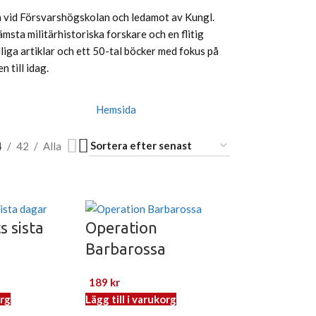
ia vid Försvarshögskolan och ledamot av Kungl.
sta militärhistoriska forskare och en flitig
liga artiklar och ett 50-tal böcker med fokus på
 till idag.
Hemsida
4
42
Alla
s sista
Operation
Barbarossa
189
kr
org
Lägg till i varukorg