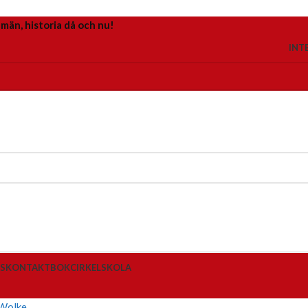
 män, historia då och nu!
INT
S
KONTAKT
BOKCIRKEL
SKOLA