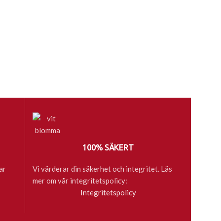
100% SÄKERT
ar
Vi värderar din säkerhet och integritet. Läs
mer om vår integritetspolicy:
Integritetspolicy
böcker till skola