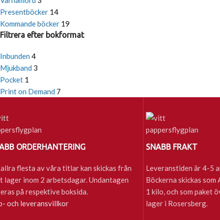
Värnamord
3
Presentböcker
14
Kommande böcker
19
Filtrera efter bokformat
Inbunden
4
Mjukband
3
Pocket
1
Print on Demand
7
ABB ORDERHANTERING
SNABB FRAKT
allra flesta av våra titlar kan skickas från
Leveranstiden är 4-5 a
t lager inom 2 arbetsdagar. Undantagen
Böckerna skickas som A-
eras på respektive boksida.
1 kilo, och som paket ö
- och leveransvillkor
lager i Rosersberg.
Sena