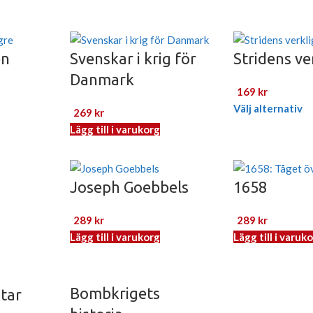
en
Svenskar i krig för
Stridens ve
Danmark
169
kr
Välj alternativ
269
kr
Lägg till i varukorg
Joseph Goebbels
1658
289
kr
289
kr
Lägg till i varukorg
Lägg till i varuk
Bombkrigets
tar