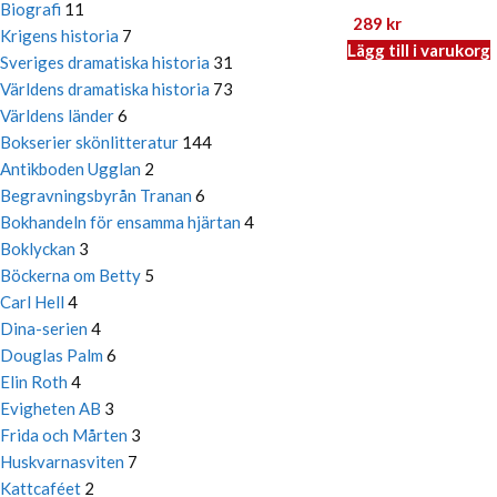
Biografi
11
289
kr
Krigens historia
7
Lägg till i varukorg
Sveriges dramatiska historia
31
Världens dramatiska historia
73
Världens länder
6
Bokserier skönlitteratur
144
Antikboden Ugglan
2
Begravningsbyrån Tranan
6
Bokhandeln för ensamma hjärtan
4
Boklyckan
3
Böckerna om Betty
5
Carl Hell
4
Dina-serien
4
Douglas Palm
6
Elin Roth
4
Evigheten AB
3
Frida och Mårten
3
Huskvarnasviten
7
Kattcaféet
2