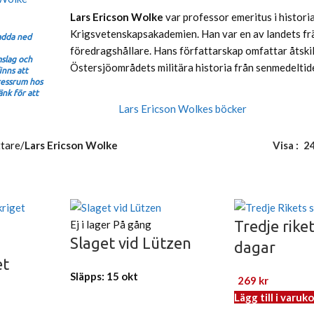
Lars Ericson Wolke
var professor emeritus i histor
Krigsvetenskapsakademien. Han var en av landets främ
ladda ned
föredragshållare. Hans författarskap omfattar åtskil
mslag och
Östersjöområdets militära historia från senmedeltiden
inns att
ressrum hos
nk för att
Lars Ericson Wolkes böcker
ttare
/
Lars Ericson Wolke
Visa
2
Tredje riket
Ej i lager
På gång
Slaget vid Lützen
dagar
et
Släpps: 15 okt
269
kr
Lägg till i varuk