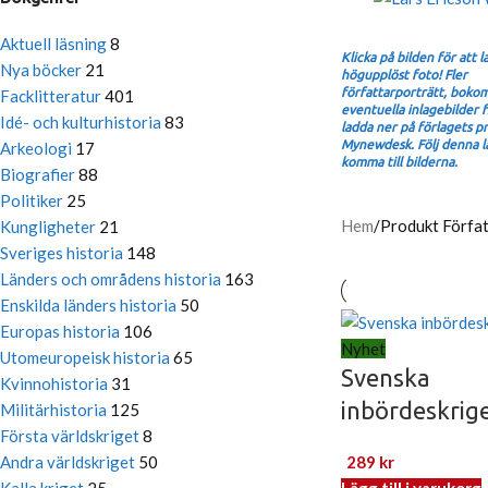
Aktuell läsning
8
Klicka på bilden för att 
Nya böcker
21
högupplöst foto! Fler
författarporträtt, boko
Facklitteratur
401
eventuella inlagebilder f
Idé- och kulturhistoria
83
ladda ner på förlagets p
Mynewdesk. Följ denna lä
Arkeologi
17
komma till bilderna.
Biografier
88
Politiker
25
Hem
/
Produkt Förfa
Kungligheter
21
Sveriges historia
148
Länders och områdens historia
163
Enskilda länders historia
50
Europas historia
106
Nyhet
Utomeuropeisk historia
65
Svenska
Kvinnohistoria
31
inbördeskrig
Militärhistoria
125
Första världskriget
8
Andra världskriget
50
289
kr