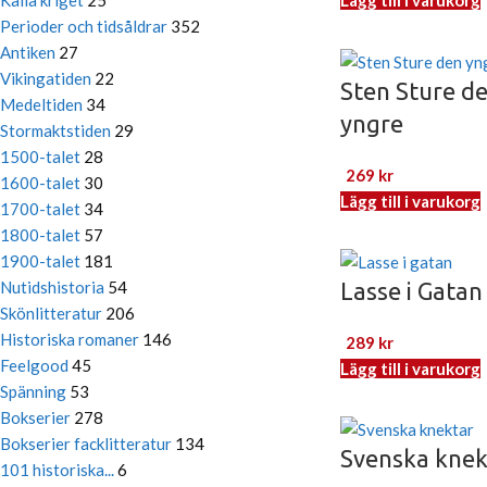
Kalla kriget
25
Lägg till i varukorg
Perioder och tidsåldrar
352
Antiken
27
Vikingatiden
22
Sten Sture d
Medeltiden
34
yngre
Stormaktstiden
29
1500-talet
28
269
kr
1600-talet
30
Lägg till i varukorg
1700-talet
34
1800-talet
57
1900-talet
181
Lasse i Gatan
Nutidshistoria
54
Skönlitteratur
206
Historiska romaner
146
289
kr
Feelgood
45
Lägg till i varukorg
Spänning
53
Bokserier
278
Bokserier facklitteratur
134
Svenska knek
101 historiska...
6