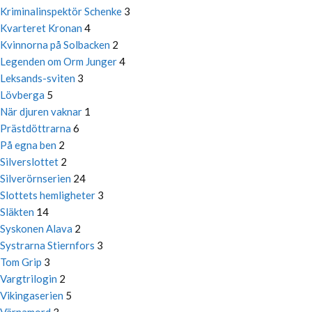
Kriminalinspektör Schenke
3
Kvarteret Kronan
4
Kvinnorna på Solbacken
2
Legenden om Orm Junger
4
Leksands-sviten
3
Lövberga
5
När djuren vaknar
1
Prästdöttrarna
6
På egna ben
2
Silverslottet
2
Silverörnserien
24
Slottets hemligheter
3
Släkten
14
Syskonen Alava
2
Systrarna Stiernfors
3
Tom Grip
3
Vargtrilogin
2
Vikingaserien
5