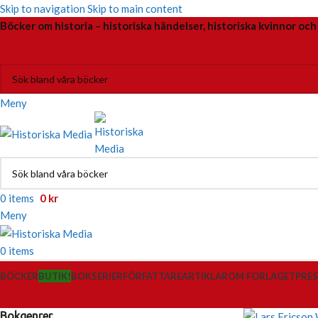
Skip to navigation
Skip to main content
Böcker om historia – historiska händelser, historiska kvinnor och
Meny
0
items
0
kr
Meny
0
items
BÖCKER
BUTIK!
BOKSERIER
FÖRFATTARE
ARTIKLAR
OM FÖRLAGET
PRES
Bokgenrer