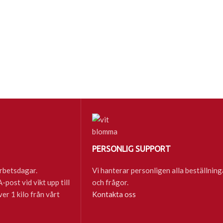
PERSONLIG SUPPORT
rbetsdagar.
Vi hanterar personligen alla beställning
post vid vikt upp till
och frågor.
ver 1 kilo från vårt
Kontakta oss
ste nytt
Inköp av 