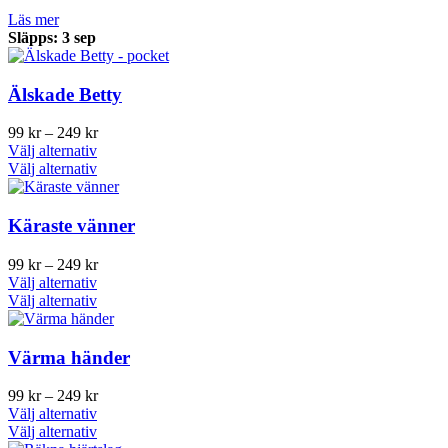
Läs mer
Släpps: 3 sep
Älskade Betty
Prisintervall:
99
kr
–
249
kr
Den
99 kr
Välj alternativ
här
Den
till
Välj alternativ
produkten
här
249 kr
har
produkten
flera
har
Käraste vänner
varianter.
flera
De
varianter.
Prisintervall:
99
kr
–
249
kr
olika
De
Den
99 kr
Välj alternativ
alternativen
olika
här
Den
till
Välj alternativ
kan
alternativen
produkten
här
249 kr
väljas
kan
har
produkten
på
väljas
flera
har
Värma händer
produktsidan
på
varianter.
flera
produktsidan
De
varianter.
Prisintervall:
99
kr
–
249
kr
olika
De
Den
99 kr
Välj alternativ
alternativen
olika
här
Den
till
Välj alternativ
kan
alternativen