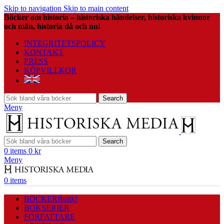
Skip to navigation
Skip to main content
Böcker om historia – historiska händelser, historiska kvinnor
och män, historia då och nu!
INTEGRITETSPOLICY
KONTAKT
PRESS
KÖPVILLKOR
Search
Meny
Search
0
items
0
kr
Meny
0
items
BÖCKER
Butik!
BOKSERIER
FÖRFATTARE