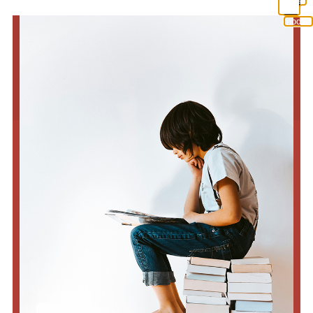
Close
this
module
FÖLJ VÅRA
UPPSKATTADE
NYHETSBREV - 10%
RABATT PÅ DITT
FÖRSTA KÖP!
Historiska Medias nyhetsbrev innehåller info om
kommande böcker, författarframträdanden och