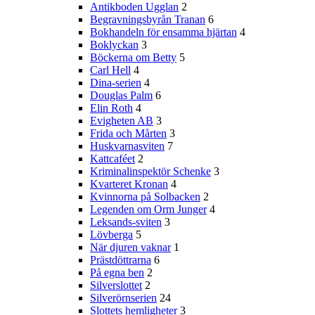
Antikboden Ugglan
2
Begravningsbyrån Tranan
6
Bokhandeln för ensamma hjärtan
4
Boklyckan
3
Böckerna om Betty
5
Carl Hell
4
Dina-serien
4
Douglas Palm
6
Elin Roth
4
Evigheten AB
3
Frida och Mårten
3
Huskvarnasviten
7
Kattcaféet
2
Kriminalinspektör Schenke
3
Kvarteret Kronan
4
Kvinnorna på Solbacken
2
Legenden om Orm Junger
4
Leksands-sviten
3
Lövberga
5
När djuren vaknar
1
Prästdöttrarna
6
På egna ben
2
Silverslottet
2
Silverörnserien
24
Slottets hemligheter
3