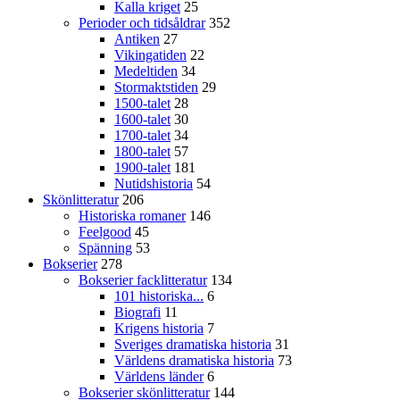
Kalla kriget
25
Perioder och tidsåldrar
352
Antiken
27
Vikingatiden
22
Medeltiden
34
Stormaktstiden
29
1500-talet
28
1600-talet
30
1700-talet
34
1800-talet
57
1900-talet
181
Nutidshistoria
54
Skönlitteratur
206
Historiska romaner
146
Feelgood
45
Spänning
53
Bokserier
278
Bokserier facklitteratur
134
101 historiska...
6
Biografi
11
Krigens historia
7
Sveriges dramatiska historia
31
Världens dramatiska historia
73
Världens länder
6
Bokserier skönlitteratur
144