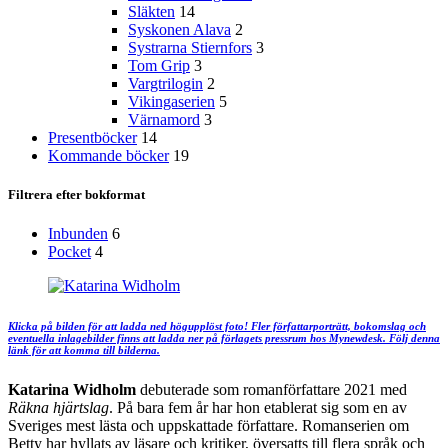
Släkten
14
Syskonen Alava
2
Systrarna Stiernfors
3
Tom Grip
3
Vargtrilogin
2
Vikingaserien
5
Värnamord
3
Presentböcker
14
Kommande böcker
19
Filtrera efter bokformat
Inbunden
6
Pocket
4
Klicka på bilden för att ladda ned högupplöst foto! Fler författarporträtt, bokomslag och
eventuella inlagebilder finns att ladda ner på förlagets pressrum hos Mynewdesk. Följ denna
länk för att komma till bilderna.
Katarina Widholm
debuterade som romanförfattare 2021 med
Räkna hjärtslag
. På bara fem år har hon etablerat sig som en av
Sveriges mest lästa och uppskattade författare. Romanserien om
Betty har hyllats av läsare och kritiker, översatts till flera språk och