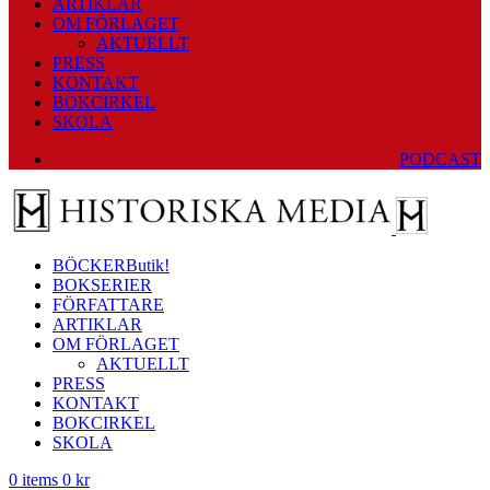
ARTIKLAR
OM FÖRLAGET
AKTUELLT
PRESS
KONTAKT
BOKCIRKEL
SKOLA
PODCAST
BÖCKER
Butik!
BOKSERIER
FÖRFATTARE
ARTIKLAR
OM FÖRLAGET
AKTUELLT
PRESS
KONTAKT
BOKCIRKEL
SKOLA
0
items
0
kr