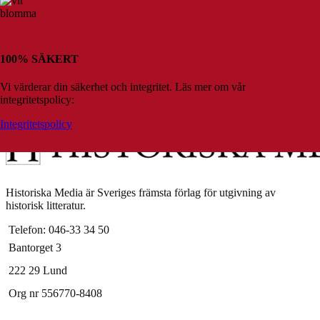
100% SÄKERT
Vi värderar din säkerhet och integritet. Läs mer om vår
integritetspolicy:
Integritetspolicy
Historiska Media är Sveriges främsta förlag för utgivning av
historisk litteratur.
Telefon: 046-33 34 50
Bantorget 3
222 29 Lund
Org nr 556770-8408