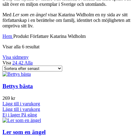
sålt över en miljon exemplar i Sverige och utomlands.
Med
Ler som en ängel
visar Katarina Widholm en ny sida av sitt
författarskap i en berättelse om familj, identitet och möjligheten att
ompröva sitt liv.
Hem
Produkt Författare
Katarina Widholm
Sortera
Visar alla 6 resultat
efter
Visa sidmeny
senaste
Visa
24
42
Alla
Bettys bästa
269
kr
Lägg till i varukorg
Lägg till i varukorg
Ej i lager
På gång
Ler som en ängel