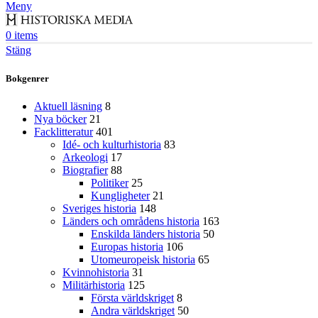
Meny
0
items
Stäng
Bokgenrer
Aktuell läsning
8
Nya böcker
21
Facklitteratur
401
Idé- och kulturhistoria
83
Arkeologi
17
Biografier
88
Politiker
25
Kungligheter
21
Sveriges historia
148
Länders och områdens historia
163
Enskilda länders historia
50
Europas historia
106
Utomeuropeisk historia
65
Kvinnohistoria
31
Militärhistoria
125
Första världskriget
8
Andra världskriget
50