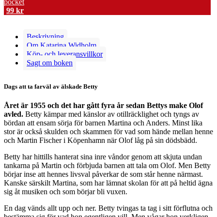
pocket
99
kr
Beskrivning
Om Katarina Widholm
Köp- och leveransvillkor
Sagt om boken
Dags att ta farväl av älskade Betty
Året är 1955 och det har gått fyra år sedan Bettys make Olof
avled.
Betty kämpar med känslor av otillräcklighet och tyngs av
bördan att ensam sörja för barnen Martina och Anders. Minst lika
stor är också skulden och skammen för vad som hände mellan henne
och Martin Fischer i Köpenhamn när Olof låg på sin dödsbädd.
Betty har hittills hanterat sina inre våndor genom att skjuta undan
tankarna på Martin och förbjuda barnen att tala om Olof. Men Betty
börjar inse att hennes livsval påverkar de som står henne närmast.
Kanske särskilt Martina, som har lämnat skolan för att på heltid ägna
sig åt musiken och som börjar bli vuxen.
En dag vänds allt upp och ner. Betty tvingas ta tag i sitt förflutna och
bestämma sig för vad hon egentligen vill. Men vågar hon verkligen