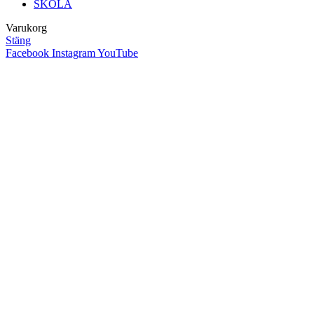
SKOLA
Varukorg
Stäng
Facebook
Instagram
YouTube
Close
this
module
FÖLJ VÅRA
UPPSKATTADE
NYHETSBREV - 10%