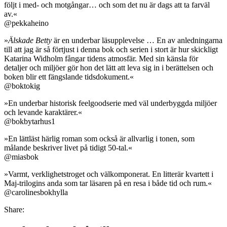
följt i med- och motgångar… och som det nu är dags att ta farväl
av.«
@pekkaheino
»
Älskade Betty
är en underbar läsupplevelse … En av anledningarna
till att jag är så förtjust i denna bok och serien i stort är hur skickligt
Katarina Widholm fångar tidens atmosfär. Med sin känsla för
detaljer och miljöer gör hon det lätt att leva sig in i berättelsen och
boken blir ett fängslande tidsdokument.«
@boktokig
»En underbar historisk feelgoodserie med väl underbyggda miljöer
och levande karaktärer.«
@bokbytarhus1
»En lättläst härlig roman som också är allvarlig i tonen, som
målande beskriver livet på tidigt 50-tal.«
@miasbok
»Varmt, verklighetstroget och välkomponerat. En litterär kvartett i
Maj-trilogins anda som tar läsaren på en resa i både tid och rum.«
@carolinesbokhylla
Share: