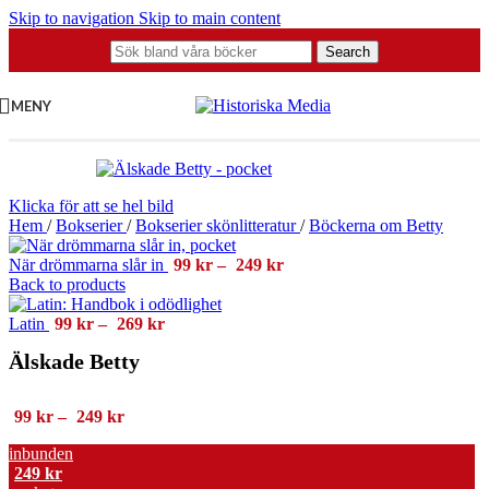
Skip to navigation
Skip to main content
Search
MENY
Klicka för att se hel bild
Hem
/
Bokserier
/
Bokserier skönlitteratur
/
Böckerna om Betty
Prisintervall:
När drömmarna slår in
99
kr
–
249
kr
99 kr
Back to products
till
Prisintervall:
249 kr
Latin
99
kr
–
269
kr
99 kr
Älskade Betty
till
269 kr
Prisintervall:
99
kr
–
249
kr
99 kr
inbunden
till
249
kr
249 kr