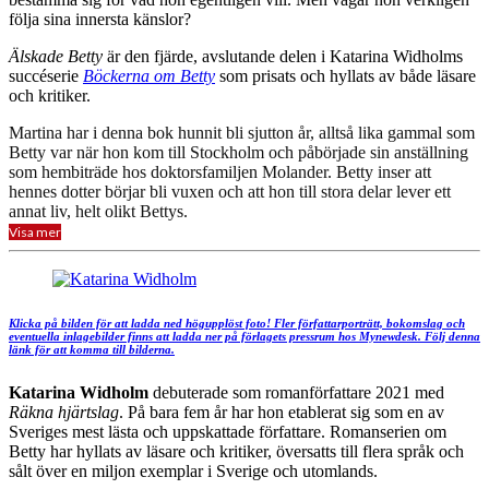
följa sina innersta känslor?
Älskade Betty
är den fjärde, avslutande delen i Katarina Widholms
succéserie
Böckerna om Betty
som prisats och hyllats av både läsare
och kritiker.
Martina har i denna bok hunnit bli sjutton år, alltså lika gammal som
Betty var när hon kom till Stockholm och påbörjade sin anställning
som hembiträde hos doktorsfamiljen Molander. Betty inser att
hennes dotter börjar bli vuxen och att hon till stora delar lever ett
annat liv, helt olikt Bettys.
Visa mer
Klicka på bilden för att ladda ned högupplöst foto! Fler författarporträtt, bokomslag och
eventuella inlagebilder finns att ladda ner på förlagets pressrum hos Mynewdesk. Följ denna
länk för att komma till bilderna.
Katarina Widholm
debuterade som romanförfattare 2021 med
Räkna hjärtslag
. På bara fem år har hon etablerat sig som en av
Sveriges mest lästa och uppskattade författare. Romanserien om
Betty har hyllats av läsare och kritiker, översatts till flera språk och
sålt över en miljon exemplar i Sverige och utomlands.