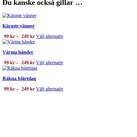
Du kanske också gillar …
Käraste vänner
Prisintervall:
Den
99
kr
–
249
kr
Välj alternativ
99 kr
här
till
produkten
Värma händer
249 kr
har
flera
Prisintervall:
Den
99
kr
–
249
kr
Välj alternativ
varianter.
99 kr
här
De
till
produkten
olika
Räkna hjärtslag
249 kr
har
alternativen
flera
kan
Prisintervall:
Den
99
kr
–
249
kr
Välj alternativ
varianter.
väljas
99 kr
här
De
på
till
produkten
olika
produktsidan
249 kr
har
alternativen
flera
kan
varianter.
väljas
De
på
olika
Någonstans brister himlen
produktsidan
alternativen