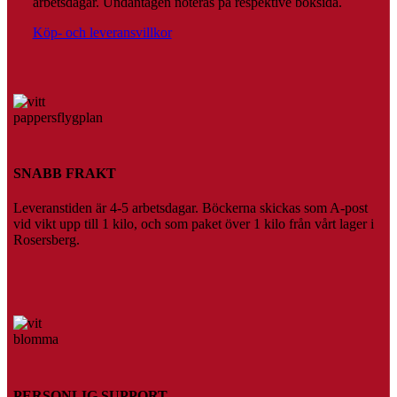
arbetsdagar. Undantagen noteras på respektive boksida.
på
produktsidan
Köp- och leveransvillkor
SNABB FRAKT
Leveranstiden är 4-5 arbetsdagar. Böckerna skickas som A-post
vid vikt upp till 1 kilo, och som paket över 1 kilo från vårt lager i
Rosersberg.
PERSONLIG SUPPORT