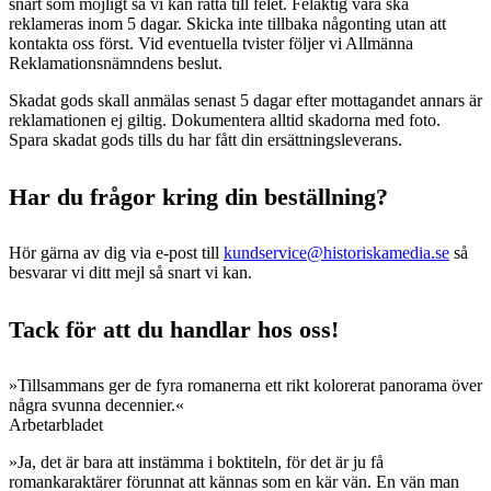
snart som möjligt så vi kan rätta till felet. Felaktig vara ska
reklameras inom 5 dagar. Skicka inte tillbaka någonting utan att
kontakta oss först. Vid eventuella tvister följer vi Allmänna
Reklamationsnämndens beslut.
Skadat gods skall anmälas senast 5 dagar efter mottagandet annars är
reklamationen ej giltig. Dokumentera alltid skadorna med foto.
Spara skadat gods tills du har fått din ersättningsleverans.
Har du frågor kring din beställning?
Hör gärna av dig via e-post till
kundservice@historiskamedia.se
så
besvarar vi ditt mejl så snart vi kan.
Tack för att du handlar hos oss!
»Tillsammans ger de fyra romanerna ett rikt kolorerat panorama över
några svunna decennier.«
Arbetarbladet
»Ja, det är bara att instämma i boktiteln, för det är ju få
romankaraktärer förunnat att kännas som en kär vän. En vän man