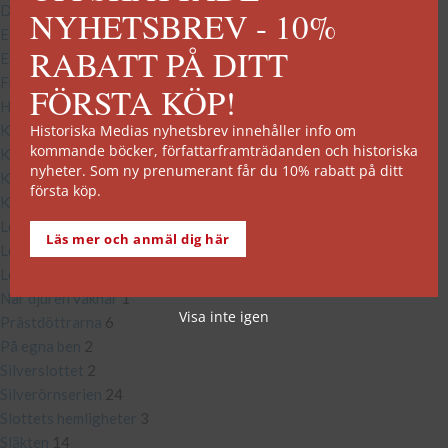
Douglas Palm
6
NYHETSBREV - 10%
Elin Roth
4
RABATT PÅ DITT
Evigheten AB
3
Frida och Mårten
3
FÖRSTA KÖP!
Huskvarnasviten
7
Historiska Medias nyhetsbrev innehåller info om
Kattcaféet
2
kommande böcker, författarframträdanden och historiska
Kriminalinspektör Schenke
3
nyheter. Som ny prenumerant får du 10% rabatt på ditt
Kvarteret Kronan
4
första köp.
Kvinnorna på Solbacken
2
Legenden om Orm Junger
4
Läs mer och anmäl dig här
Leksands-sviten
3
Lövberga
5
När djuren vaknar
1
Visa inte igen
Prästdöttrarna
6
På egna ben
2
Silverslottet
2
Silverörnserien
24
Slottets hemligheter
3
Släkten
14