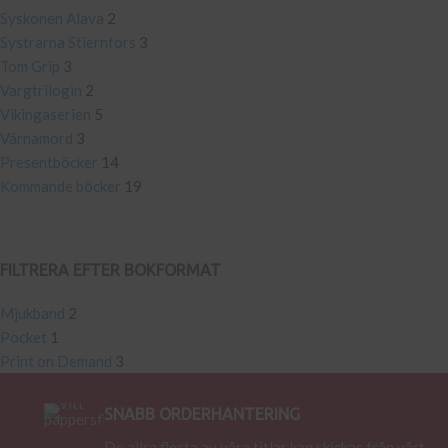
Syskonen Alava
2
Systrarna Stiernfors
3
Tom Grip
3
Vargtrilogin
2
Vikingaserien
5
Värnamord
3
Presentböcker
14
Kommande böcker
19
FILTRERA EFTER BOKFORMAT
Mjukband
2
Pocket
1
Print on Demand
3
SNABB ORDERHANTERING
De allra flesta av våra titlar kan skickas från vårt