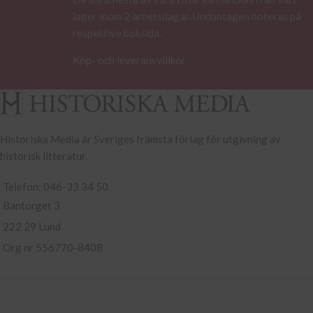
lager inom 2 arbetsdagar. Undantagen noteras på
respektive boksida.
Köp- och leveransvillkor
Historiska Media är Sveriges främsta förlag för utgivning av
historisk litteratur.
Telefon: 046-33 34 50
Bantorget 3
222 29 Lund
Org nr 556770-8408