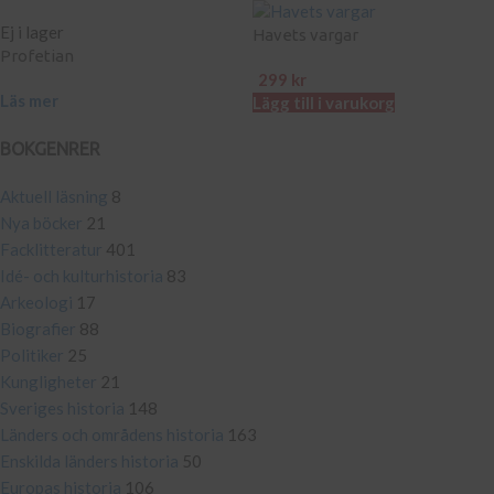
Ej i lager
Havets vargar
Profetian
299
kr
Läs mer
Lägg till i varukorg
BOKGENRER
Aktuell läsning
8
Nya böcker
21
Facklitteratur
401
Idé- och kulturhistoria
83
Arkeologi
17
Biografier
88
Politiker
25
Kungligheter
21
Sveriges historia
148
Länders och områdens historia
163
Enskilda länders historia
50
Europas historia
106