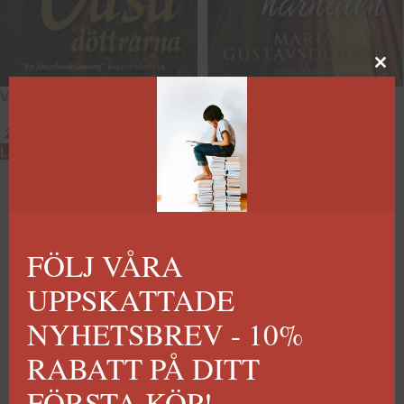
Vasadöttrarna
Den gyllene hårnålen
289
kr
99
kr
–
289
kr
Lägg till i varukorg
Välj alternativ
FÖLJ VÅRA
UPPSKATTADE
NYHETSBREV - 10%
RABATT PÅ DITT
FÖRSTA KÖP!