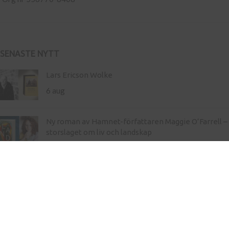
SENASTE NYTT
Lars Ericson Wolke
6 aug
Ny roman av Hamnet-författaren Maggie O’Farrell –
storslaget om liv och landskap
21 maj
Inköp av böcker till skola
Kontakt
Press
Nyhetsbrev
Bli författare hos oss