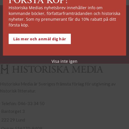
Historiska Medias nyhetsbrev innehåller info om
kommande böcker, författarframträdanden och historiska
SNABB ORDERHANTERING
nyheter. Som ny prenumerant får du 10% rabatt på ditt
första köp.
De allra flesta av våra titlar kan skickas från vårt
lager inom 2 arbetsdagar. Undantagen noteras på
Läs mer och anmäl dig här
respektive boksida.
Köp- och leveransvillkor
Visa inte igen
Historiska Media är Sveriges främsta förlag för utgivning av
historisk litteratur.
Telefon: 046-33 34 50
Bantorget 3
222 29 Lund
Org nr 556770-8408