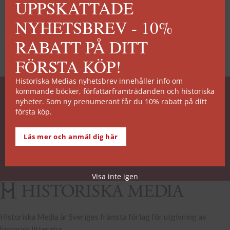
UPPSKATTADE
NYHETSBREV - 10%
RABATT PÅ DITT
FÖRSTA KÖP!
Historiska Medias nyhetsbrev innehåller info om
kommande böcker, författarframträdanden och historiska
SNABB ORDERHANTERING
nyheter. Som ny prenumerant får du 10% rabatt på ditt
första köp.
De allra flesta av våra titlar kan skickas från vårt
lager inom 2 arbetsdagar. Undantagen noteras på
Läs mer och anmäl dig här
respektive boksida.
Köp- och leveransvillkor
Visa inte igen
Historiska Media är Sveriges främsta förlag för utgivning av
historisk litteratur.