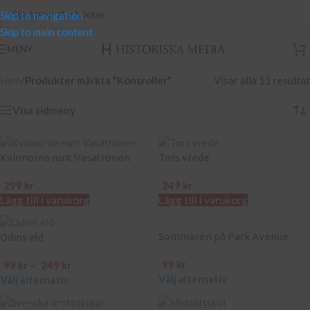
Skip to navigation
Skip to main content
MENY
Hem
/
Produkter märkta ”Könsroller”
Visar alla 11 resultat
Visa sidmeny
Kvinnorna runt Vasatronen
Tors vrede
299
kr
249
kr
Lägg till i varukorg
Lägg till i varukorg
Sommaren på Park Avenue
Odins eld
99
kr
99
kr
–
249
kr
Välj alternativ
Välj alternativ