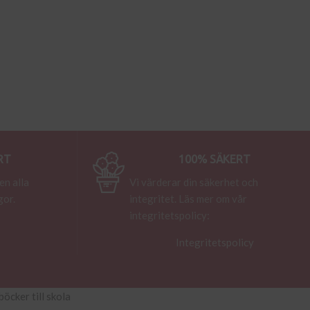
RT
100% SÄKERT
en alla
Vi värderar din säkerhet och
gor.
integritet. Läs mer om vår
integritetspolicy:
Integritetspolicy
böcker till skola