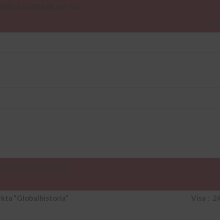
 män, historia då och nu!
INT
AKT
BOKCIRKEL
SKOLA
kta ”Globalhistoria”
Visa
2