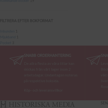
Kommande böcker
19
FILTRERA EFTER BOKFORMAT
Inbunden
1
Mjukband
1
Pocket
3
SNABB ORDERHANTERING
SNA
De allra flesta av våra titlar kan
Leve
skickas från vårt lager inom 2
Böck
arbetsdagar. Undantagen noteras
vikt
på respektive boksida.
över
Rose
Köp- och leveransvillkor
SEN