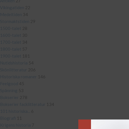
Antiken
27
Vikingatiden
22
Medeltiden
34
Stormaktstiden
29
1500-talet
28
1600-talet
30
1700-talet
34
1800-talet
57
1900-talet
181
Nutidshistoria
54
Skönlitteratur
206
Historiska romaner
146
Feelgood
45
Spänning
53
Bokserier
278
Bokserier facklitteratur
134
101 historiska...
6
Biografi
11
Krigens historia
7