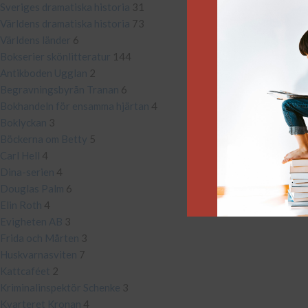
Sveriges dramatiska historia
31
Världens dramatiska historia
73
Världens länder
6
Bokserier skönlitteratur
144
Antikboden Ugglan
2
Begravningsbyrån Tranan
6
Bokhandeln för ensamma hjärtan
4
Boklyckan
3
Böckerna om Betty
5
Carl Hell
4
Dina-serien
4
Douglas Palm
6
Elin Roth
4
Evigheten AB
3
Frida och Mårten
3
Huskvarnasviten
7
Kattcaféet
2
Kriminalinspektör Schenke
3
Kvarteret Kronan
4