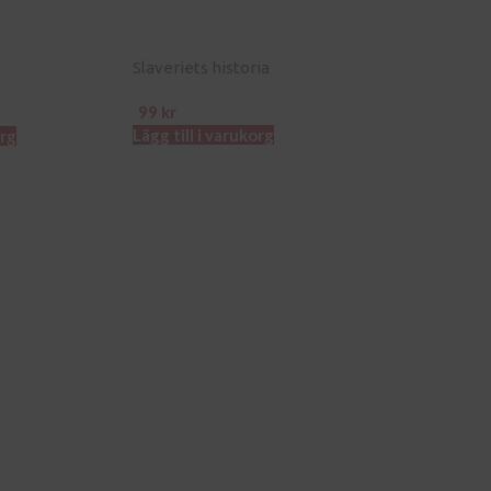
Slaveriets historia
99
kr
Lägg till i varukorg
org