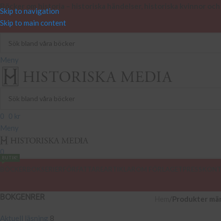
Böcker om historia – historiska händelser, historiska kvinnor och
Skip to navigation
Skip to main content
Meny
0
0
kr
Meny
0
BUTIK!
BÖCKER
BOKSERIER
FÖRFATTARE
ARTIKLAR
OM FÖRLAGET
PRESS
KONT
BOKGENRER
Hem
/
Produkter mär
Aktuell läsning
8