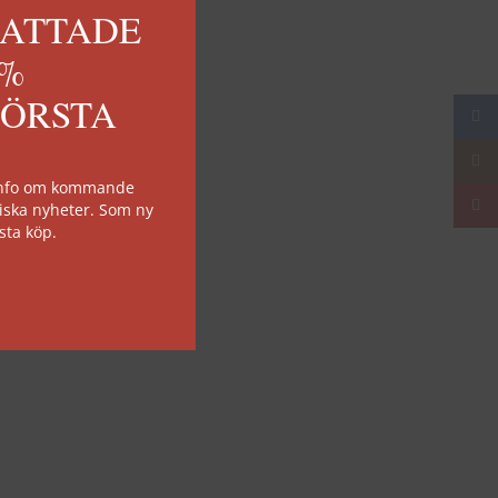
KATTADE
0%
FÖRSTA
Face
Insta
 info om kommande
YouT
iska nyheter. Som ny
sta köp.