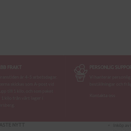
BB FRAKT
PERSONLIG SUPPO
ranstiden är 4-5 arbetsdagar.
Vi hanterar personlig
erna skickas som A-post vid
beställningar och frå
 upp till 1 kilo, och som paket
Kontakta oss
 1 kilo från vårt lager i
rsberg.
ASTE NYTT
Inköp av 