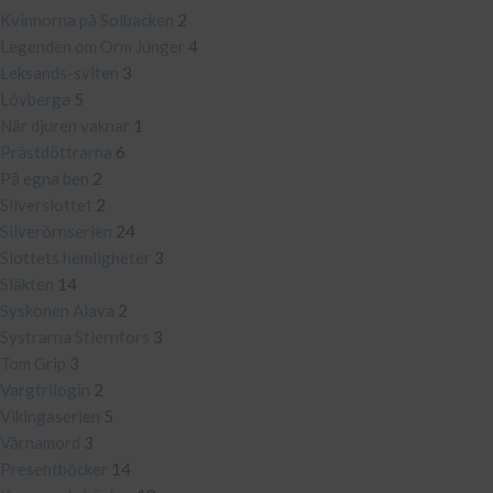
Kvinnorna på Solbacken
2
Legenden om Orm Junger
4
Leksands-sviten
3
Lövberga
5
När djuren vaknar
1
Prästdöttrarna
6
På egna ben
2
Silverslottet
2
Silverörnserien
24
Slottets hemligheter
3
Släkten
14
Syskonen Alava
2
Systrarna Stiernfors
3
Tom Grip
3
Vargtrilogin
2
Vikingaserien
5
Värnamord
3
Presentböcker
14