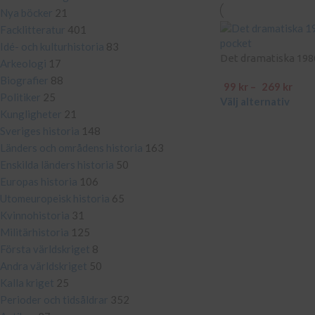
Nya böcker
21
Facklitteratur
401
Idé- och kulturhistoria
83
Det dramatiska 198
Arkeologi
17
Biografier
88
99
kr
–
269
kr
Politiker
25
Välj alternativ
Kungligheter
21
Sveriges historia
148
Länders och områdens historia
163
Enskilda länders historia
50
Europas historia
106
Utomeuropeisk historia
65
Kvinnohistoria
31
Militärhistoria
125
Första världskriget
8
Andra världskriget
50
Kalla kriget
25
Perioder och tidsåldrar
352