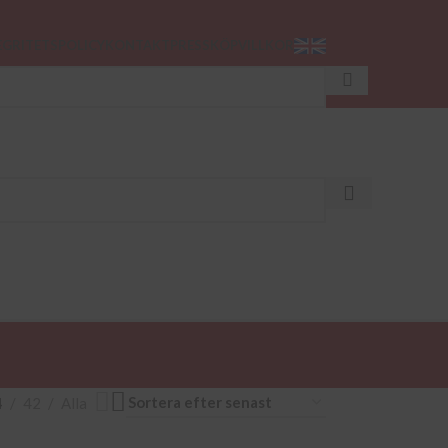
EGRITETSPOLICY
KONTAKT
PRESS
KÖPVILLKOR
PODCAST
4
42
Alla