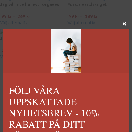
Jag vill inte ha levt förgäves
Första världskriget
99
kr
–
269
kr
99
kr
–
189
kr
Välj alternativ
Välj alternativ
I skuggan av Auschwitz
Jugoslaviens undergång
289
kr
299
kr
Lägg till i varukorg
Välj alternativ
FÖLJ VÅRA
UPPSKATTADE
NYHETSBREV - 10%
RABATT PÅ DITT