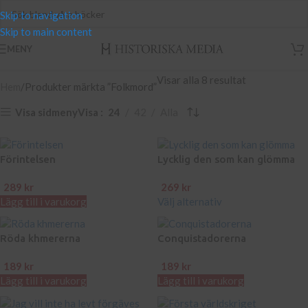
Skip to navigation
Skip to main content
MENY
Visar alla 8 resultat
Hem
Produkter märkta ”Folkmord”
Visa sidmeny
Visa
24
42
Alla
Förintelsen
Lycklig den som kan glömma
289
kr
269
kr
Lägg till i varukorg
Välj alternativ
Röda khmererna
Conquistadorerna
189
kr
189
kr
Lägg till i varukorg
Lägg till i varukorg