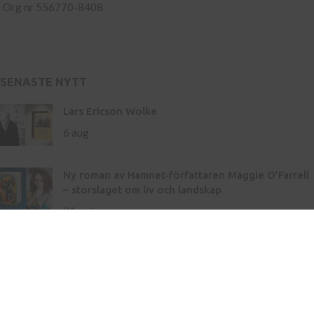
Org nr 556770-8408
SENASTE NYTT
Lars Ericson Wolke
6 aug
Ny roman av Hamnet-författaren Maggie O’Farrell
– storslaget om liv och landskap
21 maj
Inköp av böcker till skola
Kontakt
Press
Nyhetsbrev
Bli författare hos oss