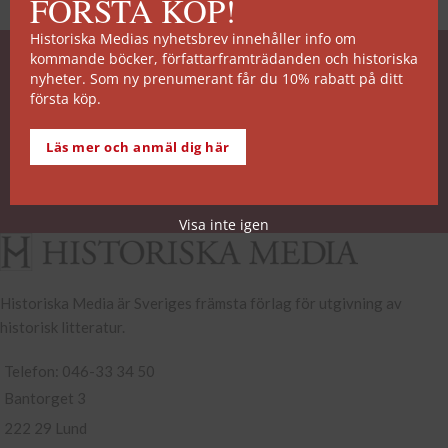
FÖRSTA KÖP!
Historiska Medias nyhetsbrev innehåller info om
kommande böcker, författarframträdanden och historiska
SNABB ORDERHANTERING
nyheter. Som ny prenumerant får du 10% rabatt på ditt
första köp.
De allra flesta av våra titlar kan skickas från vårt
lager inom 2 arbetsdagar. Undantagen noteras på
Läs mer och anmäl dig här
respektive boksida.
Köp- och leveransvillkor
Visa inte igen
Historiska Media är Sveriges främsta förlag för utgivning av
historisk litteratur.
Telefon: 046-33 34 50
Bantorget 3
222 29 Lund