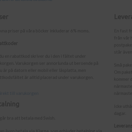
ser
Lever
vna priser på våra böcker inkluderar 6% moms.
En fast f
från vår 
attkoder
postpaket
står äve
du en rabattkod skriver du i den i fältet under
korgen. Varukorgen ser annorlunda ut beroende på
Små paket
u är på datorn eller mobil eller läsplatta, men
Om pakete
ttkodsfältet är alltid placerad under varukorgen.
kommer du
närmaste 
irekt till varukorgen
närmaste
talning
Icke uth
dagar.
går bra att betala med Swish.
Leverans
an även betala via Klarna, som erbjuder betalning via