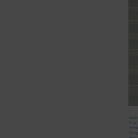
Klick
foto!
event
förla
denna