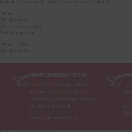
Okända fakta och udda historier om första världskriget
99
kr
Välj alternativ
Trettioåriga kriget
99
kr
–
189
kr
Välj alternativ
SNABB ORDERHANTERING
SNA
De allra flesta av våra titlar kan
Leve
skickas från vårt lager inom 2
Böck
arbetsdagar. Undantagen noteras
vikt
på respektive boksida.
över
Rose
Köp- och leveransvillkor