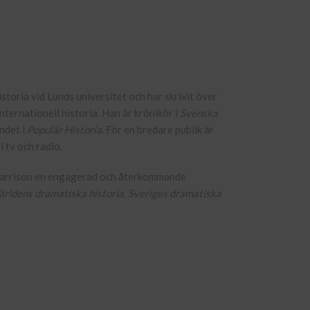
istoria vid Lunds universitet och har skrivit över
ternationell historia. Han är krönikör i
Svenska
ndet i
Populär Historia
. För en bredare publik är
 tv och radio.
Harrison en engagerad och återkommande
ärldens dramatiska historia, Sveriges dramatiska