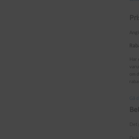
Pri
Angi
Rab
Har 
varu
om d
raba
Gå d
Be
Det 
Du k