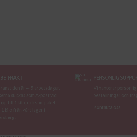
BB FRAKT
PERSONLIG SUPPO
ranstiden är 4-5 arbetsdagar.
Vi hanterar personlig
erna skickas som A-post vid
beställningar och frå
 upp till 1 kilo, och som paket
Kontakta oss
 1 kilo från vårt lager i
rsberg.