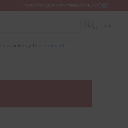
INTEGRITETSPOLICY
KONTAKT
PRESS
KÖPVILLKOR
0
KR
örsta världskriget
Back to products