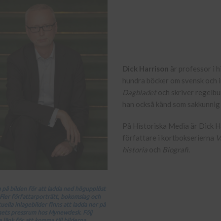
Dick Harrison
är professor i h
hundra böcker om svensk och in
Dagbladet
och skriver regelbu
han också känd som sakkunnig i
På Historiska Media är Dick 
författare i kortbokserierna
V
historia
och
Biografi.
a på bilden för att ladda ned högupplöst
 Fler författarporträtt, bokomslag och
uella inlagebilder finns att ladda ner på
gets pressrum hos Mynewdesk. Följ
 länk för att komma till bilderna.