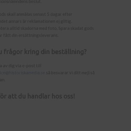
ionsnämndens beslut.
ds skall anmälas senast 5 dagar efter
et annars är reklamationen ej giltig.
era alltid skadorna med foto. Spara skadat gods
har fått din ersättningsleverans.
 frågor kring din beställning?
 av dig via e-post till
ice@historiskamedia.se
så besvarar vi ditt mejl så
an.
ör att du handlar hos oss!