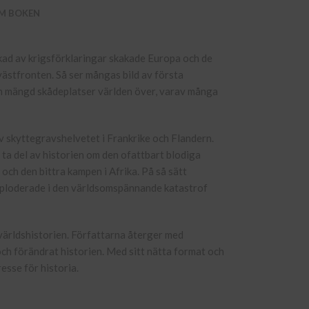
M BOKEN
kad av krigsförklaringar skakade Europa och de
ästfronten. Så ser mångas bild av första
å en mängd skådeplatser världen över, varav många
av skyttegravshelvetet i Frankrike och Flandern.
a del av historien om den ofattbart blodiga
och den bittra kampen i Afrika. På så sätt
exploderade i den världsomspännande katastrof
världshistorien. Författarna återger med
h förändrat historien. Med sitt nätta format och
esse för historia.