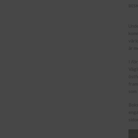
BES
Unde
komm
värl
är m
I
För
Vägl
östf
fram
som 
Bok
enga
sido