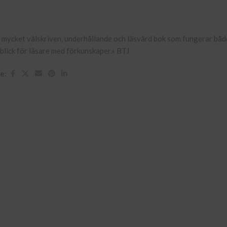
en mycket välskriven, underhållande och läsvärd bok som fungerar båd
blick för läsare med förkunskaper.« BTJ
e: