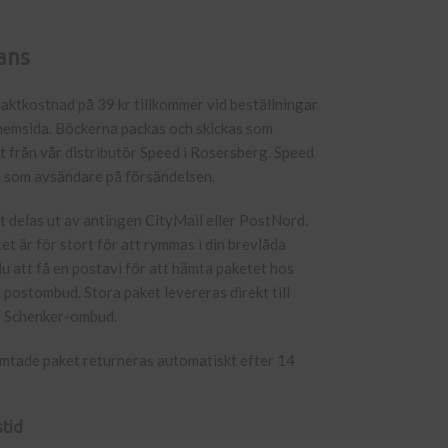
ans
raktkostnad på 39 kr tillkommer vid beställningar
hemsida. Böckerna packas och skickas som
 från vår distributör Speed i Rosersberg. Speed
n som avsändare på försändelsen.
 delas ut av antingen CityMail eller PostNord.
t är för stort för att rymmas i din brevlåda
 att få en postavi för att hämta paketet hos
postombud. Stora paket levereras direkt till
 Schenker-ombud.
ämtade paket returneras automatiskt efter 14
tid