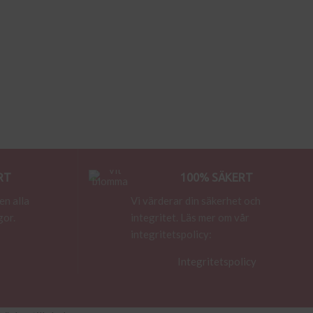
RT
100% SÄKERT
en alla
Vi värderar din säkerhet och
gor.
integritet. Läs mer om vår
integritetspolicy:
Integritetspolicy