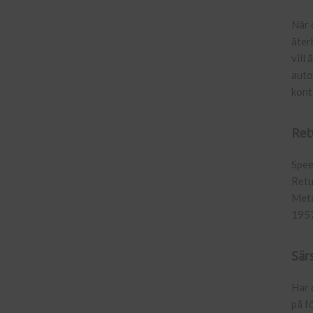
När 
åter
vill
auto
kont
Ret
Spee
Retu
Meta
195
Sär
Har 
på f