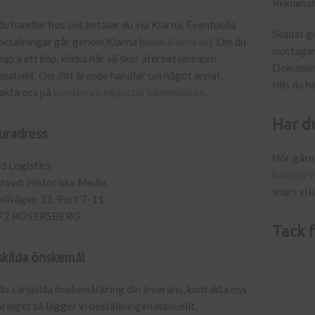
Reklamat
du handlar hos oss betalar du via Klarna. Eventuella
Skadat go
betalningar går genom Klarna (
www.klarna.se
). Om du
mottagand
 ångra ett köp, klicka här så sker återbetalningen
Dokument
matiskt. Om ditt ärende handlar om något annat,
tills du 
akta oss på
kundservice@historiskamedia.se
.
Har du
uradress
Hör gärna
d Logistics
kundserv
ravd: Historiska Media
snart vi k
llvägen 31, Port 7-11
72 ROSERSBERG
Tack f
skilda önskemål
du särskilda önskemål kring din leverans, kontakta oss
örlaget så lägger vi beställningen manuellt.