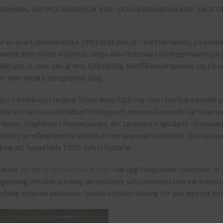
KRIVNING
OM DICK HARRISON
KÖP- OCH LEVERANSVILLKOR
SAGT O
r en svart sommarvecka 1914 bröt den ut – världsbranden. En kaval
ande åren skulle miljontals unga män förblöda i skyttegravarna på v
dskriget ut, men den är inte fullständig. Konflikten utspelade sig p
er eller mindre bortglömda idag.
sta världskriget
tecknar historikern Dick Harrison inte bara en bild 
edd av Harrisons berättarförmåga och enorma kunnande får läsaren t
ronten, slagfälten i Mellanöstern, det japanska krigståget i Östasien 
träder en mångfacetterad bild av hur stormaktspolitiken i Europa 
kom att forma hela 1900-talets historia.
serien
Världens dramatiska historia
tar upp fängslande händelser ur 
gemang och stor kunskap de personer och skeenden som varit med oc
mfång erbjuder böckerna i serien utmärkt läsning för alla med ett intr