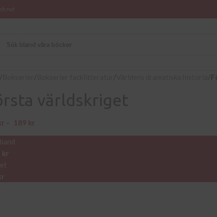
ch nu!
/
Bokserier
/
Bokserier facklitteratur
/
Världens dramatiska historia
/
F
örsta världskriget
kr
–
189
kr
kband
9
kr
et
kr