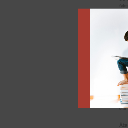
fakt
förf
kamp
full
Klar
Vänl
orde
ange
Ret
Du h
kons
ditt
står
Åte