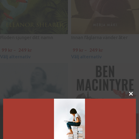
Floden sjunger ditt namn
Innan fåglarna vänder åter
99
kr
–
249
kr
99
kr
–
249
kr
Välj alternativ
Välj alternativ