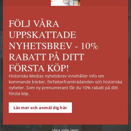
FÖLJ VÅRA
UPPSKATTADE
Lycklig den som kan glömma
Flykten från nazisternas
fängelse
NYHETSBREV - 10%
269
kr
99
kr
–
299
kr
Välj alternativ
Välj alternativ
RABATT PÅ DITT
FÖRSTA KÖP!
Historiska Medias nyhetsbrev innehåller info om
kommande böcker, författarframträdanden och historiska
nyheter. Som ny prenumerant får du 10% rabatt på ditt
första köp.
Läs mer och anmäl dig här
Visa inte igen