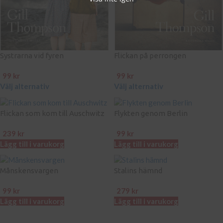
Systrarna vid fyren
Flickan på perrongen
99
kr
99
kr
Välj alternativ
Välj alternativ
Flickan som kom till Auschwitz
Flykten genom Berlin
239
kr
99
kr
Lägg till i varukorg
Lägg till i varukorg
Månskensvargen
Stalins hämnd
99
kr
279
kr
Lägg till i varukorg
Lägg till i varukorg