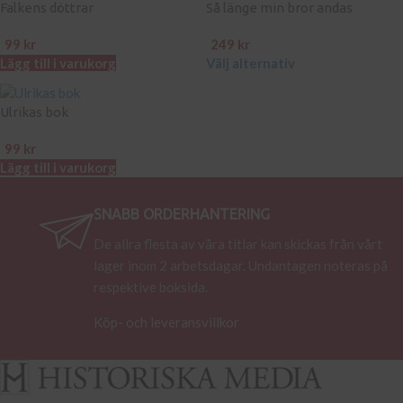
Falkens döttrar
Så länge min bror andas
99
kr
249
kr
Lägg till i varukorg
Välj alternativ
Ulrikas bok
99
kr
Lägg till i varukorg
SNABB ORDERHANTERING
De allra flesta av våra titlar kan skickas från vårt
lager inom 2 arbetsdagar. Undantagen noteras på
respektive boksida.
Köp- och leveransvillkor