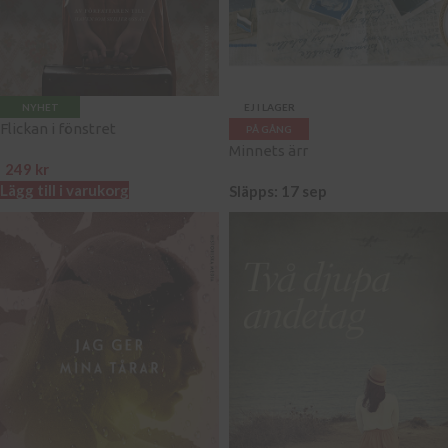
NYHET
EJ I LAGER
Flickan i fönstret
PÅ GÅNG
Minnets ärr
249
kr
Lägg till i varukorg
Släpps: 17 sep