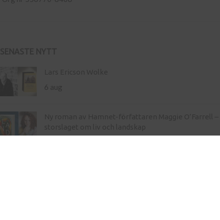
SENASTE NYTT
Lars Ericson Wolke
6 aug
Ny roman av Hamnet-författaren Maggie O’Farrell –
storslaget om liv och landskap
21 maj
Inköp av böcker till skola
Kontakt
Press
Nyhetsbrev
Bli författare hos oss