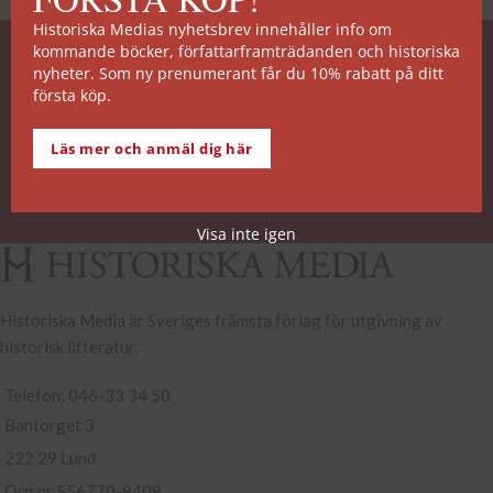
Historiska Medias nyhetsbrev innehåller info om
kommande böcker, författarframträdanden och historiska
SNABB ORDERHANTERING
nyheter. Som ny prenumerant får du 10% rabatt på ditt
första köp.
De allra flesta av våra titlar kan skickas från vårt
lager inom 2 arbetsdagar. Undantagen noteras på
Läs mer och anmäl dig här
respektive boksida.
Köp- och leveransvillkor
Visa inte igen
Historiska Media är Sveriges främsta förlag för utgivning av
historisk litteratur.
Telefon: 046-33 34 50
Bantorget 3
222 29 Lund
Org nr 556770-8408