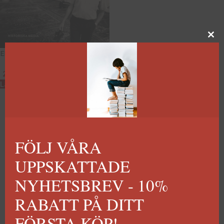
Ett utrikes liv
249
kr
Lägg till i varukorg
FÖLJ VÅRA
UPPSKATTADE
NYHETSBREV - 10%
RABATT PÅ DITT
FÖRSTA KÖP!