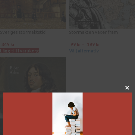
Sveriges stormaktstid
Stormakten växer fram
349
kr
99
kr
–
189
kr
Lägg till i varukorg
Välj alternativ