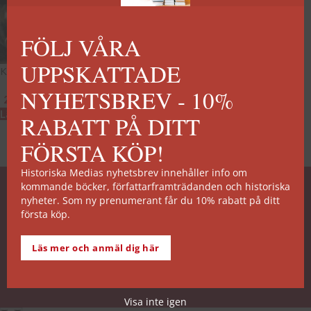
FÖLJ VÅRA
UPPSKATTADE
Karl X Gustav
NYHETSBREV - 10%
269
kr
Lägg till i varukorg
RABATT PÅ DITT
FÖRSTA KÖP!
Historiska Medias nyhetsbrev innehåller info om
kommande böcker, författarframträdanden och historiska
SNABB ORDERHANTERING
nyheter. Som ny prenumerant får du 10% rabatt på ditt
första köp.
De allra flesta av våra titlar kan skickas från vårt
lager inom 2 arbetsdagar. Undantagen noteras på
Läs mer och anmäl dig här
respektive boksida.
Köp- och leveransvillkor
Visa inte igen