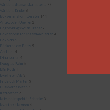
Världens dramatiska historia
73
Världens länder
6
Bokserier skönlitteratur
144
Antikboden Ugglan
2
Begravningsbyrån Tranan
6
Bokhandeln för ensamma hjärtan
4
Boklyckan
3
Böckerna om Betty
5
Carl Hell
4
Dina-serien
4
Douglas Palm
6
Elin Roth
4
Evigheten AB
3
Frida och Mårten
3
Huskvarnasviten
7
Kattcaféet
2
Kriminalinspektör Schenke
3
Kvarteret Kronan
4