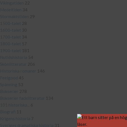
Vikingatiden
22
Medeltiden
34
Stormaktstiden
29
1500-talet
28
1600-talet
30
1700-talet
34
1800-talet
57
1900-talet
181
Nutidshistoria
54
Skönlitteratur
206
Historiska romaner
146
Feelgood
45
Spänning
53
Bokserier
278
Bokserier facklitteratur
134
101 historiska...
6
Biografi
11
Krigens historia
7
Sveriges dramatiska historia
31