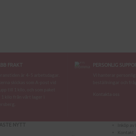
BB FRAKT
PERSONLIG SUPPO
ranstiden är 4-5 arbetsdagar.
Vi hanterar personlig
erna skickas som A-post vid
beställningar och frå
 upp till 1 kilo, och som paket
Kontakta oss
 1 kilo från vårt lager i
rsberg.
ASTE NYTT
Inköp av 
Kontakt