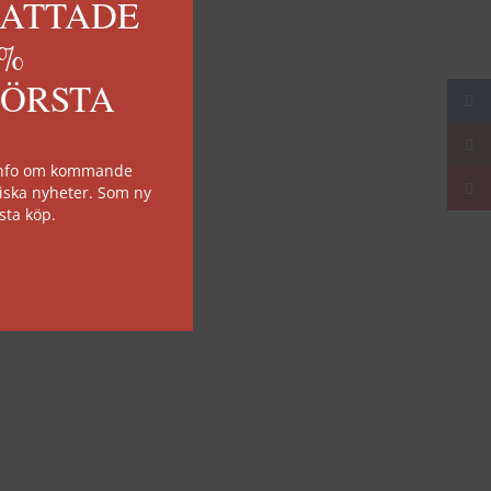
KATTADE
0%
FÖRSTA
Face
Insta
 info om kommande
YouT
iska nyheter. Som ny
sta köp.