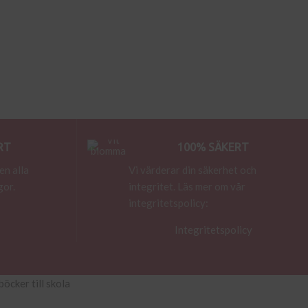
RT
100% SÄKERT
en alla
Vi värderar din säkerhet och
gor.
integritet. Läs mer om vår
integritetspolicy:
Integritetspolicy
böcker till skola