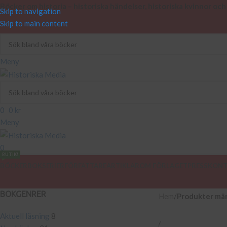
Böcker om historia – historiska händelser, historiska kvinnor och
Skip to navigation
Skip to main content
Meny
0
0
kr
Meny
0
BUTIK!
BÖCKER
BOKSERIER
FÖRFATTARE
ARTIKLAR
OM FÖRLAGET
PRESS
KONT
BOKGENRER
Hem
/
Produkter mär
Aktuell läsning
8