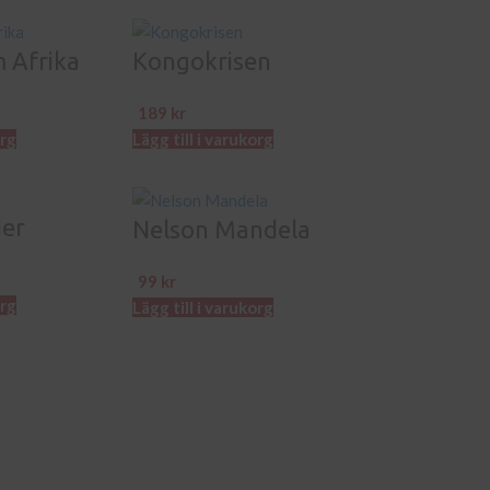
 Afrika
Kongokrisen
189
kr
org
Lägg till i varukorg
der
Nelson Mandela
99
kr
org
Lägg till i varukorg