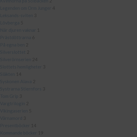
Kvinnorna på Solbacken
2
Legenden om Orm Junger
4
Leksands-sviten
3
Lövberga
5
När djuren vaknar
1
Prästdöttrarna
6
På egna ben
2
Silverslottet
2
Silverörnserien
24
Slottets hemligheter
3
Släkten
14
Syskonen Alava
2
Systrarna Stiernfors
3
Tom Grip
3
Vargtrilogin
2
Vikingaserien
5
Värnamord
3
Presentböcker
14
Kommande böcker
19