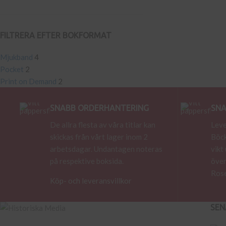
FILTRERA EFTER BOKFORMAT
Mjukband
4
Pocket
2
Print on Demand
2
SNABB ORDERHANTERING
SNA
De allra flesta av våra titlar kan
Leve
skickas från vårt lager inom 2
Böck
arbetsdagar. Undantagen noteras
vikt
på respektive boksida.
över
Rose
Köp- och leveransvillkor
SEN