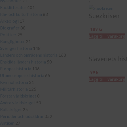
Nya böcker
21
Facklitteratur
401
Idé- och kulturhistoria
83
Suezkrisen
Arkeologi
17
Biografier
88
189
kr
Politiker
25
Lägg till i varukorg
Kungligheter
21
Sveriges historia
148
Länders och områdens historia
163
Slaveriets his
Enskilda länders historia
50
Europas historia
106
99
kr
Utomeuropeisk historia
65
Lägg till i varukorg
Kvinnohistoria
31
Militärhistoria
125
Första världskriget
8
Andra världskriget
50
Kalla kriget
25
Perioder och tidsåldrar
352
Antiken
27