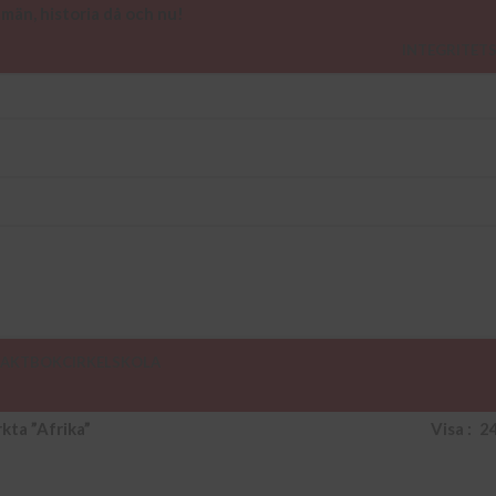
 män, historia då och nu!
INTEGRITET
AKT
BOKCIRKEL
SKOLA
kta ”Afrika”
Visa
2