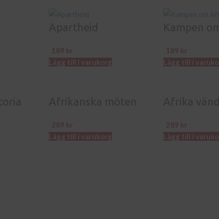
Apartheid
Kampen om
189
kr
189
kr
Lägg till i varukorg
Lägg till i varuk
toria
Afrikanska möten
Afrika vän
289
kr
289
kr
Lägg till i varukorg
Lägg till i varuk