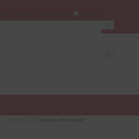
SPOLICY
KONTAKT
PRESS
KÖPVILLKOR
PODCAST
4
42
Alla