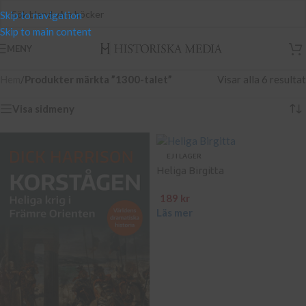
Skip to navigation
Skip to main content
MENY
Hem
/
Produkter märkta ”1300-talet”
Visar alla 6 resultat
Visa sidmeny
EJ I LAGER
Heliga Birgitta
189
kr
Läs mer