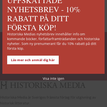
NYHETSBREV - 10%
RABATT PÅ DITT
FÖRSTA KÖP!
Historiska Medias nyhetsbrev innehåller info om
kommande böcker, författarframträdanden och historiska
SNABB ORDERHANTERING
nyheter. Som ny prenumerant får du 10% rabatt på ditt
första köp.
De allra flesta av våra titlar kan skickas från vårt
lager inom 2 arbetsdagar. Undantagen noteras på
Läs mer och anmäl dig här
respektive boksida.
Köp- och leveransvillkor
Visa inte igen
Historiska Media är Sveriges främsta förlag för utgivning av
historisk litteratur.