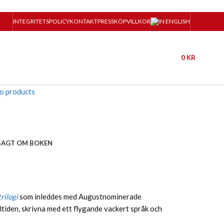
INTEGRITETSPOLICY
KONTAKT
PRESS
KÖPVILLKOR
0
KR
to products
SAGT OM BOKEN
rilogi
som inleddes med Augustnominerade
ltiden, skrivna med ett flygande vackert språk och