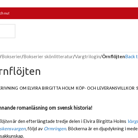
ch nu!
/
Bokserier
/
Bokserier skönlitteratur
/
Vargtrilogin
/
Örnflöjten
Back 
rnflöjten
KRIVNING
OM ELVIRA BIRGITTA HOLM
KÖP- OCH LEVERANSVILLKOR
nnande romanläsning om svensk historia!
löjten
är den efterlängtade tredje delen i Elvira Birgitta Holms
Vargt
skensvargen
, följd av
Ormringen
. Böckerna är en djupdykning i mede
 sakkunskap.