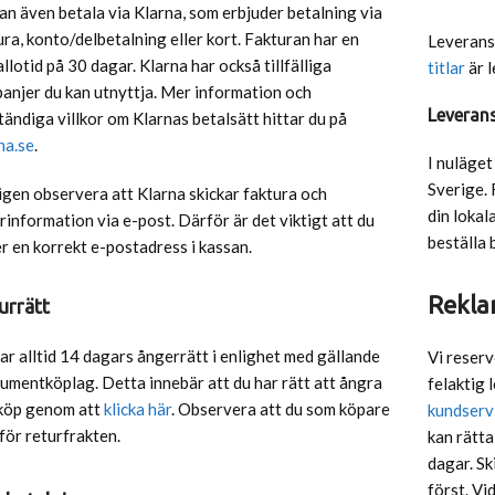
an även betala via Klarna, som erbjuder betalning via
ura, konto/delbetalning eller kort. Fakturan har en
Leverans
allotid på 30 dagar. Klarna har också tillfälliga
titlar
är l
anjer du kan utnyttja. Mer information och
Leverans
ständiga villkor om Klarnas betalsätt hittar du på
na.se
.
I nuläget
Sverige. 
igen observera att Klarna skickar faktura och
din lokal
rinformation via e-post. Därför är det viktigt att du
beställa 
r en korrekt e-postadress i kassan.
Rekla
urrätt
ar alltid 14 dagars ångerrätt i enlighet med gällande
Vi reserv
umentköplag. Detta innebär att du har rätt att ångra
felaktig 
 köp genom att
klicka här
. Observera att du som köpare
kundserv
 för returfrakten.
kan rätta
dagar. Sk
först. Vi