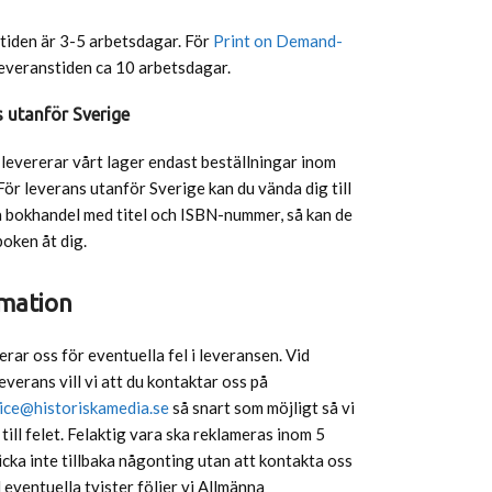
tiden är 3-5 arbetsdagar. För
Print on Demand-
everanstiden ca 10 arbetsdagar.
 utanför Sverige
 levererar vårt lager endast beställningar inom
För leverans utanför Sverige kan du vända dig till
a bokhandel med titel och ISBN-nummer, så kan de
boken åt dig.
mation
erar oss för eventuella fel i leveransen. Vid
leverans vill vi att du kontaktar oss på
ice@historiskamedia.se
så snart som möjligt så vi
 till felet. Felaktig vara ska reklameras inom 5
icka inte tillbaka någonting utan att kontakta oss
d eventuella tvister följer vi Allmänna