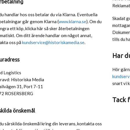
rbetalning
Reklamat
du handlar hos oss betalar du via Klarna. Eventuella
Skadat go
betalningar går genom Klarna (
www.klarna.se
). Om du
mottagand
 ångra ett köp, klicka här så sker återbetalningen
Dokument
matiskt. Om ditt ärende handlar om något annat,
tills du 
akta oss på
kundservice@historiskamedia.se
.
Har du
uradress
Hör gärna
d Logistics
kundserv
ravd: Historiska Media
snart vi k
llvägen 31, Port 7-11
72 ROSERSBERG
Tack f
skilda önskemål
du särskilda önskemål kring din leverans, kontakta oss