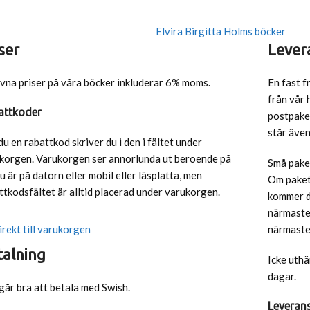
Elvira Birgitta Holms böcker
ser
Lever
vna priser på våra böcker inkluderar 6% moms.
En fast f
från vår 
attkoder
postpaket
står äve
du en rabattkod skriver du i den i fältet under
korgen. Varukorgen ser annorlunda ut beroende på
Små paket
u är på datorn eller mobil eller läsplatta, men
Om pakete
ttkodsfältet är alltid placerad under varukorgen.
kommer du
närmaste 
irekt till varukorgen
närmaste
talning
Icke uth
dagar.
går bra att betala med Swish.
Leverans