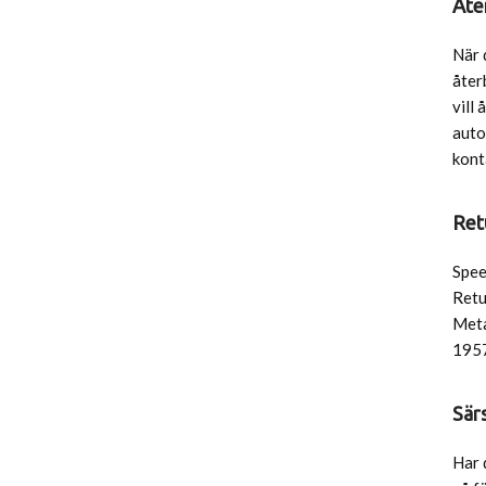
Åte
När 
åter
vill
auto
kont
Ret
Spee
Retu
Meta
195
Sär
Har 