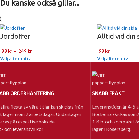
Du kanske också gillar...
Jordoffer
Alltid vid din 
99
kr
–
249
kr
99
kr
Välj alternativ
Välj alternativ
ABB ORDERHANTERING
SNABB FRAKT
allra flesta av våra titlar kan skickas från
Leveranstiden är 4-5 a
t lager inom 2 arbetsdagar. Undantagen
Böckerna skickas som A-
eras på respektive boksida.
1 kilo, och som paket ö
- och leveransvillkor
lager i Rosersberg.
Sena