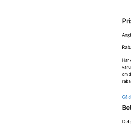
Pri
Angi
Rab
Har 
varu
om d
raba
Gå d
Be
Det 