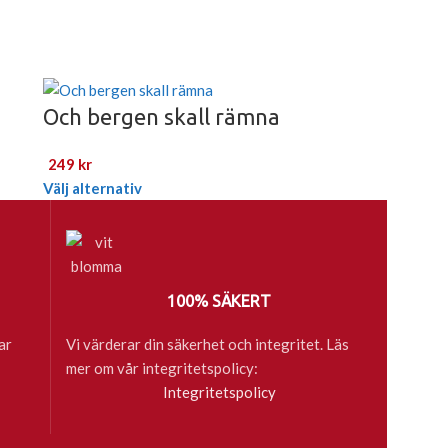
Och bergen skall rämna
249
kr
Välj alternativ
100% SÄKERT
ar
Vi värderar din säkerhet och integritet. Läs
mer om vår integritetspolicy:
Integritetspolicy
böcker till skola