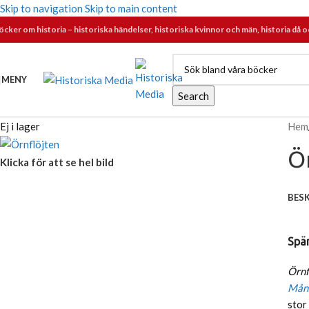
Skip to navigation
Skip to main content
öcker om historia – historiska händelser, historiska kvinnor och män, historia då o
MENY
Search
Ej i lager
Hem
Ö
Klicka för att se hel bild
BES
Spä
Örnf
Mån
stor