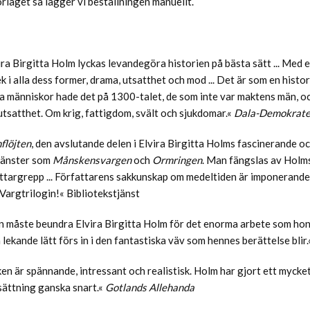
örlaget så lägger vi beställningen manuellt.
ira Birgitta Holm lyckas levandegöra historien på bästa sätt ... Med 
ek i alla dess former, drama, utsatthet och mod ... Det är som en histor
ta människor hade det på 1300-talet, de som inte var maktens män, 
utsatthet. Om krig, fattigdom, svält och sjukdomar.«
Dala-Demokrat
flöjten
, den avslutande delen i Elvira Birgitta Holms fascinerande o
jänster som
Månskensvargen
och
Ormringen
. Man fängslas av Holms
ttargrepp ... Författarens sakkunskap om medeltiden är imponerande 
 Vargtrilogin!« Bibliotekstjänst
 måste beundra Elvira Birgitta Holm för det enorma arbete som hon h
 lekande lätt förs in i den fantastiska väv som hennes berättelse bli
en är spännande, intressant och realistisk. Holm har gjort ett mycke
sättning ganska snart.«
Gotlands Allehanda