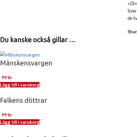
»
Örn
Sver
de t
Shar
Du kanske också gillar …
Månskensvargen
99
kr
Lägg till i varukorg
Falkens döttrar
99
kr
Lägg till i varukorg