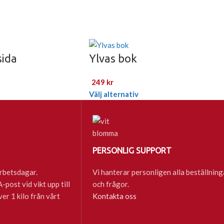
sida
Ylvas bok
249
kr
Välj alternativ
PERSONLIG SUPPORT
rbetsdagar.
Vi hanterar personligen alla beställning
post vid vikt upp till
och frågor.
ver 1 kilo från vårt
Kontakta oss
ste nytt
Inköp av 