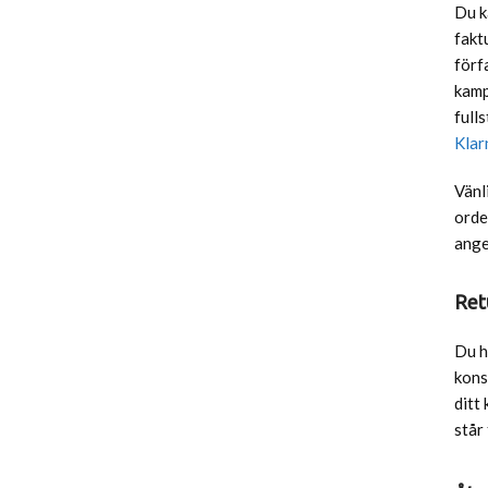
Du k
fakt
förf
kamp
full
Klar
Vänl
orde
ange
Ret
Du h
kons
ditt
står