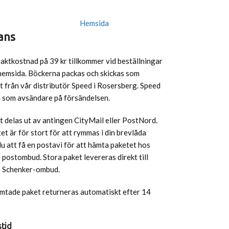
Hemsida
ans
raktkostnad på 39 kr tillkommer vid beställningar
hemsida. Böckerna packas och skickas som
 från vår distributör Speed i Rosersberg. Speed
n som avsändare på försändelsen.
 delas ut av antingen CityMail eller PostNord.
t är för stort för att rymmas i din brevlåda
 att få en postavi för att hämta paketet hos
postombud. Stora paket levereras direkt till
 Schenker-ombud.
ämtade paket returneras automatiskt efter 14
tid