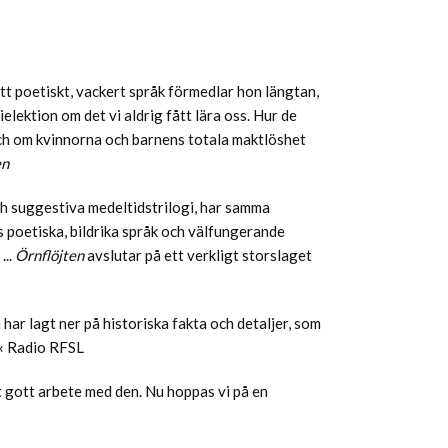
ett poetiskt, vackert språk förmedlar hon längtan,
ielektion om det vi aldrig fått lära oss. Hur de
och om kvinnorna och barnens totala maktlöshet
en
ch suggestiva medeltidstrilogi, har samma
 poetiska, bildrika språk och välfungerande
...
Örnflöjten
avslutar på ett verkligt storslaget
ar lagt ner på historiska fakta och detaljer, som
r.« Radio RFSL
t gott arbete med den. Nu hoppas vi på en