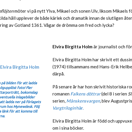
flöjten
möter vi på nytt Ylva, Mikael och sonen Ulv, liksom Mikaels 
kilda håll upplever de både kärlek och dramatik innan de slutligen å
ring av Gotland 1361. Vågar de drömma om fred och lycka?
Visa mer
Elvira Birgitta Holm
är journalist och fö
Elvira Birgitta Holm har skrivit ett dussi
(1974) tillsammans med Hans-Erik Hellbe
därpå.
a på bilden för att ladda
På senare år har hon skrivit historiska r
ögupplöst foto! Fler
ttarporträtt, bokomslag
romanen
Falkens döttrar
(del 8 i serien
S
ventuella inlagebilder
serien,
Månskensvargen
, blev Augustpr
 att ladda ner på förlagets
rum hos Mynewdesk. Följ
Vargtrilogin
här.
 länk för att komma till
rna.
Elvira Birgitta Holm är född och uppvuxe
om i sina böcker.