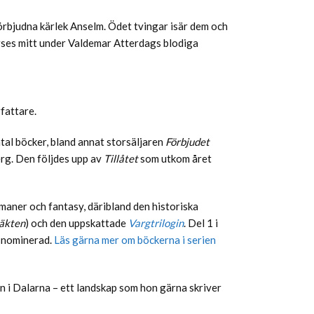
förbjudna kärlek Anselm. Ödet tvingar isär dem och
terses mitt under Valdemar Atterdags blodiga
rfattare.
ntal böcker, bland annat storsäljaren
Förbjudet
rg. Den följdes upp av
Tillåtet
som utkom året
omaner och fantasy, däribland den historiska
läkten
) och den uppskattade
Vargtrilogin
. Del 1 i
isnominerad.
Läs gärna mer om böckerna i serien
n i Dalarna – ett landskap som hon gärna skriver