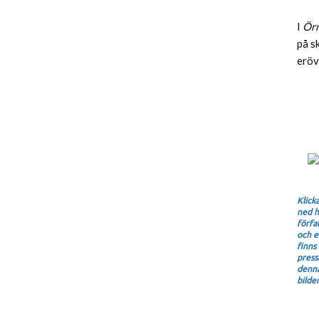
I
Örn
på s
eröv
Klick
ned h
förfa
och e
finns
press
denna
bilde