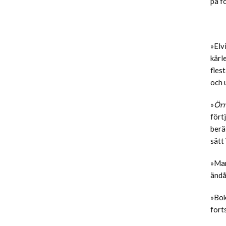
på f
»Elv
kärl
fles
och 
»
Örn
fört
berä
sätt
»Man
ändå
»Bok
fort