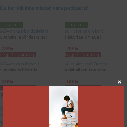
Du har väl inte missat våra podcasts?
NYHET
NYHET
Svenska inbördeskriget
Historien om Lund
289
kr
289
kr
Lägg till i varukorg
Lägg till i varukorg
Svenskans historia
Kalabaliken i Bender
269
kr
189
kr
Lägg till i varukorg
Lägg till i varukorg
Fler artiklar:
Varför firar vi Valborg?
Påskkärringar
Sportlovet: från pionjären Svedelius till familjesemester