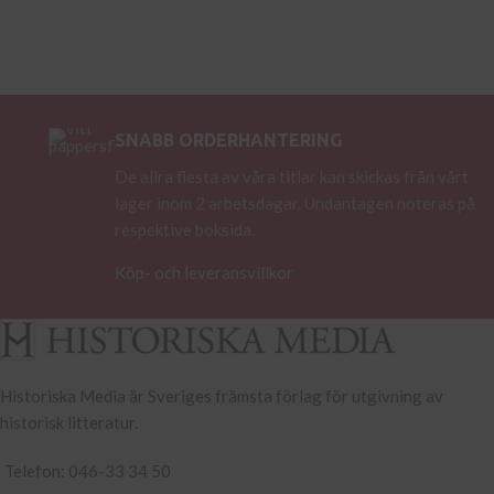
SNABB ORDERHANTERING
De allra flesta av våra titlar kan skickas från vårt
lager inom 2 arbetsdagar. Undantagen noteras på
respektive boksida.
Köp- och leveransvillkor
Historiska Media är Sveriges främsta förlag för utgivning av
historisk litteratur.
Telefon: 046-33 34 50