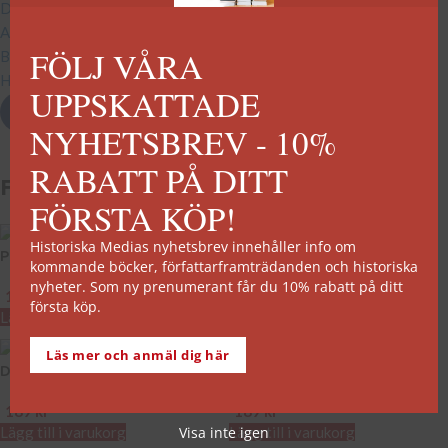
Den stereotypa vikingen: en svensk kulturhistoria
Anders Celsius (1701-1744)
FÖLJ VÅRA
Bockstensmannen hindrades från att gå igen
Högtider
Sveriges historia
UPPSKATTADE
NYHETSBREV - 10%
RABATT PÅ DITT
Fördjupande läsning
FÖRSTA KÖP!
Historiska Medias nyhetsbrev innehåller info om
Palmemordet
Kalabaliken i Bender
kommande böcker, författarframträdanden och historiska
nyheter. Som ny prenumerant får du 10% rabatt på ditt
189
kr
189
kr
första köp.
Lägg till i varukorg
Lägg till i varukorg
Läs mer och anmäl dig här
De vita bussarna
Skotten i Ådalen
189
kr
189
kr
Visa inte igen
Lägg till i varukorg
Lägg till i varukorg