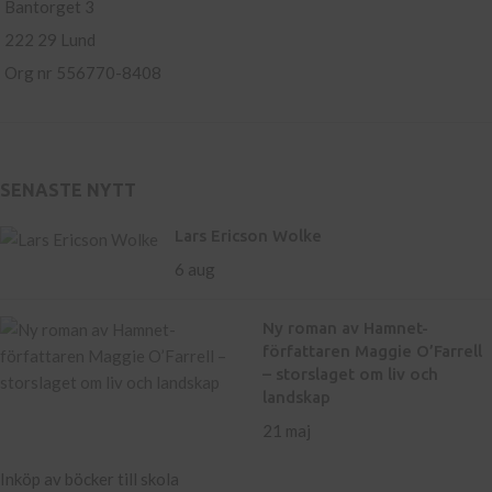
Bantorget 3
222 29 Lund
Org nr 556770-8408
SENASTE NYTT
Lars Ericson Wolke
6 aug
Ny roman av Hamnet-
författaren Maggie O’Farrell
– storslaget om liv och
landskap
21 maj
Inköp av böcker till skola