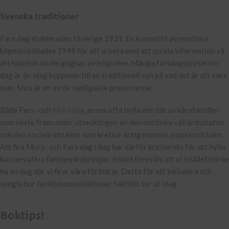
Svenska traditioner
Fars dag etablerades i Sverige 1931. En kommitté av nordiska
köpmän bildades 1949 för att arbeta med att sprida information så
att handeln skulle gagnas av högtiden. Många farsdagspresenter
dag är än idag kopplade till en traditionell syn på vad det är att vara
man. Slips är en av de vanligaste presenterna.
Både Fars- och
Mors dag
anses ofta hylla den idé av kärnfamiljen
som växte fram under utvecklingen av den nordiska välfärdsstaten
och den sociala struktur som kretsar kring mamma, pappa och barn.
Att fira Mors- och Fars dag i dag har därför kritiserats för att hylla
konservativa familjevärderingar. Ibland föreslås att vi istället borde
ha en dag där vi firar våra föräldrar. Detta för att inkludera och
spegla hur familjekonstellationer faktiskt ser ut idag.
Boktips!