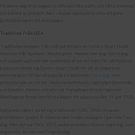
På denna dag firas papporna ofta med fika, kaffe och tårta, blommor
och kanske en present. Barn i skolan uppmuntras ofta att göra
gratulationskort till sina pappor.
Tradition från USA
Traditionen kommer från USA, på initiativ av Sonora Smart Dodd.
Hon kom från Spokane i Washington. Hennes mor dog i barnsäng
och pappan uppfostrade syskonskaran på sex barn. För att hylla sin
pappa bestämde sig Sonora Smart Dodd för att arrangera en
motsvarighet till den då populära traditionen
Mors dag
. Hon
presenterade sin idé för lokala kyrkoförbund, regeringstjänstemän
och handeln. Hennes initiativ var framgångsrikt och regionen
Washington firade den första dagen för papporna den 19 juni 1910.
Sakta men säkert spred sig traditionen i USA. 1966 utropade
presidenten Lyndon B. Johnson den tredje söndagen i juni som Fars
dag. Men det var först 1972, under president Nixons regering, som
dagen blev en nationell högtidsdag.