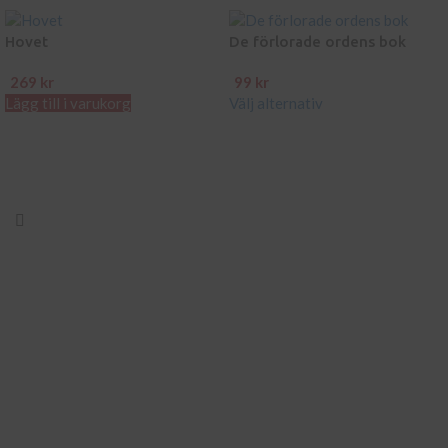
Hovet
De förlorade ordens bok
269
kr
99
kr
Lägg till i varukorg
Välj alternativ