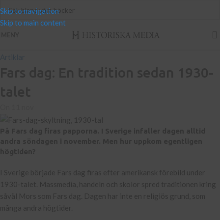
Skip to navigation
Skip to main content
MENY
Artiklar
Fars dag: En tradition sedan 1930-
talet
On 11 nov
På Fars dag firas papporna. I Sverige infaller dagen alltid
andra söndagen i november. Men hur uppkom egentligen
högtiden?
I Sverige började Fars dag firas efter amerikansk förebild under
1930-talet. Massmedia, handeln och skolor spred traditionen kring
såväl Mors som Fars dag. Dagen har inte en religiös grund, som
många andra högtider.