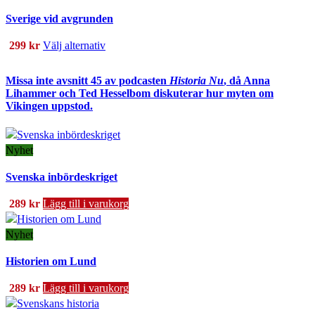
Sverige vid avgrunden
Den
299
kr
Välj alternativ
här
produkten
Missa inte avsnitt 45 av podcasten
Historia Nu
, då Anna
har
Lihammer och Ted Hesselbom diskuterar hur myten om
Vikingen uppstod.
flera
varianter.
De
Nyhet
olika
alternativen
Svenska inbördeskriget
kan
väljas
289
kr
Lägg till i varukorg
på
produktsidan
Nyhet
Historien om Lund
289
kr
Lägg till i varukorg