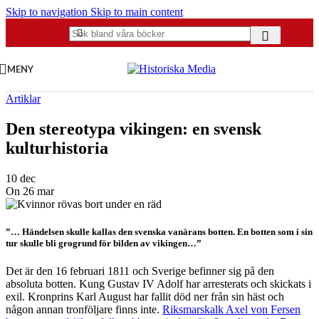
Skip to navigation
Skip to main content
MENY
Artiklar
Den stereotypa vikingen: en svensk
kulturhistoria
10 dec
On 26 mar
”… Händelsen skulle kallas den svenska vanärans botten. En botten som i sin
tur skulle bli grogrund för bilden av vikingen…”
Det är den 16 februari 1811 och Sverige befinner sig på den
absoluta botten. Kung Gustav IV Adolf har arresterats och skickats i
exil. Kronprins Karl August har fallit död ner från sin häst och
någon annan tronföljare finns inte.
Riksmarskalk Axel von Fersen