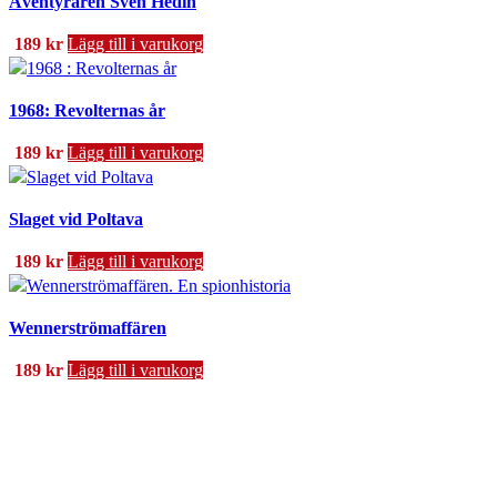
Äventyraren Sven Hedin
189
kr
Lägg till i varukorg
1968: Revolternas år
189
kr
Lägg till i varukorg
Slaget vid Poltava
189
kr
Lägg till i varukorg
Wennerströmaffären
189
kr
Lägg till i varukorg