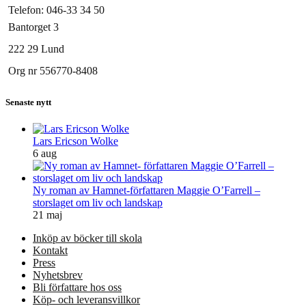
Telefon: 046-33 34 50
Bantorget 3
222 29 Lund
Org nr 556770-8408
Senaste nytt
Lars Ericson Wolke
6 aug
Ny roman av Hamnet-författaren Maggie O’Farrell –
storslaget om liv och landskap
21 maj
Inköp av böcker till skola
Kontakt
Press
Nyhetsbrev
Bli författare hos oss
Köp- och leveransvillkor