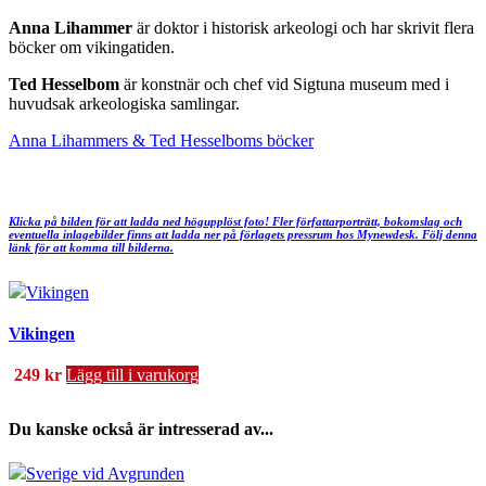
Anna Lihammer
är doktor i historisk arkeologi och har skrivit flera
böcker om vikingatiden.
Ted Hesselbom
är konstnär och chef vid Sigtuna museum med i
huvudsak arkeologiska samlingar.
Anna Lihammers & Ted Hesselboms böcker
Klicka på bilden för att ladda ned högupplöst foto! Fler författarporträtt, bokomslag och
eventuella inlagebilder finns att ladda ner på förlagets pressrum hos Mynewdesk. Följ denna
länk för att komma till bilderna.
Vikingen
249
kr
Lägg till i varukorg
Du kanske också är intresserad av...