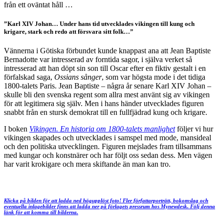
från ett oväntat håll …
”Karl XIV Johan… Under hans tid utvecklades vikingen till kung och
krigare, stark och redo att försvara sitt folk…”
Vännerna i Götiska förbundet kunde knappast ana att Jean Baptiste
Bernadotte var intresserad av forntida sagor, i själva verket så
intresserad att han döpt sin son till Oscar efter en fiktiv gestalt i en
förfalskad saga,
Ossians sånger
, som var högsta mode i det tidiga
1800-talets Paris. Jean Baptiste – några år senare Karl XIV Johan –
skulle bli den svenska regent som allra mest använt sig av vikingen
för att legitimera sig själv. Men i hans händer utvecklades figuren
snabbt från en stursk demokrat till en fullfjädrad kung och krigare.
I boken
Vikingen. En historia om 1800-talets manlighet
följer vi hur
vikingen skapades och utvecklades i samspel med mode, mansideal
och den politiska utvecklingen. Figuren mejslades fram tillsammans
med kungar och konstnärer och har följt oss sedan dess. Men vägen
har varit krokigare och mera skiftande än man kan tro.
Klicka på bilden för att ladda ned högupplöst foto! Fler författarporträtt, bokomslag och
eventuella inlagebilder finns att ladda ner på förlagets pressrum hos Mynewdesk. Följ denna
länk för att komma till bilderna.