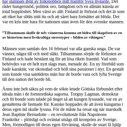
har stampats ihjäl av folkmobben mitt framför Svea livgarde.
Det
råder hungersnöd, politisk oro, fattigdom och en allmän känsla av
total hopplöshet. Men värst av allt: Finland är förlorat och det är som
att riket har slitits mitt itu och att såret bara fortsätter att blöda. Det
var en kris inte bara för nationen utan även för den svenske mannen.
”Tillsammans skulle de tolv vännerna komma att bidra till skapelsen av en
av historiens mest livskraftiga stereotyper – bilden av vikingen.”
Männen som samlats den 16 februari var alla ganska unga. De var
vänner, några till och med släkt. Tillsammans sörjde de förlusten av
Finland och hade bestämt sig för att lösa rikets framtid. Vad som
behövdes var ett helt nytt slags man, menade de. En ny förebild som
hade karaktär, var okonstlad och höll sina passioner i styr. En gestalt
som kunde visa samtidens män hur de borde vara och lyfta Sverige
till den nation det borde bli.
Ännu inte helt säkra på vem de sökte letade Götiska förbundet efter
ideala män i de fornnordiska sagorna. Torgny Lagman, demokrat
och fri bonde som talade på tinget så att kungen lyssnade, var en av
gestalterna de fastnade för. Kanske hoppades de att även kungarna i
deras egen tid skulle lyssna. För de måste ha oroat sig när marskalk
Jean Baptiste Bernadotte – en revolutionär från Napoleons
Frankrike – plötsligt och oväntat utsågs till kronprins av Sverige.
Men, förmodligen till deras egen förvåning, skulle de snart få hjälp