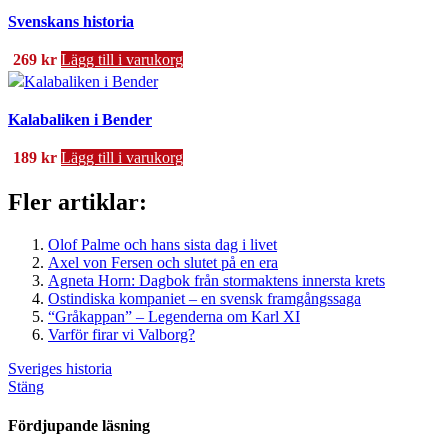
Svenskans historia
269
kr
Lägg till i varukorg
Kalabaliken i Bender
189
kr
Lägg till i varukorg
Fler artiklar:
Olof Palme och hans sista dag i livet
Axel von Fersen och slutet på en era
Agneta Horn: Dagbok från stormaktens innersta krets
Ostindiska kompaniet – en svensk framgångssaga
“Gråkappan” – Legenderna om Karl XI
Varför firar vi Valborg?
Sveriges historia
Stäng
Fördjupande läsning