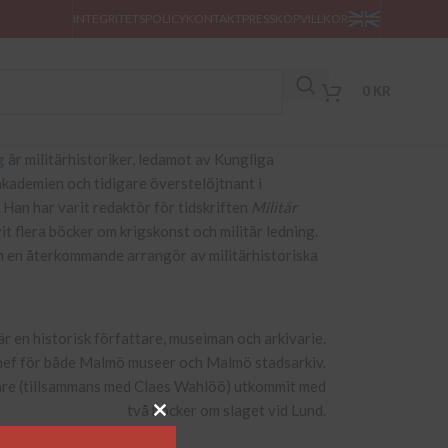
INTEGRITETSPOLICY
KONTAKT
PRESS
KÖPVILLKOR
0
KR
g
är militärhistoriker, ledamot av Kungliga
kademien och tidigare överstelöjtnant i
Han har varit redaktör för tidskriften
Militär
it flera böcker om krigskonst och militär ledning.
 en återkommande arrangör av militärhistoriska
är en historisk författare, museiman och arkivarie.
chef för både Malmö museer och Malmö stadsarkiv.
are (tillsammans med Claes Wahlöö) utkommit med
två böcker om slaget vid Lund.