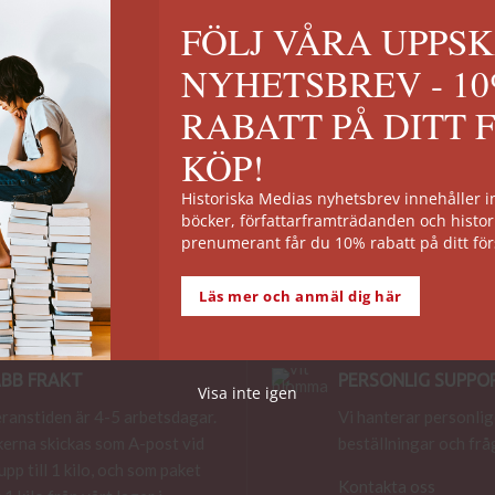
FÖLJ VÅRA UPPS
ttare
/
Göran Larsson & Marco Smedberg
Visa
24
NYHETSBREV - 1
RABATT PÅ DITT 
riet
KÖP!
Historiska Medias nyhetsbrev innehåller
böcker, författarframträdanden och histor
prenumerant får du 10% rabatt på ditt för
Läs mer och anmäl dig här
BB FRAKT
PERSONLIG SUPPO
Visa inte igen
ranstiden är 4-5 arbetsdagar.
Vi hanterar personlig
erna skickas som A-post vid
beställningar och frå
 upp till 1 kilo, och som paket
Kontakta oss