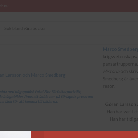
ch nu!
Marco Smedber
krigsvetenskapsa
pansartrupperna. 
Historia
och skriv
Smedberg är även
resor.
ladda ned högupplöst foto! Fler författarporträtt,
 inlagebilder finns att ladda ner på förlagets pressrum
a länk för att komma till bilderna.
Göran Larsson
Han har varit 
Han har tidig