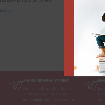
FILTRERA EFTER BOKFORMAT
Hem
/
Produkt Förfa
Inbunden
1
Det skånska kavalle
299
kr
Lägg till i varukorg
SNABB ORDERHANTERING
SNA
De allra flesta av våra titlar kan
Leve
skickas från vårt lager inom 2
Böck
arbetsdagar. Undantagen noteras
vikt