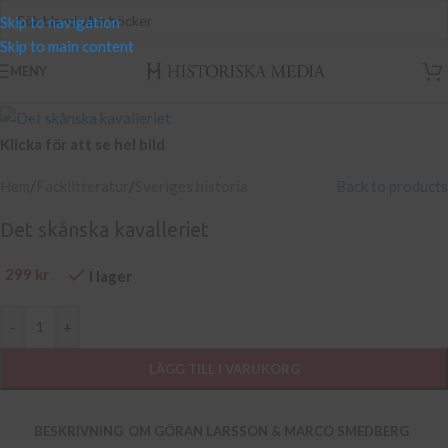
Skip to navigation
Skip to main content
MENY
Klicka för att se hel bild
Hem
/
Facklitteratur
/
Sveriges historia
Back to products
Det skånska kavalleriet
299
kr
I lager
-
+
LÄGG TILL I VARUKORG
BESKRIVNING
OM GÖRAN LARSSON & MARCO SMEDBERG