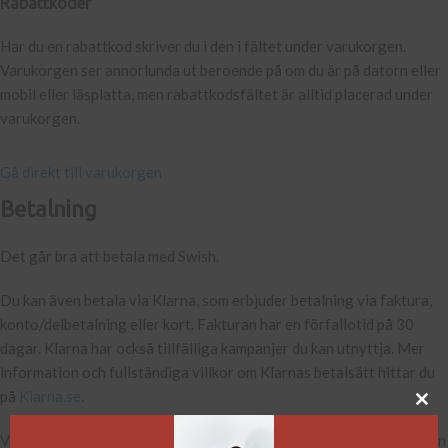
Rabattkoder
Har du en rabattkod skriver du i den i fältet under varukorgen.
Varukorgen ser annorlunda ut beroende på om du är på datorn eller
mobil eller läsplatta, men rabattkodsfältet är alltid placerad under
varukorgen.
Gå direkt till varukorgen
Betalning
Det går bra att betala med Swish.
Du kan även betala via Klarna, som erbjuder betalning via faktura,
konto/delbetalning eller kort. Fakturan har en förfallotid på 30
dagar. Klarna har också tillfälliga kampanjer du kan utnyttja. Mer
information och fullständiga villkor om Klarnas betalsätt hittar du
på
Klarna.se
.
Vänligen observera att Klarna skickar faktura och orderinformation