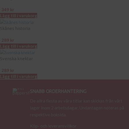
349
kr
Lägg till i varukorg
Skånes historia
289
kr
Lägg till i varukorg
Svenska knektar
289
kr
Lägg till i varukorg
SNABB ORDERHANTERING
De allra flesta av våra titlar kan skickas från vårt
lager inom 2 arbetsdagar. Undantagen noteras på
respektive boksida.
Köp- och leveransvillkor