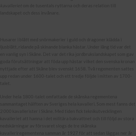
kavalleriet
om de tusentals ryttarna och deras relation till
landskapet och dess invånare.
Husarer i blått med snörmakerier i guld och dragoner klädda i
ljusblått, ridande på skinande blanka hästar. Under lång tid var det
en vanlig syn i Skåne. Det var det rika jordbrukslandskapet som gav
goda förutsättningar att föda upp hästar vilket den svenska kronan
nyttjade efter att Skåne blev svenskt 1658. Två regementen sattes
upp redan under 1600-talet och ett tredje följde i mitten av 1700-
talet.
Under hela 1800-talet omfattade de skånska regementena
sammantaget hälften av Sveriges hela kavalleri. Som mest fanns det
2 000 kavallerister i Skåne. Med tiden fick teknikutvecklingen
kavalleriet att hamna i det militära bakvattnet och till följd av stora
nedskärningar av försvaret slogs de tre skånska
kavalleriregementena samman år 1927 för att sedan läggas ner år