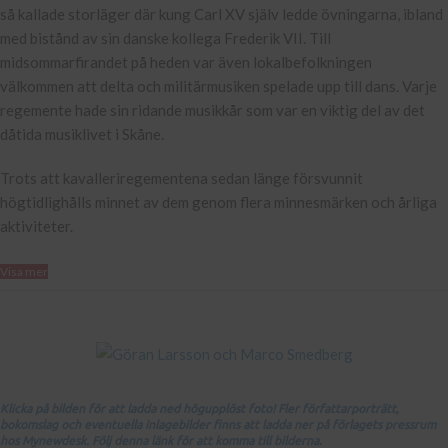
så kallade storläger där kung Carl XV själv ledde övningarna, ibland
med bistånd av sin danske kollega Frederik VII. Till
midsommarfirandet på heden var även lokalbefolkningen
välkommen att delta och militärmusiken spelade upp till dans. Varje
regemente hade sin ridande musikkår som var en viktig del av det
dåtida musiklivet i Skåne.
Trots att kavalleriregementena sedan länge försvunnit
högtidlighålls minnet av dem genom flera minnesmärken och årliga
aktiviteter.
Visa mer
Klicka på bilden för att ladda ned högupplöst foto! Fler författarporträtt,
bokomslag och eventuella inlagebilder finns att ladda ner på förlagets pressrum
hos Mynewdesk. Följ denna länk för att komma till bilderna.