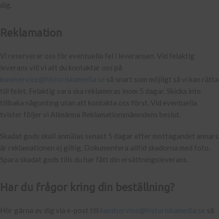
dig.
Reklamation
Vi reserverar oss för eventuella fel i leveransen. Vid felaktig
leverans vill vi att du kontaktar oss på
kundservice@historiskamedia.se
så snart som möjligt så vi kan rätta
till felet. Felaktig vara ska reklameras inom 5 dagar. Skicka inte
tillbaka någonting utan att kontakta oss först. Vid eventuella
tvister följer vi Allmänna Reklamationsnämndens beslut.
Skadat gods skall anmälas senast 5 dagar efter mottagandet annars
är reklamationen ej giltig. Dokumentera alltid skadorna med foto.
Spara skadat gods tills du har fått din ersättningsleverans.
Har du frågor kring din beställning?
Hör gärna av dig via e-post till
kundservice@historiskamedia.se
så