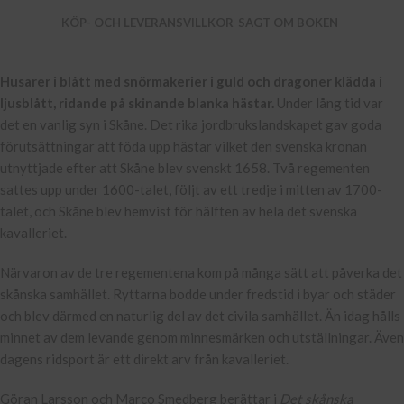
KÖP- OCH LEVERANSVILLKOR
SAGT OM BOKEN
Husarer i blått med snörmakerier i guld och dragoner klädda i
ljusblått, ridande på skinande blanka hästar.
Under lång tid var
det en vanlig syn i Skåne. Det rika jordbrukslandskapet gav goda
förutsättningar att föda upp hästar vilket den svenska kronan
utnyttjade efter att Skåne blev svenskt 1658. Två regementen
sattes upp under 1600-talet, följt av ett tredje i mitten av 1700-
talet, och Skåne blev hemvist för hälften av hela det svenska
kavalleriet.
Närvaron av de tre regementena kom på många sätt att påverka det
skånska samhället. Ryttarna bodde under fredstid i byar och städer
och blev därmed en naturlig del av det civila samhället. Än idag hålls
minnet av dem levande genom minnesmärken och utställningar. Även
dagens ridsport är ett direkt arv från kavalleriet.
Göran Larsson och Marco Smedberg berättar i
Det skånska