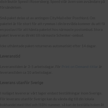
distributör Speed i Rosersberg. Speed står även som avsändare på
försändelsen.
Små paket delas ut av antingen CityMail eller PostNord. Om
paketet är för stort för att rymmas i din brevlåda kommer du att få
en postavi för att hämta paketet hos närmaste postombud. Stora
paket levereras direkt till närmaste Schenker-ombud.
Icke uthämtade paket returneras automatiskt efter 14 dagar.
Leveranstid
Leveranstiden är 3-5 arbetsdagar. För
Print on Demand-titlar
är
leveranstiden ca 10 arbetsdagar.
Leverans utanför Sverige
I nuläget levererar vårt lager endast beställningar inom Sverige.
För leverans utanför Sverige kan du vända dig till din lokala
bokhandel med titel och ISBN-nummer, så kan de beställa boken åt