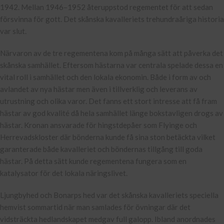
1942. Mellan 1946–1952 återuppstod regementet för att sedan
försvinna för gott. Det skånska kavalleriets trehundraåriga historia
var slut.
Närvaron av de tre regementena kom på många sätt att påverka det
skånska samhället. Eftersom hästarna var centrala spelade dessa en
vital roll i samhället och den lokala ekonomin. Både i form av och
avlandet av nya hästar men även i tillverklig och leverans av
utrustning och olika varor. Det fanns ett stort intresse att få fram
hästar av god kvalité då hela samhället länge bokstavligen drogs av
hästar. Kronan ansvarade för hingstdepåer som Flyinge och
Herrevadskloster där bönderna kunde få sina ston betäckta vilket
garanterade både kavalleriet och böndernas tillgång till goda
hästar. På detta sätt kunde regementena fungera som en
katalysator för det lokala näringslivet.
Ljungbyhed och Bonarps hed var det skånska kavalleriets speciella
hemvist sommartid när man samlades för övningar där det
vidsträckta hedlandskapet medgav full galopp. Ibland anordnades