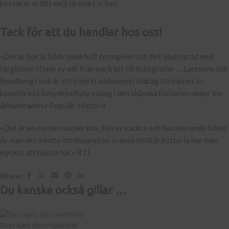
besvarar vi ditt mejl så snart vi kan.
Tack för att du handlar hos oss!
»Deras bok är både smakfullt formgiven och fint illustrerad med
färgbilder i form av allt från porträtt till fotografier … Larssons och
Smedbergs bok är ett ytterst välkommet bidrag till minnet av
kavalleriets betydelsefulla inslag i den skånska historien under tre
århundraden.« Populär Historia
»Det är en mycket vacker bok, full av vackra och fascinerande bilder.
Är man det minsta intresserad av svensk (militär)historia har man
mycket att hämta här.« BTJ
Share:
Du kanske också gillar …
Sveriges stormaktstid