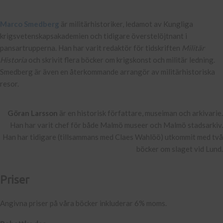
Marco Smedberg
är militärhistoriker, ledamot av Kungliga
krigsvetenskapsakademien och tidigare överstelöjtnant i
pansartrupperna. Han har varit redaktör för tidskriften
Militär
Historia
och skrivit flera böcker om krigskonst och militär ledning.
Smedberg är även en återkommande arrangör av militärhistoriska
resor.
Göran Larsson
är en historisk författare, museiman och arkivarie.
Han har varit chef för både Malmö museer och Malmö stadsarkiv.
Han har tidigare (tillsammans med Claes Wahlöö) utkommit med två
böcker om slaget vid Lund.
Priser
Angivna priser på våra böcker inkluderar 6% moms.