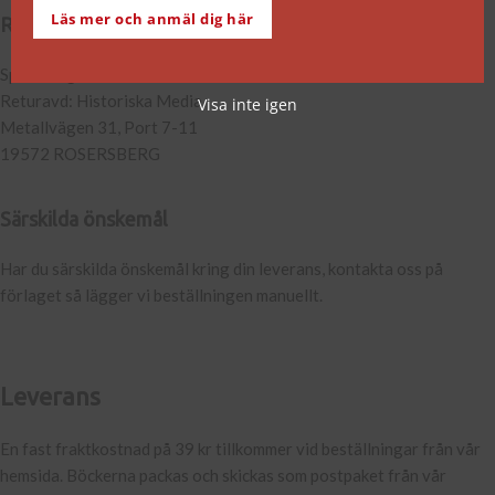
Läs mer och anmäl dig här
Returadress
Speed Logistics
Returavd: Historiska Media
Visa inte igen
Metallvägen 31, Port 7-11
19572 ROSERSBERG
Särskilda önskemål
Har du särskilda önskemål kring din leverans, kontakta oss på
förlaget så lägger vi beställningen manuellt.
Leverans
En fast fraktkostnad på 39 kr tillkommer vid beställningar från vår
hemsida. Böckerna packas och skickas som postpaket från vår