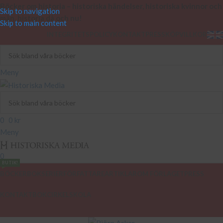
Böcker om historia – historiska händelser, historiska kvinnor och
Skip to navigation
män, historia då och nu!
Skip to main content
INTEGRITETSPOLICY
KONTAKT
PRESS
KÖPVILLKOR
Meny
0
0
kr
Meny
0
BUTIK!
BÖCKER
BOKSERIER
FÖRFATTARE
ARTIKLAR
OM FÖRLAGET
PRESS
KONTAKT
BOKCIRKEL
SKOLA
PODCAST