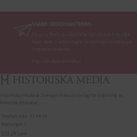
SNABB ORDERHANTERING
De allra flesta av våra titlar kan skickas från vårt
lager inom 2 arbetsdagar. Undantagen noteras på
respektive boksida.
Köp- och leveransvillkor
Historiska Media är Sveriges främsta förlag för utgivning av
historisk litteratur.
Telefon: 046-33 34 50
Bantorget 3
222 29 Lund