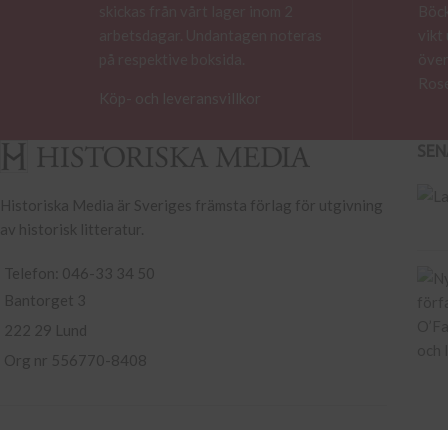
skickas från vårt lager inom 2
Böck
arbetsdagar. Undantagen noteras
vikt
på respektive boksida.
över
Rose
Köp- och leveransvillkor
SEN
Historiska Media är Sveriges främsta förlag för utgivning
av historisk litteratur.
Telefon: 046-33 34 50
Bantorget 3
222 29 Lund
Org nr 556770-8408