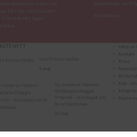
erna skickas som A-post vid
beställningar och frå
 upp till 1 kilo, och som paket
Kontakta oss
 1 kilo från vårt lager i
rsberg.
ASTE NYTT
Inköp av 
Kontakt
Lars Ericson Wolke
Press
6 aug
Nyhetsb
Bli förfa
Köp- och 
Ny roman av Hamnet-
Integrite
författaren Maggie
O’Farrell – storslaget om
Hanterin
liv och landskap
21 maj