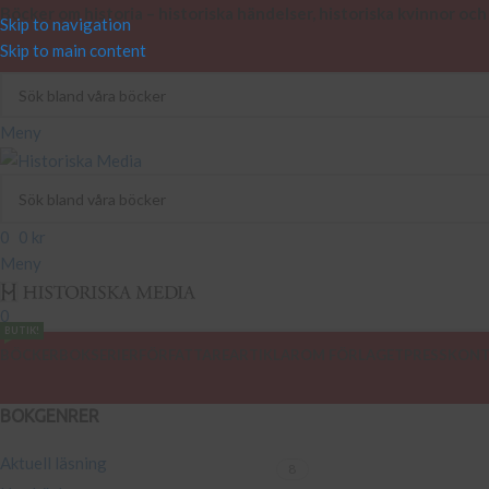
Böcker om historia – historiska händelser, historiska kvinnor och
Skip to navigation
Skip to main content
Meny
0
0
kr
Meny
0
BUTIK!
BÖCKER
BOKSERIER
FÖRFATTARE
ARTIKLAR
OM FÖRLAGET
PRESS
KONT
BOKGENRER
Aktuell läsning
8