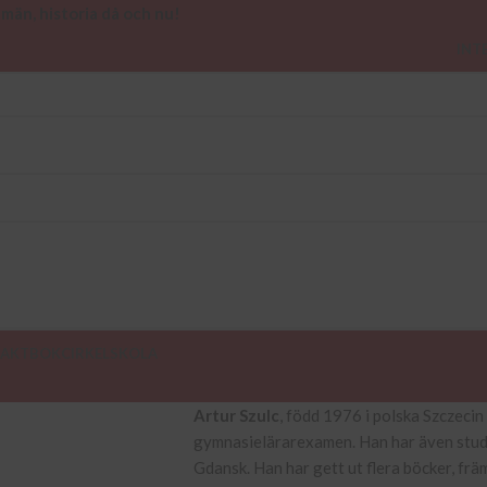
 män, historia då och nu!
INT
AKT
BOKCIRKEL
SKOLA
Artur Szulc
, född 1976 i polska Szczecin
gymnasielärarexamen. Han har även studer
Gdansk. Han har gett ut flera böcker, fr