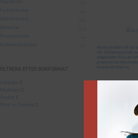
Nya böcker
21
Facklitteratur
401
Skönlitteratur
206
Bokserier
278
Presentböcker
14
Kommande böcker
20
Klicka på bilden för att 
Fler författarporträtt, 
inlagebilder finns att la
pressrum hos Mynewdesk.
komma till bilderna.
FILTRERA EFTER BOKFORMAT
Inbunden
2
Mjukband
2
Pocket
1
Print on Demand
2
Hem
/
Produkt Förfa