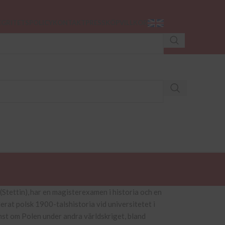
EGRITETSPOLICY
KONTAKT
PRESS
KÖPVILLKOR
PODCAST
 (Stettin), har en magisterexamen i historia och en
at polsk 1900-talshistoria vid universitetet i
ämst om Polen under andra världskriget, bland