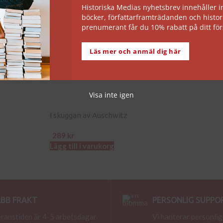
Historiska Medias nyhetsbrev innehåller
böcker, författarframträdanden och histor
prenumerant får du 10% rabatt på ditt för
Ungernrevolten
Warszawauppror
Läs mer och anmäl dig här
189
kr
249
kr
Lägg till i varukorg
Lägg till i varuk
Visa inte igen
I skuggan av Auschwitz
289
kr
Lägg till i varukorg
BB FRAKT
PERSONLIG SUPPO
ranstiden är 4-5 arbetsdagar.
Vi hanterar personlig