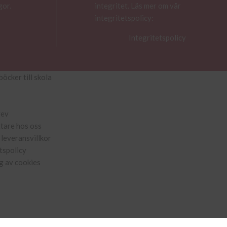
gor.
integritet. Läs mer om vår
integritetspolicy:
Integritetspolicy
böcker till skola
rev
ttare hos oss
leveransvillkor
tspolicy
g av cookies