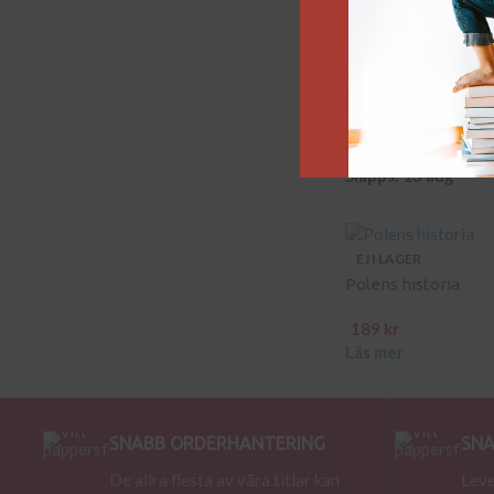
EJ I LAGER
PÅ GÅNG
Hitlers jurist
Släpps: 13 aug
EJ I LAGER
Polens historia
189
kr
Läs mer
SNABB ORDERHANTERING
SNA
De allra flesta av våra titlar kan
Leve