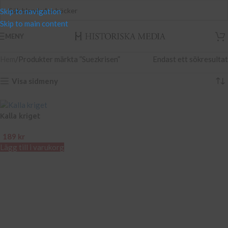
Skip to navigation
Skip to main content
MENY
Hem
Produkter märkta ”Suezkrisen”
Endast ett sökresultat
Visa sidmeny
Kalla kriget
189
kr
Lägg till i varukorg