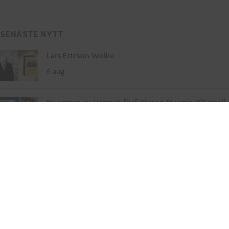
SENASTE NYTT
Lars Ericson Wolke
6 aug
Ny roman av Hamnet-författaren Maggie O’Farrell
– storslaget om liv och landskap
21 maj
Inköp av böcker till skola
Kontakt
Press
Nyhetsbrev
Bli författare hos oss
Köp- och leveransvillkor
Integritetspolicy