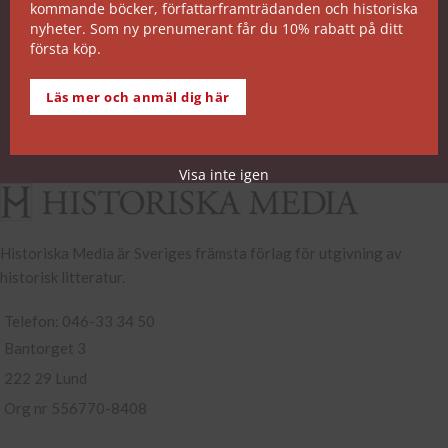
kommande böcker, författarframträdanden och historiska
SNABB ORDERHANTERING
nyheter. Som ny prenumerant får du 10% rabatt på ditt
första köp.
De allra flesta av våra titlar kan skickas från vårt
lager inom 2 arbetsdagar. Undantagen noteras på
Läs mer och anmäl dig här
respektive boksida.
Köp- och leveransvillkor
Visa inte igen
Historiska Media är Sveriges främsta förlag för utgivning av
historisk litteratur.
Telefon: 046-33 34 50
Bantorget 3
222 29 Lund
Org nr 556770-8408