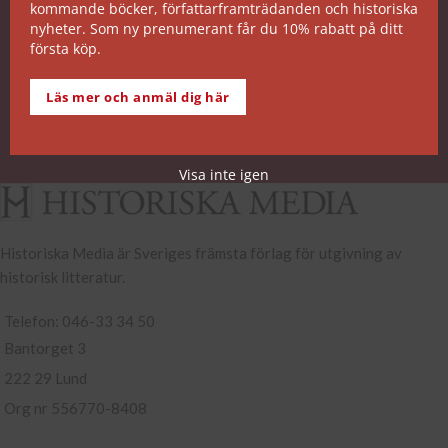
kommande böcker, författarframträdanden och historiska
SNABB ORDERHANTERING
nyheter. Som ny prenumerant får du 10% rabatt på ditt
första köp.
De allra flesta av våra titlar kan skickas från vårt
lager inom 2 arbetsdagar. Undantagen noteras på
Läs mer och anmäl dig här
respektive boksida.
Köp- och leveransvillkor
Visa inte igen
Historiska Media är Sveriges främsta förlag för utgivning av
historisk litteratur.
Telefon: 046-33 34 50
Bantorget 3
222 29 Lund
Org nr 556770-8408