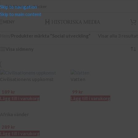
Skip to navigation
Skip to main content
MENY
Hem
/
Produkter märkta ”Social utveckling”
Visar alla 3 resultat
Visa sidmeny
Civilisationens uppkomst
Vatten
189
kr
99
kr
Lägg till i varukorg
Lägg till i varukorg
Afrika vänder
289
kr
Lägg till i varukorg