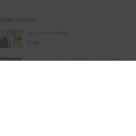
SENASTE NYTT
Lars Ericson Wolke
6 aug
Ny roman av Hamnet-författaren Maggie O’Farrell –
storslaget om liv och landskap
21 maj
Inköp av böcker till skola
Kontakt
Press
Nyhetsbrev
Bli författare hos oss
Köp- och leveransvillkor
Integritetspolicy