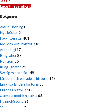
289
kr
Lägg till i varukorg
Bokgenrer
Aktuell läsning
8
Nya böcker
21
Facklitteratur
401
Idé- och kulturhistoria
83
Arkeologi
17
Biografier
88
Politiker
25
Kungligheter
21
Sveriges historia
148
Länders och områdens historia
163
Enskilda länders historia
50
Europas historia
106
Utomeuropeisk historia
65
Kvinnohistoria
31