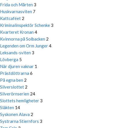
Frida och Mårten
3
Huskvarnasviten
7
Kattcaféet
2
Kriminalinspektör Schenke
3
Kvarteret Kronan
4
Kvinnorna på Solbacken
2
Legenden om Orm Junger
4
Leksands-sviten
3
Lövberga
5
När djuren vaknar
1
Prästdöttrarna
6
På egna ben
2
Silverslottet
2
Silverörnserien
24
Slottets hemligheter
3
Släkten
14
Syskonen Alava
2
Systrarna Stiernfors
3