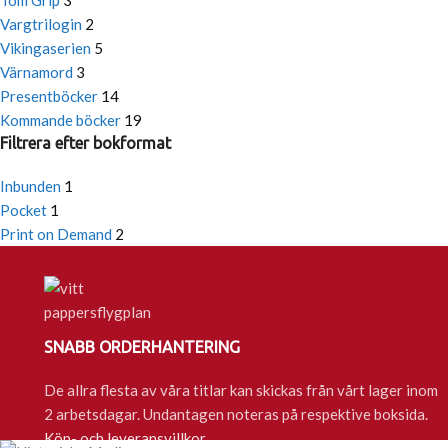
Tom Grip
3
Vargtrilogin
2
Vikingaserien
5
Värnamord
3
Presentböcker
14
Kommande böcker
19
Filtrera efter bokformat
Inbunden
1
Pocket
1
Print on Demand
2
SNABB ORDERHANTERING
De allra flesta av våra titlar kan skickas från vårt lager inom
2 arbetsdagar. Undantagen noteras på respektive boksida.
Köp- och leveransvillkor