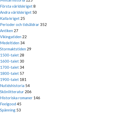
Militärhistoria
125
Första världskriget
8
Andra världskriget
50
Kalla kriget
25
Perioder och tidsåldrar
352
Antiken
27
Vikingatiden
22
Medeltiden
34
Stormaktstiden
29
1500-talet
28
1600-talet
30
1700-talet
34
1800-talet
57
1900-talet
181
Nutidshistoria
54
Skönlitteratur
206
Historiska romaner
146
Feelgood
45
Spänning
53