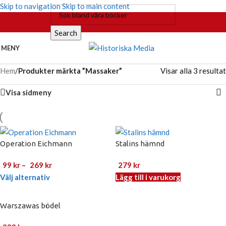
Skip to navigation
Skip to main content
Search
MENY
Hem
/
Produkter märkta ”Massaker”
Visar alla 3 resultat
Visa sidmeny
Operation Eichmann
Stalins hämnd
99
kr
–
269
kr
279
kr
Välj alternativ
Lägg till i varukorg
Warszawas bödel