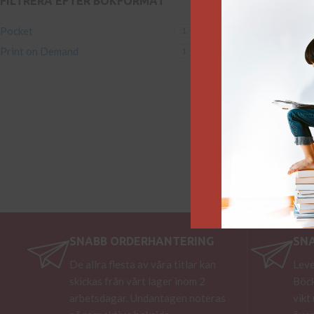
FILTRERA EFTER BOKFORMAT
Pocket
1
Print on Demand
1
SNABB ORDERHANTERING
SN
De allra flesta av våra titlar kan
Leve
skickas från vårt lager inom 2
Böck
arbetsdagar. Undantagen noteras
vikt