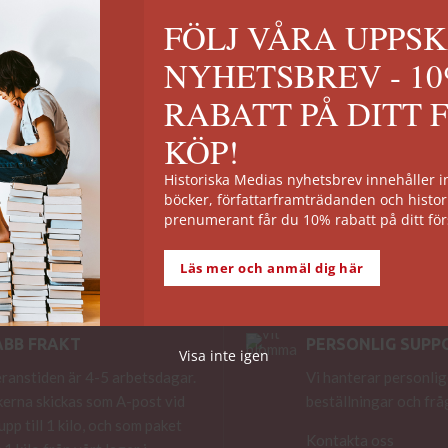
FÖLJ VÅRA UPPS
NYHETSBREV - 1
RABATT PÅ DITT 
KÖP!
Historiska Medias nyhetsbrev innehåller
böcker, författarframträdanden och histor
prenumerant får du 10% rabatt på ditt för
Läs mer och anmäl dig här
ABB FRAKT
PERSONLIG SUPP
Visa inte igen
ranstiden är 4-5 arbetsdagar.
Vi hanterar personlig
erna skickas som A-post vid
beställningar och frå
 upp till 1 kilo, och som paket
Kontakta oss