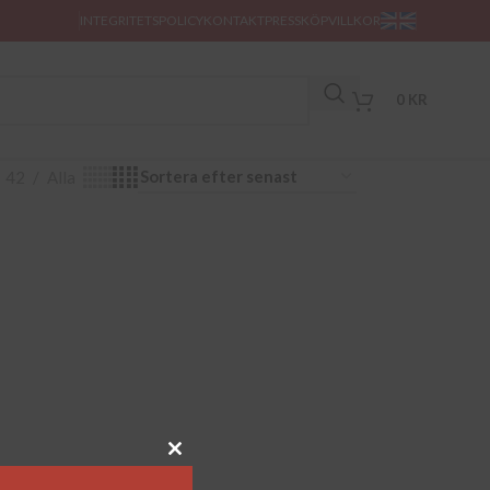
INTEGRITETSPOLICY
KONTAKT
PRESS
KÖPVILLKOR
0
KR
42
Alla