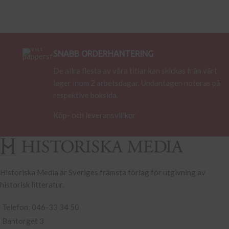
SNABB ORDERHANTERING
De allra flesta av våra titlar kan skickas från vårt
lager inom 2 arbetsdagar. Undantagen noteras på
respektive boksida.
Köp- och leveransvillkor
Historiska Media är Sveriges främsta förlag för utgivning av
historisk litteratur.
Telefon: 046-33 34 50
Bantorget 3