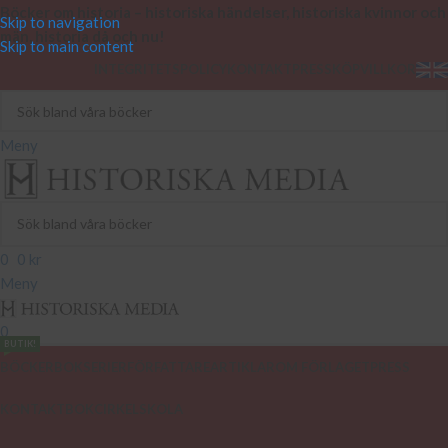
Böcker om historia – historiska händelser, historiska kvinnor och
Skip to navigation
män, historia då och nu!
Skip to main content
INTEGRITETSPOLICY
KONTAKT
PRESS
KÖPVILLKOR
Meny
0
0
kr
Meny
0
BUTIK!
BÖCKER
BOKSERIER
FÖRFATTARE
ARTIKLAR
OM FÖRLAGET
PRESS
KONTAKT
BOKCIRKEL
SKOLA
PODCAST