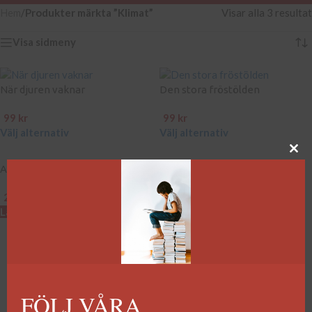
Hem
/
Produkter märkta ”Klimat”
Visar alla 3 resultat
Visa sidmeny
När djuren vaknar
Den stora fröstölden
99
kr
99
kr
Välj alternativ
Välj alternativ
Afrika vänder
289
kr
Lägg till i varukorg
FÖLJ VÅRA